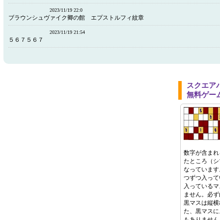
2023/11/19 22:0
ブラウンシュヴァイク卿の館 エプストルフィ紋章
2023/11/19 21:54
５６７５６７
スクエア
無料ゲー
数字が含まれ
たところ（シ
なっています
つずつ入って
入っているマ
ません。必ず
黒マスは縦横
た、黒マスに
もありません