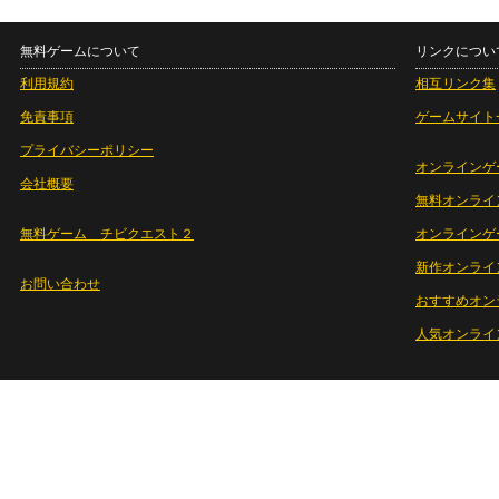
無料ゲームについて
リンクについ
利用規約
相互リンク集
免責事項
ゲームサイト
プライバシーポリシー
オンラインゲ
会社概要
無料オンライ
無料ゲーム チビクエスト２
オンラインゲ
新作オンライ
お問い合わせ
おすすめオン
人気オンライ