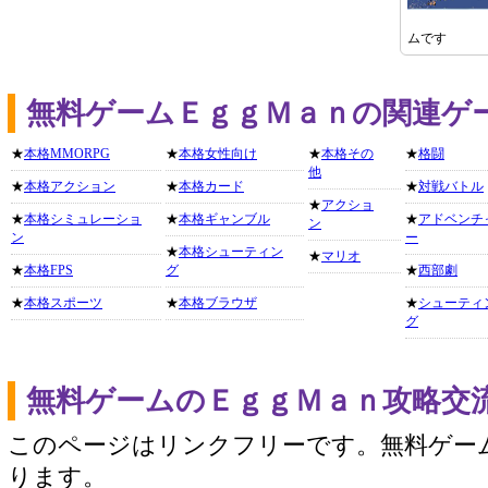
ムです
無料ゲームＥｇｇＭａｎの関連ゲ
★
本格MMORPG
★
本格女性向け
★
本格その
★
格闘
他
★
本格アクション
★
本格カード
★
対戦バトル
★
アクショ
★
本格シミュレーショ
★
本格ギャンブル
★
アドベンチ
ン
ン
ー
★
本格シューティン
★
マリオ
★
本格FPS
グ
★
西部劇
★
本格スポーツ
★
本格ブラウザ
★
シューティ
グ
無料ゲームのＥｇｇＭａｎ攻略交
このページはリンクフリーです。無料ゲー
ります。