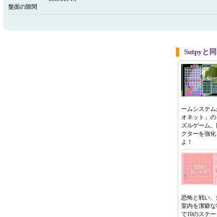
盤面の隙間
Sutpy
ームシステム
オネット」の
ズルゲーム。
クターを強化
よ！
恐怖と戦い、
室内を潔癖な
で10のステ