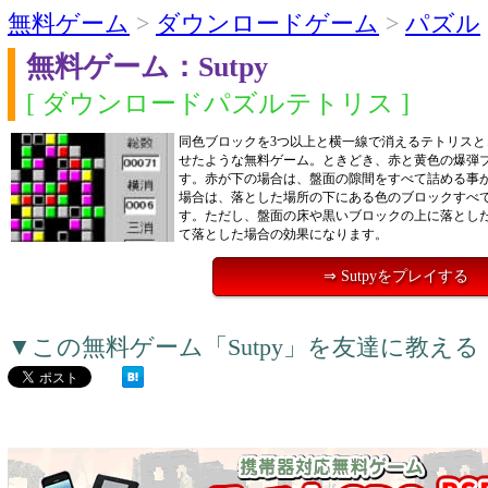
無料ゲーム
>
ダウンロードゲーム
>
パズル
無料ゲーム：Sutpy
[ ダウンロードパズルテトリス ]
同色ブロックを3つ以上と横一線で消えるテトリスと
せたような無料ゲーム。ときどき、赤と黄色の爆弾
す。赤が下の場合は、盤面の隙間をすべて詰める事
場合は、落とした場所の下にある色のブロックすべ
す。ただし、盤面の床や黒いブロックの上に落とし
て落とした場合の効果になります。
⇒ Sutpyをプレイする
▼この無料ゲーム「Sutpy」を友達に教え