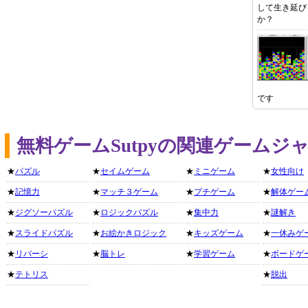
して生き延び
か？
です
無料ゲームSutpyの関連ゲームジ
★
パズル
★
セイムゲーム
★
ミニゲーム
★
女性向け
★
記憶力
★
マッチ３ゲーム
★
プチゲーム
★
解体ゲー
★
ジグソーパズル
★
ロジックパズル
★
集中力
★
謎解き
★
スライドパズル
★
お絵かきロジック
★
キッズゲーム
★
一休みゲ
★
リバーシ
★
脳トレ
★
学習ゲーム
★
ボードゲ
★
テトリス
★
脱出