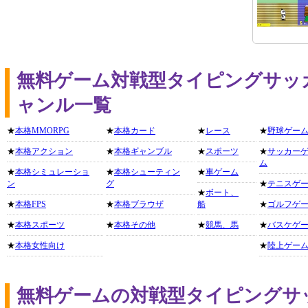
無料ゲーム対戦型タイピングサッ
ャンル一覧
★
本格MMORPG
★
本格カード
★
レース
★
野球ゲー
★
本格アクション
★
本格ギャンブル
★
スポーツ
★
サッカー
ム
★
本格シミュレーショ
★
本格シューティン
★
車ゲーム
ン
グ
★
テニスゲ
★
ボート、
★
本格FPS
★
本格ブラウザ
船
★
ゴルフゲ
★
本格スポーツ
★
本格その他
★
競馬、馬
★
バスケゲ
★
本格女性向け
★
陸上ゲー
無料ゲームの対戦型タイピングサ