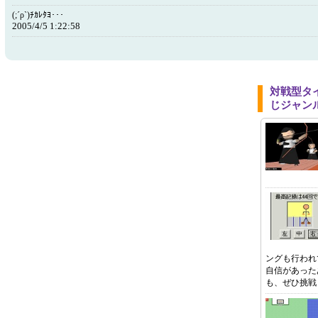
(;´ρ`)ﾁｶﾚﾀﾖ･･･
2005/4/5 1:22:58
対戦型タ
じジャン
ングも行われ
自信があった
も、ぜひ挑戦