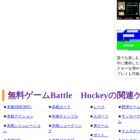
誰でも楽しむ
中に獲得した
クターを増や
プレイも可能
無料ゲームBattle Hockeyの
★
本格MMORPG
★
本格カード
★
レース
★
野球ゲー
★
本格アクション
★
本格ギャンブル
★
スポーツ
★
サッカー
ム
★
本格シミュレーショ
★
本格シューティン
★
車ゲーム
ン
グ
★
テニスゲ
★
ボート、