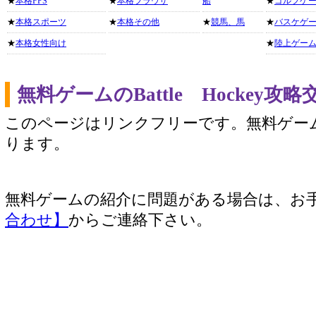
★
本格FPS
★
本格ブラウザ
船
★
ゴルフゲ
★
本格スポーツ
★
本格その他
★
競馬、馬
★
バスケゲ
★
本格女性向け
★
陸上ゲー
無料ゲームのBattle Hockey
このページはリンクフリーです。無料ゲー
ります。
無料ゲームの紹介に問題がある場合は、お
合わせ】
からご連絡下さい。