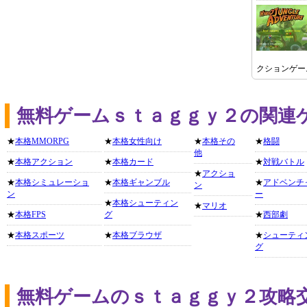
クションゲー
無料ゲームｓｔａｇｇｙ２の関連
★
本格MMORPG
★
本格女性向け
★
本格その
★
格闘
他
★
本格アクション
★
本格カード
★
対戦バトル
★
アクショ
★
本格シミュレーショ
★
本格ギャンブル
★
アドベンチ
ン
ン
ー
★
本格シューティン
★
マリオ
★
本格FPS
グ
★
西部劇
★
本格スポーツ
★
本格ブラウザ
★
シューティ
グ
無料ゲームのｓｔａｇｇｙ２攻略