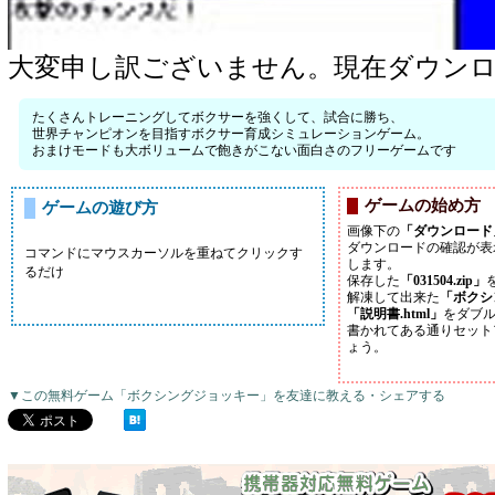
大変申し訳ございません。現在ダウン
たくさんトレーニングしてボクサーを強くして、試合に勝ち、
世界チャンピオンを目指すボクサー育成シミュレーションゲーム。
おまけモードも大ボリュームで飽きがこない面白さのフリーゲームです
ゲームの始め方
ゲームの遊び方
画像下の
「ダウンロード
ダウンロードの確認が表
コマンドにマウスカーソルを重ねてクリックす
します。
るだけ
保存した
「031504.zip」
解凍して出来た
「ボクシ
「説明書.html」
をダブ
書かれてある通りセット
ょう。
▼この無料ゲーム「ボクシングジョッキー」を友達に教える・シェアする