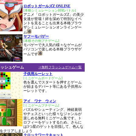
ロボットガールズZ ONLINE
[本格シミュレーション対戦バトル]
アニメ「ロボットガールズZ」の美少
女達が登場！絆を深めて特別なイベ
ントを見ることも出来る本格ブラウ
ザシミュレーションオンラインゲー
ム
ヤフーモバゲー
[本格その他プチゲーム]
モバゲーで大人気の様々なゲームが
パソコンで楽しめる本格ブラウザゲ
ームです
ラッシュゲーム
⇒無料フラッシュゲーム一覧
子供用ルーレット
[ミニゲームボードゲーム]
色を選んでスタートを押すとゲーム
が始まるデパート等にある子供用ル
ーレットです。
アイ ワナ ウィン
[ミニゲームプチゲーム]
パズルやシューティング、神経衰弱
やチェスといった様々なジャンルが
楽しめる無料ミニゲーム集です。ト
ロフィーをゲットするため、さらに
は3つ星のゲットを目指して、色んな
をクリアしましょう
クロックワークキャット