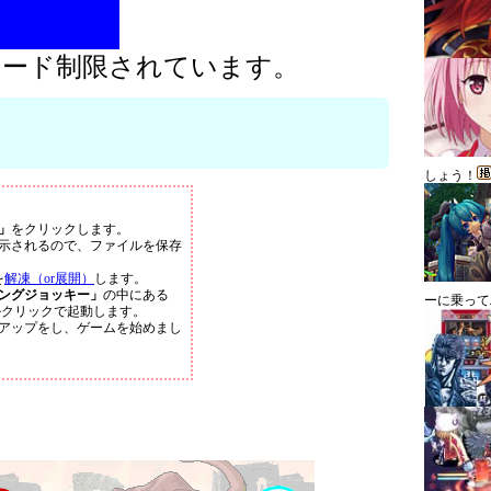
ロード制限されています。
しょう！
」
をクリックします。
示されるので、ファイルを保存
を
解凍（or展開）
します。
ングジョッキー」
の中にある
ーに乗って
ルクリックで起動します。
アップをし、ゲームを始めまし