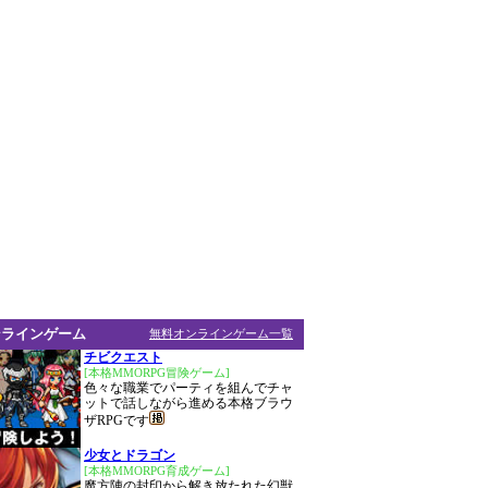
ンラインゲーム
無料オンラインゲーム一覧
チビクエスト
[本格MMORPG冒険ゲーム]
色々な職業でパーティを組んでチャ
ットで話しながら進める本格ブラウ
ザRPGです
少女とドラゴン
[本格MMORPG育成ゲーム]
魔方陣の封印から解き放たれた幻獣