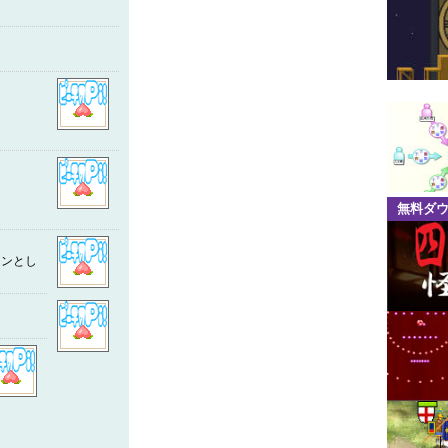
無料ダ
ァンとし