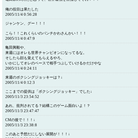
俺の役目は果たした
2005/11/4 0:56:28
ジャンケン、グー！！！
こら！！これくらいのパンチかわさんかい！！！
2005/11/4 0:47:9
亀田興毅や、
来週にはオレも世界チャンピオンになってるな。
そしたら顔も覚えてもらえるやろ、
いかにしてオレのペースで相手つぶしていけるかだけやな
2005/11/4 0:24:11
来週のボクシングジョッキーは？↓
2005/11/4 0:12:3
ここまでの提供は「ボクシングジョッキー」でした↓
2005/11/3 23:54:52
あれ、批判されてる？結構このゲーム面白いよ！？
2005/11/3 23:47:47
CMの後で！！！↓
2005/11/3 23:38:8
このあと予想だにしない展開が！！！↓