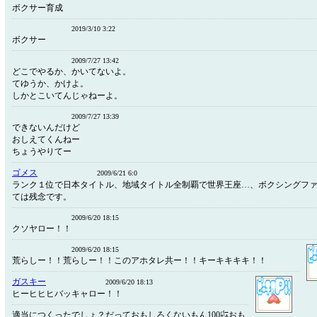
ボクサー育成
2019/3/10 3:22
ボクサー
2009/7/27 13:42
どこでやるか、かいてないよ。
てゆうか、かけよ。
しかとこいてんじゃねーよ。
2009/7/27 13:39
できないんだけど
おしえてくんねー
ちょうやりてー
ゴメス
2009/6/21 6:0
ランク１位で日本タイトル、地域タイトル全制覇で世界王座…、ボクシングフ
ては残念です。
2009/6/20 18:15
クソヤロー！！
2009/6/20 18:15
荒らしー！！荒らしー！！このアホタレ共ー！！キーキキキキ！！
ガスキー
2009/6/20 18:13
ヒーヒヒヒバッキャロー！！
適当につくったでしょ？だっておもしろくないもん100㌫おも