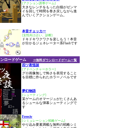
[アクション誘導ゲーム]
大きなレンチをもった白猫がゼンマ
イを回して時間を巻き戻しながら進
んでいくアクションゲーム。
本音チェッカー
[女性向け占い、診断]
ドキドキワクワクを楽しもう！本音
が分かるジェネレーター系Flashです
ウンロードゲーム
⇒無料ダウンロードゲーム一覧
四ツ夜怪談
[アドベンチャーホラー]
グロ画像無しで怖さを表現すること
を目標に作られたホラーノベルです
夢幻物語
[シューティング]
某ゲームのオマージュがたくさんあ
るシュールな弾幕シューティングで
す
Freeciv
[シミュレーション戦略ゲーム]
やり込み要素満載な無料の戦略シミ