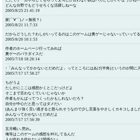
ただでゲームやらしてもらって文句しか言わない奴はバカとしかいいようがね
どんな分野でもどうせろくな活躍しねーな
2005/8/25 21:41:19
家|⌒∀⌒)ノ＜無視？）
2005/8/21 11:7:33
だからどうした？わしがいってるのはこのゲームは糞ゲーじゃないっていって
2005/8/20 10:1:53
作者のホームページ行ってみれば
糞ゲーのパラダイスだ
2005/7/18 18:26:14
↑「みんなってかかないとだめだよ」ってところにはあげ(半角)というのが間に
2005/7/17 17:58:27
ちがうよ
たしかにここは感想かくとこだっけどよ
そこまで言わなくていいじゃないか
作者もがんばってつくったかもしれないだろ？
自分が中心だと思ってはダメだい
(あんまり強く言い過ぎると怒られそうなので少し言葉をやさしくカキコしました
みんなってかかないとだめだよ
2005/7/17 17:56:39
五月蝿い､黙れ｡
俺等はこのゲームの感想をｶｷｺしてるんだ
人が作れる作れないは関係ない｡