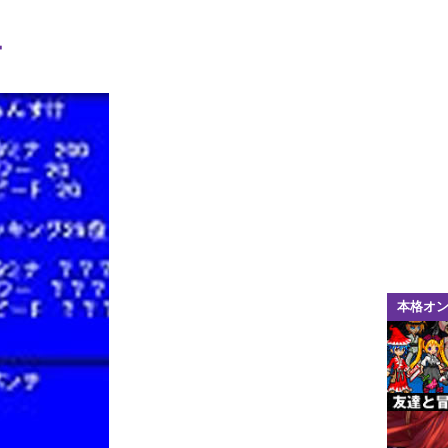
ー
本格オ