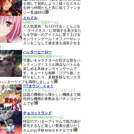
を倒して契約しよう！様々なスキル
を持つ仲間たちと共に戦うファンタ
ジー育成RPG
とらドル
[本格カード育成ゲーム]
大人気漫画「To LOVEる－とらぶる
－ ダークネス」に登場する美少女た
ちを宇宙一のアイドルに育て上げる
オンラインゲーム！オファーやレッ
スンをこなして彼女達を成長させま
ハンターヒーロー
[本格MMORPG冒険ゲーム]
可愛いキャラクターが巨大な獣をハ
ンティング！スリル満点なバトルを
楽しめる本格オンラインゲームで
す。キュートな相棒「ブブリ族」と
狩りをしたり、多種多様なモンスタ
ハンターライフを満喫しましょう
777タウン．ｎｅｔ
[本格ギャンブルカジノ、スロット]
話題の機種から懐かしい機種まで個
性的な機種が多数あるパチンコゲー
ムです
チョコットランド
[本格MMORPG冒険ゲーム]
特定のアバターアイテムで能力値が
変化するなど楽しい要素が盛りだく
さんのお手軽ＭＭＯＲＰＧです