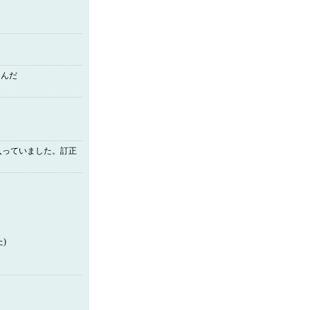
～
るんだ
入っていました。訂正
)