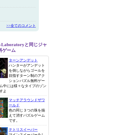
>>全てのコメント
A-Laboratoryと同じジャ
料ゲーム
ターンアンデット
ハンターがアンデット
を倒しながらゴールを
目指すターン制のアク
ションパズル無料ゲー
ム中には様々なタイプのゾン
すよ
マッチアラウンドザワ
ールド
色の同じ３つの珠を揃
えて消すパズルゲーム
です。
テトリスイーパー
マインスイーパーをし