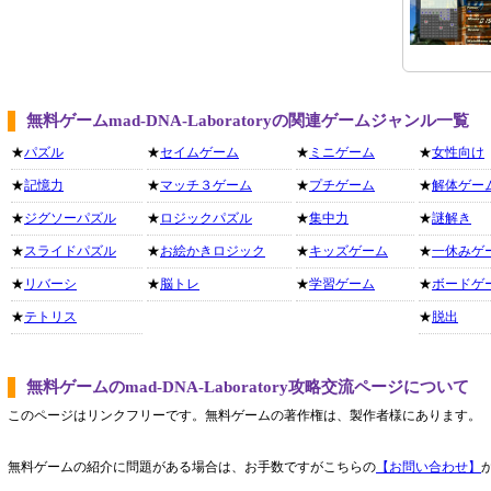
無料ゲームmad-DNA-Laboratoryの関連ゲームジャンル一覧
★
パズル
★
セイムゲーム
★
ミニゲーム
★
女性向け
★
記憶力
★
マッチ３ゲーム
★
プチゲーム
★
解体ゲー
★
ジグソーパズル
★
ロジックパズル
★
集中力
★
謎解き
★
スライドパズル
★
お絵かきロジック
★
キッズゲーム
★
一休みゲ
★
リバーシ
★
脳トレ
★
学習ゲーム
★
ボードゲ
★
テトリス
★
脱出
無料ゲームのmad-DNA-Laboratory攻略交流ページについて
このページはリンクフリーです。無料ゲームの著作権は、製作者様にあります。
無料ゲームの紹介に問題がある場合は、お手数ですがこちらの
【お問い合わせ】