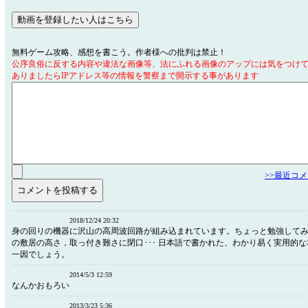
無料ゲーム攻略、感想を書こう。作者様への批判は禁止！
公序良俗に反する内容や違法な画像等、法にふれる画像のアップには気をつけ
ありましたらIPアドレス等の情報を警察まで開示する事があります
>>最近コ
2018/12/24 20:32
身の回りの機器に沢山の高周波回路が組み込まれています。ちょっと勉強して
の敷居の高さ，取っ付き難さに閉口･･･ 日本語で書かれた、わかり易く実用的
一因でしょう。
2014/5/3 12:59
なんかおもろい
2013/3/23 5:36