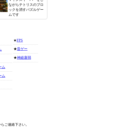
ながらテトリスのブロ
ックを消すパズルゲー
ムです
★
FPS
★
音ゲー
ム
★
神経衰弱
ーム
ーム
からご連絡下さい。