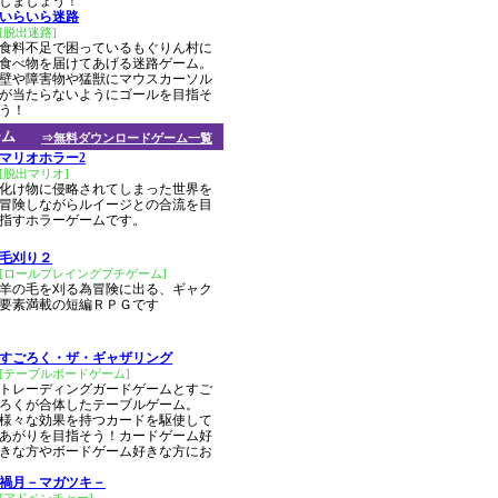
しましょう！
いらいら迷路
[脱出迷路]
食料不足で困っているもぐりん村に
食べ物を届けてあげる迷路ゲーム。
壁や障害物や猛獣にマウスカーソル
が当たらないようにゴールを目指そ
う！
ーム
⇒無料ダウンロードゲーム一覧
マリオホラー2
[脱出マリオ]
化け物に侵略されてしまった世界を
冒険しながらルイージとの合流を目
指すホラーゲームです。
毛刈り２
[ロールプレイングプチゲーム]
羊の毛を刈る為冒険に出る、ギャク
要素満載の短編ＲＰＧです
すごろく・ザ・ギャザリング
[テーブルボードゲーム]
トレーディングガードゲームとすご
ろくが合体したテーブルゲーム。
様々な効果を持つカードを駆使して
あがりを目指そう！カードゲーム好
きな方やボードゲーム好きな方にお
！
禍月－マガツキ－