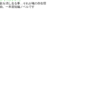
[アドベンチャー]
奴を消し去る事…それが俺の存在理
由。一本道短編ノベルです