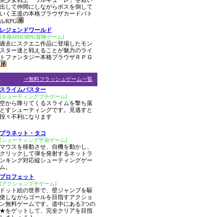
美少女戦士「ワルキューレ」を救い
出して仲間にしながらボスを倒して
いく王道の本格ブラウザカードバト
ルRPG
レジェンドワールド
[本格MMORPG冒険ゲーム]
過去にスクエニ作品に登場したモン
スター達と戦えることが魅力のライ
トファンタジー本格ブラウザＲＰＧ
ム
⇒無料フラッシュゲーム一覧
スライムバスター
[シューティングプチゲーム]
空から降りてくるスライムを撃ち落
とすシューティングです。見逃すと
段々不利になります
プラネット・タコ
[シューティング宇宙ゲーム]
マウスを移動させ、自機を動かし、
クリックして弾を発射するネットラ
ンキング対応縦シューティングゲー
ム。
プロフェット
[アクションプチゲーム]
ドット絵の世界で、壁ジャンプを駆
使しながらゴールを目指すアクショ
ン無料ゲームです。道中にある3つの
★をゲットして、完全クリアを目指