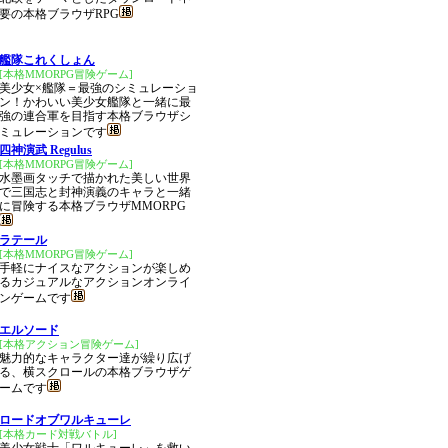
要の本格ブラウザRPG
艦隊これくしょん
[本格MMORPG冒険ゲーム]
美少女×艦隊＝最強のシミュレーショ
ン！かわいい美少女艦隊と一緒に最
強の連合軍を目指す本格ブラウザシ
ミュレーションです
四神演武 Regulus
[本格MMORPG冒険ゲーム]
水墨画タッチで描かれた美しい世界
で三国志と封神演義のキャラと一緒
に冒険する本格ブラウザMMORPG
ラテール
[本格MMORPG冒険ゲーム]
手軽にナイスなアクションが楽しめ
るカジュアルなアクションオンライ
ンゲームです
エルソード
[本格アクション冒険ゲーム]
魅力的なキャラクター達が繰り広げ
る、横スクロールの本格ブラウザゲ
ームです
ロードオブワルキューレ
[本格カード対戦バトル]