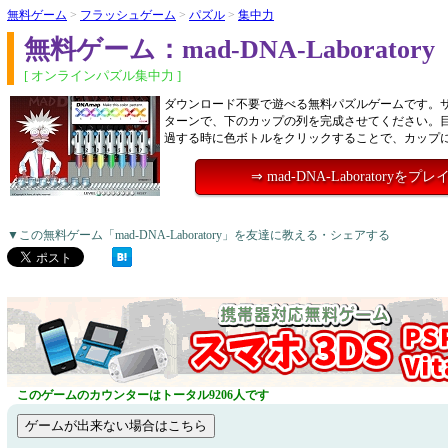
無料ゲーム
>
フラッシュゲーム
>
パズル
>
集中力
無料ゲーム：mad-DNA-Laboratory
[ オンラインパズル集中力 ]
ダウンロード不要で遊べる無料パズルゲームです。
ターンで、下のカップの列を完成させてください。
過する時に色ボトルをクリックすることで、カップ
⇒ mad-DNA-Laboratoryをプ
▼この無料ゲーム「mad-DNA-Laboratory」を友達に教える・シェアする
このゲームのカウンターはトータル9206人です