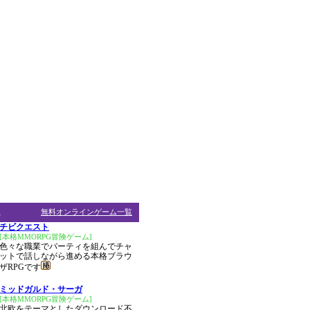
ム
無料オンラインゲーム一覧
チビクエスト
[本格MMORPG冒険ゲーム]
色々な職業でパーティを組んでチャ
ットで話しながら進める本格ブラウ
ザRPGです
ミッドガルド・サーガ
[本格MMORPG冒険ゲーム]
北欧をテーマとしたダウンロード不