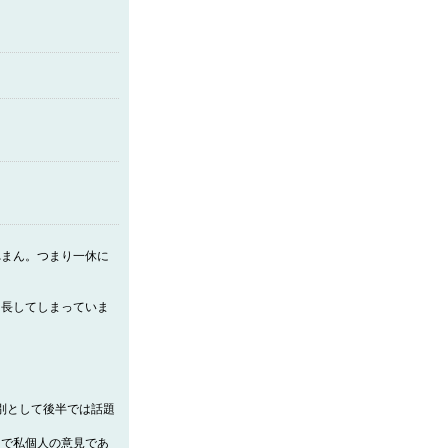
れまん。つまり一休に
助長してしまっていま
。
うかは別として後半では話題
まで私個人の意見であ