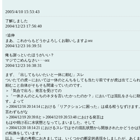
2005/4/10 15:53:43
了解しました
2004/12/23 17:56:40
↑追伸
まあ、これからもどうかよろしくお願いしますよorz
2004/12/23 16:39:51
俺も謝っといたほうがいい？
マジでごめんなさい･･･orz
2004/12/23 16:38:31
まず、「出してもらいたいと一休に頼む」スレ
ついたての虎～においては一休のとんちをしても当たり前ですが虎は出てこら
頼むこと自体がそもそも間違っていたのです。
＞「気合で出ろ」発言を受けての
＞「一休さんのとんちのネタを言いたかったのか？」においては混乱をさらに
す。よって
＞2004/12/16 20:14:14 における「リアクションに困った」は成る程うなずけます
言わずもがな
＞2004/12/19 20:39:8と＞2004/12/19 20:53:48 における発言は
もはや焼け石に水状態となってしまいました。そして
＞2004/12/20 18:14:21 におけるスレではその混乱状態から開放されたかど
の転換をしています。
以上、一連の考察におきましては、いくつかの断定的表現をしましたが、あく