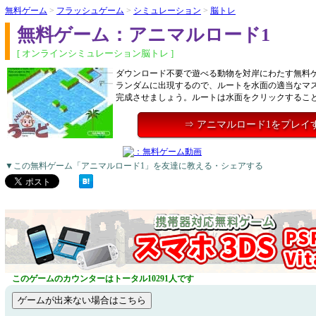
無料ゲーム
>
フラッシュゲーム
>
シミュレーション
>
脳トレ
無料ゲーム：アニマルロード1
[ オンラインシミュレーション脳トレ ]
ダウンロード不要で遊べる動物を対岸にわたす無料
ランダムに出現するので、ルートを水面の適当なマ
完成させましょう。ルートは水面をクリックするこ
⇒ アニマルロード1をプレイ
▼この無料ゲーム「アニマルロード1」を友達に教える・シェアする
このゲームのカウンターはトータル10291人です