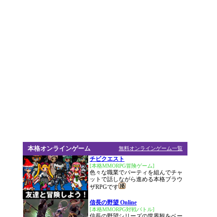
本格オンラインゲーム
無料オンラインゲーム一覧
チビクエスト
[本格MMORPG冒険ゲーム]
色々な職業でパーティを組んでチャ
ットで話しながら進める本格ブラウ
ザRPGです
信長の野望 Online
[本格MMORPG対戦バトル]
信長の野望シリーズの世界観をベー