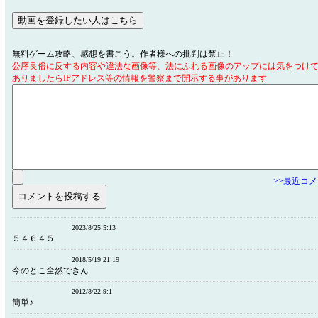
無料ゲーム攻略、感想を書こう。作者様への批判は禁止！
公序良俗に反する内容や違法な画像等、法にふれる画像のアップには気をつけ
ありましたらIPアドレス等の情報を警察まで開示する事があります
>>最近コ
2023/8/25 5:13
５４６４５
2018/5/19 21:19
今のとこ全然できん
2012/8/22 9:1
簡単♪