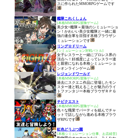
スに作られたMMORPGゲームです
艦隊これくしょん
[本格MMORPG冒険ゲーム]
美少女×艦隊＝最強のシミュレーショ
ン！かわいい美少女艦隊と一緒に最
強の連合軍を目指す本格ブラウザシ
ミュレーションです
リング☆ドリーム
[シミュレーション対戦バトル]
女子レスラーと一緒にプロレス界の
頂点へ！好感度によってレスラー達
と親密になれる本格シミュレーショ
ンオンラインゲーム
レジェンドワールド
[本格MMORPG冒険ゲーム]
過去にスクエニ作品に登場したモン
スター達と戦えることが魅力のライ
トファンタジー本格ブラウザＲＰＧ
チビクエスト
[本格MMORPG冒険ゲーム]
色々な職業でパーティを組んでチャ
ットで話しながら進める本格ブラウ
ザRPGです
虹色どうぶつ園
[本格シミュレーション仕事、お店経営]