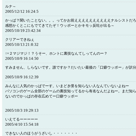
ルナ～
2005/12/12 16:24:5
かっぱ？聞いたことない。。。ってかお前ええええええええええナルシストだ
感想かくとこにもでてきてたぞ！ウッポーとかキモッ反吐が出る～
2005/10/19 23:42:34
クリアーできねぇ
2005/10/13 21:8:32
↑×２マジマジ！？うそー、ホントに裏技なんてしってんのー？
2005/10/9 16:14:50
すみません、しらないです。誰ですか？だいたい最後の「口癖ウッポー」が訳
2005/10/9 16:12:39
みんなに人気のかっぱでーす。いまどき僕を知らない人なんていないよねー
パソコンのゲーム全部のゲームの裏技知ってるから有名なんだよねー。まだ知
ないのでかっぱの存在広めてー口癖ウッポー
2005/10/3 19:29:13
いえてるーーーーー
2005/4/10 15:54:18
できない人のほうがうざいし・・・・・・・