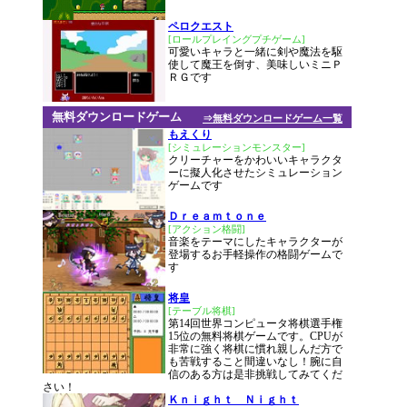
ペロクエスト
[ロールプレイングプチゲーム]
可愛いキャラと一緒に剣や魔法を駆
使して魔王を倒す、美味しいミニＰ
ＲＧです
無料ダウンロードゲーム
⇒無料ダウンロードゲーム一覧
もえくり
[シミュレーションモンスター]
クリーチャーをかわいいキャラクタ
ーに擬人化させたシミュレーション
ゲームです
Ｄｒｅａｍｔｏｎｅ
[アクション格闘]
音楽をテーマにしたキャラクターが
登場するお手軽操作の格闘ゲームで
す
将皇
[テーブル将棋]
第14回世界コンピュータ将棋選手権
15位の無料将棋ゲームです。CPUが
非常に強く将棋に慣れ親しんだ方で
も苦戦すること間違いなし！腕に自
信のある方は是非挑戦してみてくだ
さい！
Ｋｎｉｇｈｔ Ｎｉｇｈｔ