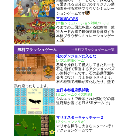
動物園のオーナーとなり、みんなか
ら愛される自分だけのオリジナル動
物園を作る本格ブラウザシミュレー
ションゲームです
三国志WARS
[本格シミュレーション対戦バトル]
今までの三国志を越える戦略性！武
将カード合成で最強英雄を育成する
本格ブラウザシミュレーションゲー
ム
無料フラッシュゲーム
⇒無料フラッシュゲーム一覧
俺のダンジョンに入るな
[パズル防衛ゲーム]
悪魔を操作して侵入してきた兵士を
石を投げて撃退するアクションパズ
ル無料ゲームです。石の起動予測を
参考に投げ、兵士を落下させよう。
石の種類で機動が変化したり、壁で
跳ね返ったりします。
全日本都道府県試験
[ミニゲームクイズ問題]
シルエットで表示された図がどの都
道府県か当てるFLASHゲームです
マリオスターキャッチャー２
[アクションマリオ]
マリオを操作し大きなスターへ行く
アクションゲームです