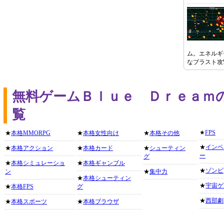
ム。エネルギ
なブラスト攻
無料ゲームＢｌｕｅ Ｄｒｅａｍ
覧
★
FPS
★
本格MMORPG
★
本格女性向け
★
本格その他
★
インベ
★
本格アクション
★
本格カード
★
シューティン
ー
グ
★
本格シミュレーショ
★
本格ギャンブル
★
ゾンビ
ン
★
集中力
★
本格シューティン
★
宇宙ゲ
★
本格FPS
グ
★
西部劇
★
本格スポーツ
★
本格ブラウザ