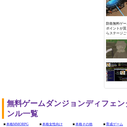
防衛無料ゲー
ポイントが貰
らステージご
無料ゲームダンジョンディフェン
ンル一覧
★
本格MMORPG
★
本格女性向け
★
本格その他
★
育成ゲーム