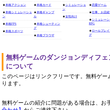
★
本格アクション
★
本格カード
★
シミュレーショ
★
恋愛ゲーム
ン
★
本格シミュレーショ
★
本格ギャンブ
★
仕事、お店経
ン
ル
★
女性向け
★
シミュレーシ
RPG
★
本格FPS
★
本格シューティン
グ
★
ロールプレイ
★
本格スポーツ
グ
★
本格ブラウザ
無料ゲームのダンジョンディフェ
について
このページはリンクフリーです。無料ゲー
ります。
無料ゲームの紹介に問題がある場合は、お