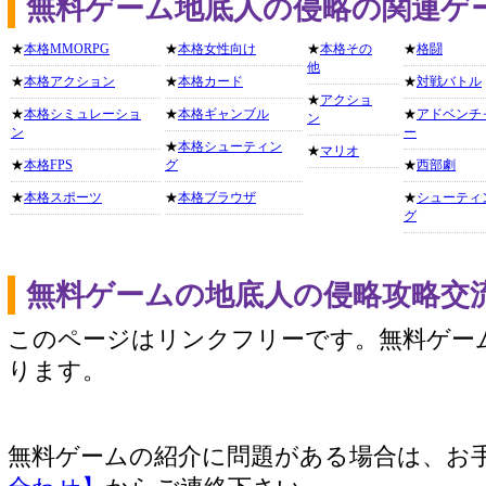
無料ゲーム地底人の侵略の関連ゲ
★
本格MMORPG
★
本格女性向け
★
本格その
★
格闘
他
★
本格アクション
★
本格カード
★
対戦バトル
★
アクショ
★
本格シミュレーショ
★
本格ギャンブル
★
アドベンチ
ン
ン
ー
★
本格シューティン
★
マリオ
★
本格FPS
グ
★
西部劇
★
本格スポーツ
★
本格ブラウザ
★
シューティ
グ
無料ゲームの地底人の侵略攻略交
このページはリンクフリーです。無料ゲー
ります。
無料ゲームの紹介に問題がある場合は、お