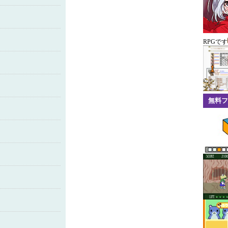
RPGです
無料フ