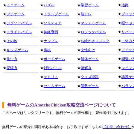
★
ミニゲーム
★
パズル
★
学習ゲーム
★
迷路
★
プチゲーム
★
トランプゲーム
★
脳トレ
★
ブロッ
★
ジグソーパズル
★
ソリティア
★
マッチ３ゲーム
★
暇つぶ
★
スライドパズル
★
神経衰弱
★
ロジックパズル
★
リバー
★
その他
★
ナンプレ
★
お絵かきロジック
★
一休み
★
キッズゲーム
★
将棋
★
女性向け
★
アイテ
★
集中力
★
ボードゲーム
★
解体ゲーム
★
間違い
★
記憶力
★
対戦バトル
★
謎解き
★
マイン
★
テトリス
★
クイズ問題
★
誘導ゲ
★
セイムゲーム
★
算数ゲーム
★
バラン
無料ゲームのAhotchoChicken攻略交流ページについて
このページはリンクフリーです。無料ゲームの著作権は、製作者様にあります。
無料ゲームの紹介に問題がある場合は、お手数ですがこちらの
【お問い合わせ】