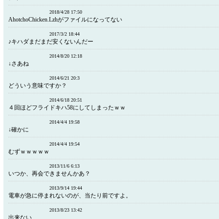
2018/4/28 17:50
AhotchoChicken.Lzhがファイルになってない
2017/3/2 18:44
♪キハダまだまだ安くないんだー
2014/8/20 12:18
↓さあね
2014/6/21 20:3
どういう意味ですか？
2014/6/18 20:51
４回ほどフライドキハ58にしてしまったｗｗ
2014/4/4 19:58
↓確かに
2014/4/4 19:54
むずｗｗｗｗｗ
2013/11/6 6:13
いつか、再会できませんかあ？
2013/9/14 19:44
電車が急に停まれないのが、当たり前ですよ。
2013/8/23 13:42
出来ない