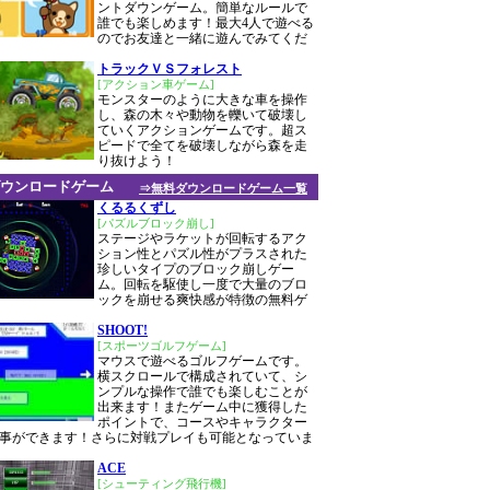
ントダウンゲーム。簡単なルールで
誰でも楽しめます！最大4人で遊べる
のでお友達と一緒に遊んでみてくだ
トラックＶＳフォレスト
[アクション車ゲーム]
モンスターのように大きな車を操作
し、森の木々や動物を轢いて破壊し
ていくアクションゲームです。超ス
ピードで全てを破壊しながら森を走
り抜けよう！
ウンロードゲーム
⇒無料ダウンロードゲーム一覧
くるるくずし
[パズルブロック崩し]
ステージやラケットが回転するアク
ション性とパズル性がプラスされた
珍しいタイプのブロック崩しゲー
ム。回転を駆使し一度で大量のブロ
ックを崩せる爽快感が特徴の無料ゲ
SHOOT!
[スポーツゴルフゲーム]
マウスで遊べるゴルフゲームです。
横スクロールで構成されていて、シ
ンプルな操作で誰でも楽しむことが
出来ます！またゲーム中に獲得した
ポイントで、コースやキャラクター
事ができます！さらに対戦プレイも可能となっていま
ACE
[シューティング飛行機]