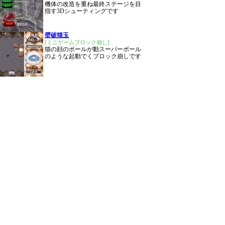
機体の改造を重ね最終ステージを目
指す3Dシューティングです
壁破猫玉
[ミニゲームブロック崩し]
猫の顔のボールが動スーパーボール
のような起動でくブロック崩しです