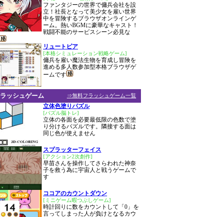
ファンタジーの世界で傭兵会社を設
立！社長となって美少女を雇い世界
中を冒険するブラウザオンラインゲ
ーム。熱いBGMに豪華なキャスト！
戦闘不能のサービスシーン必見な
リュートピア
[本格シミュレーション戦略ゲーム]
傭兵を雇い魔法生物を育成し冒険を
進める多人数参加型本格ブラウザゲ
ームです
ラッシュゲーム
⇒無料フラッシュゲーム一覧
立体色塗りパズル
[パズル脳トレ]
立体の各面を必要最低限の色数で塗
り分けるパズルです。隣接する面は
同じ色が使えません
スプラッターフェイス
[アクション2次創作]
早苗さんを操作してさらわれた神奈
子を救う為に宇宙人と戦うゲームで
す
ココアのカウントダウン
[ミニゲーム暇つぶしゲーム]
時計回りに数をカウントして「0」を
言ってしまった人が負けとなるカウ