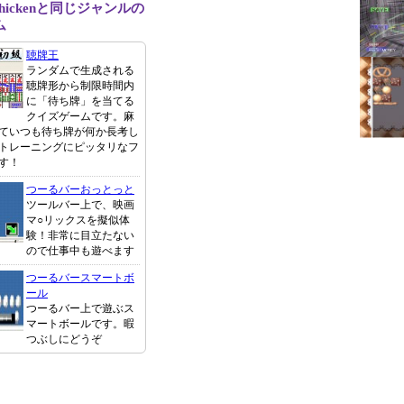
oChickenと同じジャンルの
ム
聴牌王
ランダムで生成される
聴牌形から制限時間内
に「待ち牌」を当てる
クイズゲームです。麻
ていつも待ち牌が何か長考し
トレーニングにピッタリなフ
す！
つーるバーおっとっと
ツールバー上で、映画
マ○リックスを擬似体
験！非常に目立たない
ので仕事中も遊べます
つーるバースマートボ
ール
つーるバー上で遊ぶス
マートボールです。暇
つぶしにどうぞ