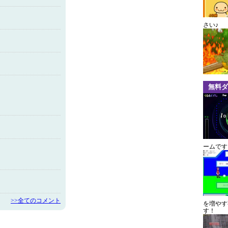
さい♪
無料ダ
ームです
>>全てのコメント
を増やす
す！