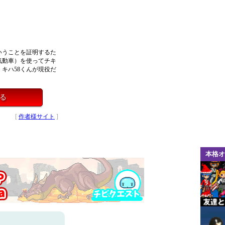
いうことを証明するた
気動車）を使ってチキ
キハ58くんが現役だ
する
[
作者様サイト
]
本格オ