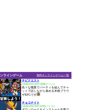
ンラインゲーム
無料オンラインゲーム一覧
チビクエスト
[本格MMORPG冒険ゲーム]
色々な職業でパーティを組んでチャ
ットで話しながら進める本格ブラウ
ザRPGです
チョコナイト
[本格MMORPG対戦バトル]
ダウンロード＆インストール不要で