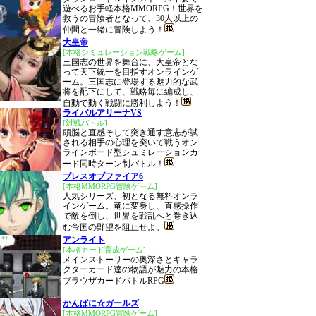
遊べるお手軽本格MMORPG！世界を
救うの冒険者となって、30人以上の
仲間と一緒に冒険しよう！
大皇帝
[本格シミュレーション戦略ゲーム]
三国志の世界を舞台に、大皇帝とな
って天下統一を目指すオンラインゲ
ーム。三国志に登場する魅力的な武
将を配下にして、戦略毎に編成し、
自動で動く戦闘に勝利しよう！
ライバルアリーナVS
[対戦バトル]
頭脳と直感そして突き通す意志が試
される相手の心理を突いて戦うオン
ラインボード型シュミレーションカ
ード同時ターン制バトル！
ブレスオブファイア6
[本格MMORPG冒険ゲーム]
人気シリーズ、初となる無料オンラ
インゲーム。竜に変身し、直感操作
で敵を倒し、世界を戦乱へと巻き込
む帝国の野望を阻止せよ。
アンライト
[本格カード育成ゲーム]
メインストーリーの奥深さとキャラ
クターカード達の物語が魅力の本格
ブラウザカードバトルRPG
かんぱに☆ガールズ
[本格MMORPG冒険ゲーム]