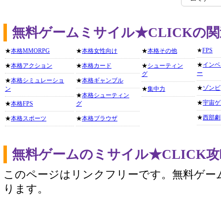
無料ゲームミサイル★CLICKの
★
FPS
★
本格MMORPG
★
本格女性向け
★
本格その他
★
インベ
★
本格アクション
★
本格カード
★
シューティン
ー
グ
★
本格シミュレーショ
★
本格ギャンブル
★
ゾンビ
ン
★
集中力
★
本格シューティン
★
宇宙ゲ
★
本格FPS
グ
★
西部劇
★
本格スポーツ
★
本格ブラウザ
無料ゲームのミサイル★CLICK
このページはリンクフリーです。無料ゲー
ります。