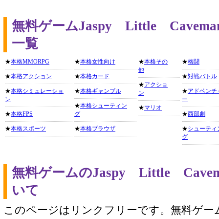
無料ゲームJaspy Little Ca
一覧
★
本格MMORPG
★
本格女性向け
★
本格その
★
格闘
他
★
本格アクション
★
本格カード
★
対戦バトル
★
アクショ
★
本格シミュレーショ
★
本格ギャンブル
★
アドベンチ
ン
ン
ー
★
本格シューティン
★
マリオ
★
本格FPS
グ
★
西部劇
★
本格スポーツ
★
本格ブラウザ
★
シューティ
グ
無料ゲームのJaspy Little C
いて
このページはリンクフリーです。無料ゲー