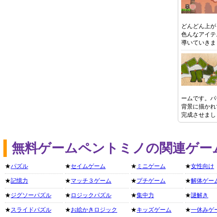
どんどん上が
色んなアイテ
導いていきま
ームです。パ
背景に描かれ
完成させまし
無料ゲームペントミノの関連ゲー
★
パズル
★
セイムゲーム
★
ミニゲーム
★
女性向け
★
記憶力
★
マッチ３ゲーム
★
プチゲーム
★
解体ゲー
★
ジグソーパズル
★
ロジックパズル
★
集中力
★
謎解き
★
スライドパズル
★
お絵かきロジック
★
キッズゲーム
★
一休みゲ