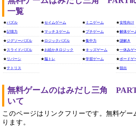
無料ゲームはみだし三角 PART
一覧
★
パズル
★
セイムゲーム
★
ミニゲーム
★
女性向け
★
記憶力
★
マッチ３ゲーム
★
プチゲーム
★
解体ゲー
★
ジグソーパズル
★
ロジックパズル
★
集中力
★
謎解き
★
スライドパズル
★
お絵かきロジック
★
キッズゲーム
★
一休みゲ
★
リバーシ
★
脳トレ
★
学習ゲーム
★
ボードゲ
★
テトリス
★
脱出
無料ゲームのはみだし三角 PAR
いて
このページはリンクフリーです。無料ゲー
ります。