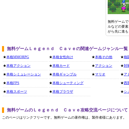
無料ゲームで
ルなどの要素
がら先に進も
無料ゲームＬｅｇｅｎｄ Ｃａｖｅの関連ゲームジャンル一覧
★
本格MMORPG
★
本格女性向け
★
本格その他
★
格
★
本格アクション
★
本格カード
★
アクション
★
対
★
本格シミュレーション
★
本格ギャンブル
★
マリオ
★
ア
★
本格FPS
★
本格シューティング
★
西
★
本格スポーツ
★
本格ブラウザ
★
シ
無料ゲームのＬｅｇｅｎｄ Ｃａｖｅ攻略交流ページについて
このページはリンクフリーです。無料ゲームの著作権は、製作者様にあります。