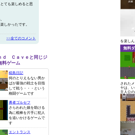
はとても楽しめると思
か。
は楽しかったです。
>>全てのコメント
を楽しん
無料ダ
ｎｄ Ｃａｖｅと同じジ
無料ゲーム
椛島日記
何のとりえもない男か
ばが最強の戦士を目指
されたメ
ヤは、い
して戦う・・・という
主人公の
格闘ゲームです
勇者ゴルセフ
さらわれた娘を助ける
為に棍棒を片手に犯人
を追いかけるゲームで
す
エントランス