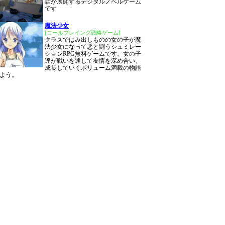
話が展開するデジタルノベルゲーム
です
魔法少女
[ロールプレイング戦略ゲーム]
クラスではみ出しものの女の子が魔
法少女になって悪と闘うシュミレー
ションRPG無料ゲームです。女の子
達が戦いを通して友情を深め合い、
成長していくボリューム満載の物語
よう。