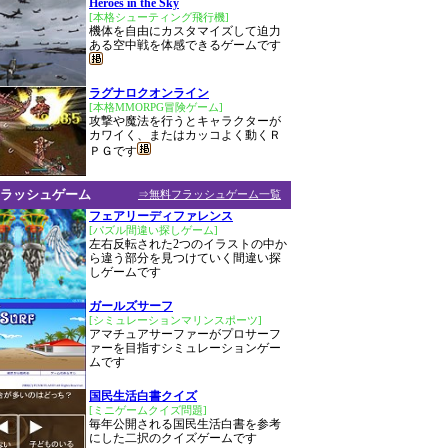
Heroes in the Sky
[本格シューティング飛行機]
機体を自由にカスタマイズして迫力
ある空中戦を体感できるゲームです
ラグナロクオンライン
[本格MMORPG冒険ゲーム]
攻撃や魔法を行うとキャラクターが
カワイく、またはカッコよく動くＲ
ＰＧです
ラッシュゲーム
⇒無料フラッシュゲーム一覧
フェアリーディファレンス
[パズル間違い探しゲーム]
左右反転された2つのイラストの中か
ら違う部分を見つけていく間違い探
しゲームです
ガールズサーフ
[シミュレーションマリンスポーツ]
アマチュアサーファーがプロサーフ
ァーを目指すシミュレーションゲー
ムです
国民生活白書クイズ
[ミニゲームクイズ問題]
毎年公開される国民生活白書を参考
にした二択のクイズゲームです