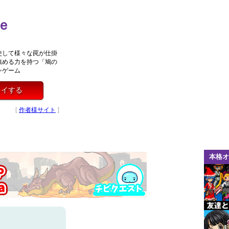
ｅ
使して様々な罠が仕掛
鎮める力を持つ「鳩の
ンゲーム
レイする
[
作者様サイト
]
本格オ