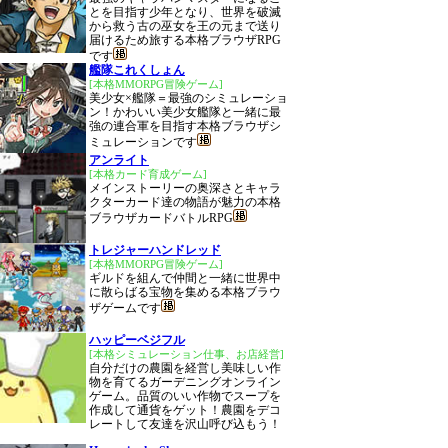
とを目指す少年となり、世界を破滅
から救う古の巫女を王の元まで送り
届けるため旅する本格ブラウザRPG
です
艦隊これくしょん
[本格MMORPG冒険ゲーム]
美少女×艦隊＝最強のシミュレーショ
ン！かわいい美少女艦隊と一緒に最
強の連合軍を目指す本格ブラウザシ
ミュレーションです
アンライト
[本格カード育成ゲーム]
メインストーリーの奥深さとキャラ
クターカード達の物語が魅力の本格
ブラウザカードバトルRPG
トレジャーハンドレッド
[本格MMORPG冒険ゲーム]
ギルドを組んで仲間と一緒に世界中
に散らばる宝物を集める本格ブラウ
ザゲームです
ハッピーベジフル
[本格シミュレーション仕事、お店経営]
自分だけの農園を経営し美味しい作
物を育てるガーデニングオンライン
ゲーム。品質のいい作物でスープを
作成して通貨をゲット！農園をデコ
レートして友達を沢山呼び込もう！