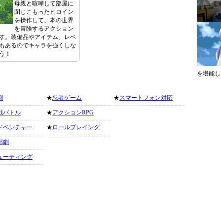
母親と喧嘩して部屋に
閉じこもったヒロイン
を操作して、本の世界
を冒険するアクション
す。装備品やアイテム、レベ
もあるのでキャラを強くしな
う！
を堪能し
闘
★
忍者ゲーム
★
スマートフォン対応
戦バトル
★
アクションRPG
ドベンチャー
★
ロールプレイング
部劇
ューティング