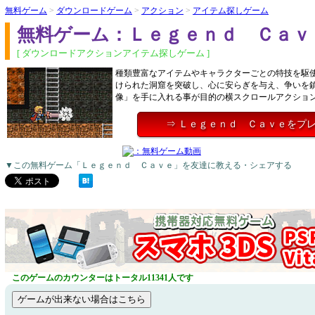
無料ゲーム
>
ダウンロードゲーム
>
アクション
>
アイテム探しゲーム
無料ゲーム：Ｌｅｇｅｎｄ Ｃａｖ
[ ダウンロードアクションアイテム探しゲーム ]
種類豊富なアイテムやキャラクターごとの特技を駆
けられた洞窟を突破し、心に安らぎを与え、争いを
像」を手に入れる事が目的の横スクロールアクショ
⇒ Ｌｅｇｅｎｄ Ｃａｖｅをプ
▼この無料ゲーム「Ｌｅｇｅｎｄ Ｃａｖｅ」を友達に教える・シェアする
このゲームのカウンターはトータル11341人です