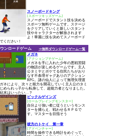
スノーボードキング
[スポーツキッズゲーム]
スノーボードでスタント技を決める
スポーツ無料ゲームです。ステージ
をクリアしていくと新しいスタント
技やキャラクターが解放されます
よ！華麗に技を決めてスノーボード
でください！
ウンロードゲーム
⇒無料ダウンロードゲーム一覧
メガネ
[アクションプチゲーム]
メガネを手に入れた少年の悪戦苦闘
の物語が楽しめるゲームです。主人
公タミヤとボケてる住民たちがおり
なす不条理ギャグありのアクション
RPG。謎の仙人によって無理矢理渡
ガネにより、次々と能力を開花していく主人公のタミ
じめられっ子から転身して、超能力者となりました。
結末はいったい…？
ピックルゲインズ
[ロールプレイングモンスター]
自分より強い者に従うというモンス
ターを捕らえ、戦わせるＲＰＧで
す。マスターを目指そう
彼方のトケイ 第一章
[アドベンチャー]
時間を操作できる時計をめぐって、