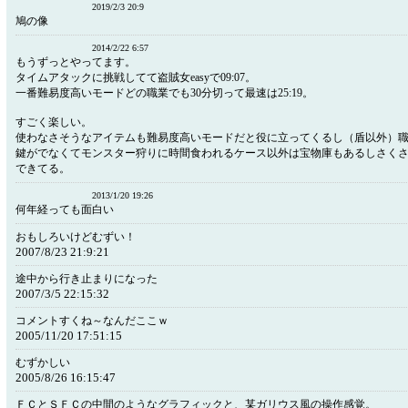
2019/2/3 20:9
鳩の像
2014/2/22 6:57
もうずっとやってます。
タイムアタックに挑戦してて盗賊女easyで09:07。
一番難易度高いモードどの職業でも30分切って最速は25:19。
すごく楽しい。
使わなさそうなアイテムも難易度高いモードだと役に立ってくるし（盾以外）
鍵がでなくてモンスター狩りに時間食われるケース以外は宝物庫もあるしさく
できてる。
2013/1/20 19:26
何年経っても面白い
おもしろいけどむずい！
2007/8/23 21:9:21
途中から行き止まりになった
2007/3/5 22:15:32
コメントすくね～なんだここｗ
2005/11/20 17:51:15
むずかしい
2005/8/26 16:15:47
ＦＣとＳＦＣの中間のようなグラフィックと、某ガリウス風の操作感覚。