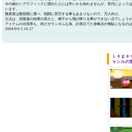
今の細かいグラフィックに慣れた人には辛いかも知れませんが、世代によって
います。
難易度は数段階に選べ、戦闘に苦労する事もあまりないので、万人向け。
欠点は、回復薬の効果の高さと、梯子から飛び降りる事ができない点でしょう
アイテムの出現率も、殆どがランダムな為、計画立てた攻略法が無駄になるの
2004/9/6 5:16:27
Ｌｅｇｅ
ャンルの