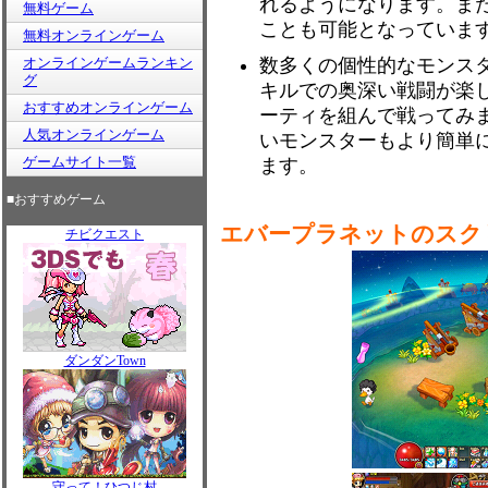
れるようになります。ま
無料ゲーム
ことも可能となっていま
無料オンラインゲーム
オンラインゲームランキン
数多くの個性的なモンス
グ
キルでの奥深い戦闘が楽
おすすめオンラインゲーム
ーティを組んで戦ってみ
人気オンラインゲーム
いモンスターもより簡単
ゲームサイト一覧
ます。
■おすすめゲーム
エバープラネットのスク
チビクエスト
ダンダンTown
守って！ひつじ村