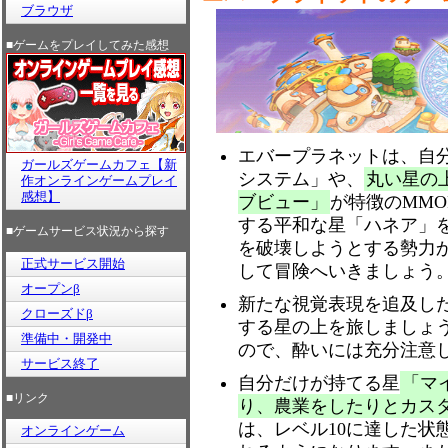
ブラウザ
■ゲームをプレイしてみた感想
エバープラネットは、自
ガールズゲームカフェ【新
システム」や、
丸い星の
作オンラインゲームプレイ
感想】
ブビュー」
が特徴のMMO
する平和な星「ハネア」
■ゲームサービス状況から探す
を破壊しようとする勢力
正式サービス開始
して冒険へいきましょう
オープンβ
新たな視覚表現を追及し
クローズドβ
する星の上を旅しましょ
準備中・開発中
ので、酔いには充分注意
サービス終了
自分だけが持てる星
「マ
■リンク
り、農業をしたりとカス
は、レベル10に達した状
オンラインゲーム