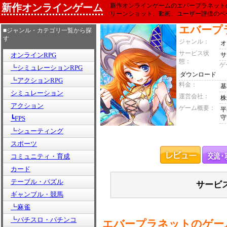
新作オンラインゲーム
新作オンラインゲームのエバープラネット
リーンショット、動画、ユーザー評価のペ
エバープ
■ジャンル・カテゴリ一覧から探
す
ジャンル：
オ
サービス状
オンラインRPG
サ
態：
ゲ
┗シミュレーションRPG
ダウンロード
┗アクションRPG
料金：
基
シミュレーション
運営会社：
株
アクション
ゲーム概要：
平
守
┗FPS
┗シューティング
スポーツ
コミュニティ・育成
カード
テーブル・パズル
サービ
ギャンブル・競馬
┗麻雀
┗パチスロ・パチンコ
エバープラネットのゲー