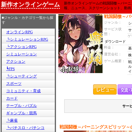
新作オンラインゲーム
新作オンラインゲームの戦国闘檄～バーニ
報、ニュース、スクリーンショット、動画
戦国闘檄～バ
■ジャンル・カテゴリ一覧から探
す
ジャンル：
シ
サービス状
サ
オンラインRPG
態：
ゲ
┗シミュレーションRPG
ダウンロード
┗アクションRPG
料金：
基
シミュレーション
運営会社：
株
ゲーム概要：
アクション
戦
ル
┗FPS
イ
┗シューティング
スポーツ
コミュニティ・育成
カード
テーブル・パズル
サー
ギャンブル・競馬
┗麻雀
戦国闘檄～バーニングスピリッツ～
┗パチスロ・パチンコ