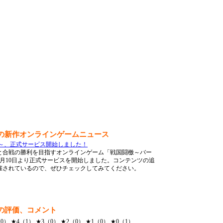
の新作オンラインゲームニュース
～、正式サービス開始しました！
と合戦の勝利を目指すオンラインゲーム「戦国闘檄～バー
年6月10日より正式サービスを開始しました。コンテンツの追
催されているので、ぜひチェックしてみてください。
の評価、コメント
） ★4（1） ★3（0） ★2（0） ★1（0） ★0（1）