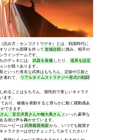
（読み方：センゴクトウゲキ）とは、戦国時代に
オリジナル部隊を作って
攻城合戦
に挑み、相手の
ンラインゲームです。
ちのデッキには、
武器を装備
したり、
道具を設定
ョンが様々あります。
長といった有名な武将はもちろん、淀姫や江姫と
き連れて、
リアルタイムストラテジー形式の戦闘
しめることはもちろん、個性的で美しいキャラク
います。
っており、秘儀を発動すると滑らかに動く躍動感あ
とができます。
さん、安元洋貴さんや楠大典さん
といった豪華な
ある掛け声を轟かせています。
のムービーは
武将鑑賞画面
から、いつでも鑑賞す
キャラクターはぜひチェックしてみてください！
、複雑なイメージを持たれるかもしれませんが、