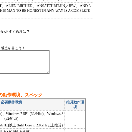
ST、 ALIEN BIRTHED、 ANSATCHRIT-IIN／JEW、 AND A
HIS MAN TO BE HONEST IN ANY WAY IS A COMPLETE
度/おすすめ度は？
て感想を書こう！
の動作環境、スペック
必要動作環境
推奨動作環
境
bit)、Windows 7 SP1 (32/64bit)、Windows 8
-
(32/64bit)
1.86GHz)以上 (Intel Core i5 2.8GHz以上推奨)
-