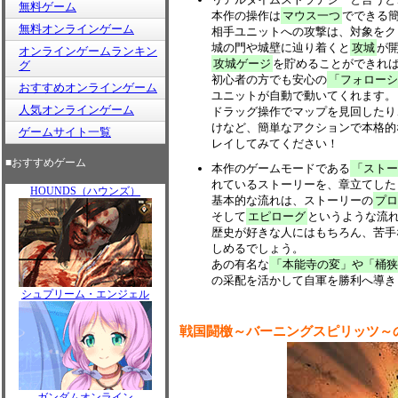
無料ゲーム
本作の操作は
マウス一つ
でできる
無料オンラインゲーム
相手ユニットへの攻撃は、対象をク
城の門や城壁に辿り着くと
攻城
が
オンラインゲームランキン
攻城ゲージ
を貯めることができれ
グ
初心者の方でも安心の
「フォローシ
おすすめオンラインゲーム
ユニットが自動で動いてくれます。
人気オンラインゲーム
ドラッグ操作でマップを見回したり
けなど、簡単なアクションで本格的
ゲームサイト一覧
レイしてみてください！
■おすすめゲーム
本作のゲームモードである
「ストー
れているストーリーを、章立てした
HOUNDS（ハウンズ）
基本的な流れは、ストーリーの
プロ
そして
エピローグ
というような流
歴史が好きな人にはもちろん、苦手
しめるでしょう。
あの有名な
「本能寺の変」や「桶狭
の采配を活かして自軍を勝利へ導き
シュプリーム・エンジェル
戦国闘檄～バーニングスピリッツ～
ガンダムオンライン