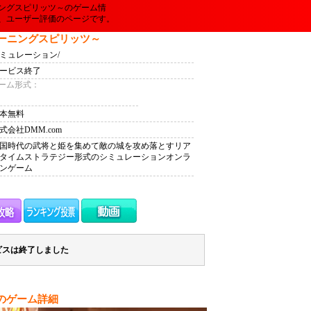
ングスピリッツ～のゲーム情
、ユーザー評価のページです。
ーニングスピリッツ～
ミュレーション/
ービス終了
ーム形式：
本無料
式会社DMM.com
国時代の武将と姫を集めて敵の城を攻め落とすリア
タイムストラテジー形式のシミュレーションオンラ
ンゲーム
ビスは終了しました
のゲーム詳細