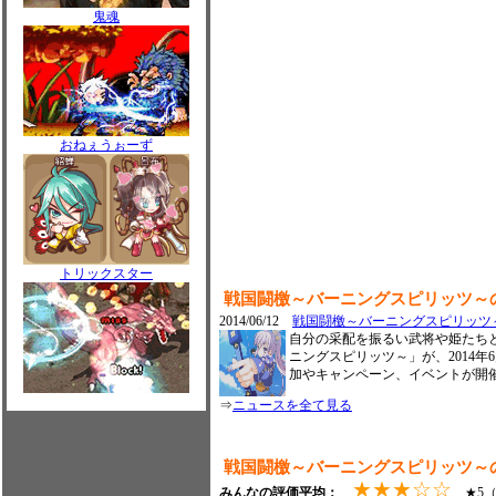
鬼魂
おねぇうぉーず
トリックスター
戦国闘檄～バーニングスピリッツ～
2014/06/12
戦国闘檄～バーニングスピリッツ
自分の采配を振るい武将や姫たち
ニングスピリッツ～」が、2014
加やキャンペーン、イベントが開
⇒
ニュースを全て見る
戦国闘檄～バーニングスピリッツ～
★★★☆☆
みんなの評価平均：
★5（0