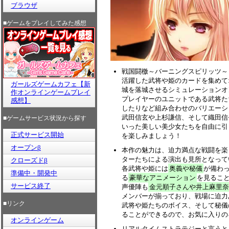
ブラウザ
■ゲームをプレイしてみた感想
戦国闘檄～バーニングスピリッツ～
活躍した武将や姫のカードを集めて
ガールズゲームカフェ【新
城を落城させるシミュレーションオ
作オンラインゲームプレイ
プレイヤーのユニットである武将た
感想】
したりなど組み合わせのバリエーシ
武田信玄や上杉謙信、そして織田信
■ゲームサービス状況から探す
いった美しい美少女たちを自由に引
正式サービス開始
を楽しみましょう！
オープンβ
本作の魅力は、迫力満点な戦闘を楽
ターたちによる演出も見所となって
クローズドβ
各武将や姫には
奥義や秘儀
が備わ
準備中・開発中
る
豪華なアニメーション
を見るこ
サービス終了
声優陣も
金元順子さんや井上麻里奈
メンバーが揃っており、戦場に迫力
■リンク
武将や姫たちのボイス、そして秘儀
ることができるので、お気に入りの
オンラインゲーム
リアルタイムストラテジーと言うと