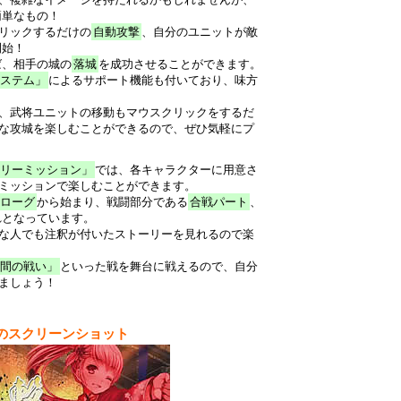
簡単なもの！
リックするだけの
自動攻撃
、自分のユニットが敵
開始！
ば、相手の城の
落城
を成功させることができます。
ステム」
によるサポート機能も付いており、味方
、武将ユニットの移動もマウスクリックをするだ
な攻城を楽しむことができるので、ぜひ気軽にプ
リーミッション」
では、各キャラクターに用意さ
ミッションで楽しむことができます。
ローグ
から始まり、戦闘部分である
合戦パート
、
れとなっています。
な人でも注釈が付いたストーリーを見れるので楽
間の戦い」
といった戦を舞台に戦えるので、自分
ましょう！
のスクリーンショット