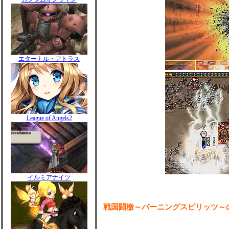
エターナル・アトラス
League of Angels2
イルミアナイツ
戦国闘檄～バーニングスピリッツ～