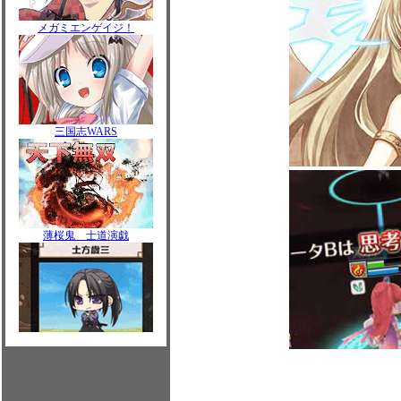
メガミエンゲイジ！
三国志WARS
薄桜鬼 士道演戯