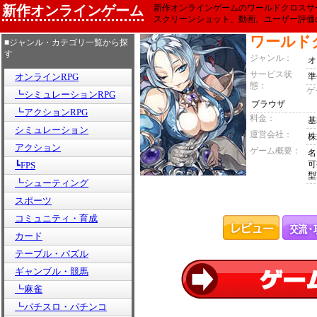
新作オンラインゲーム
新作オンラインゲームのワールドクロスサ
スクリーンショット、動画、ユーザー評価
ワールド
■ジャンル・カテゴリ一覧から探
す
ジャンル：
オ
サービス状
オンラインRPG
準
態：
ゲ
┗シミュレーションRPG
ブラウザ
┗アクションRPG
料金：
基
シミュレーション
運営会社：
株
アクション
ゲーム概要：
名
可
┗FPS
型
┗シューティング
スポーツ
コミュニティ・育成
カード
テーブル・パズル
ギャンブル・競馬
┗麻雀
┗パチスロ・パチンコ