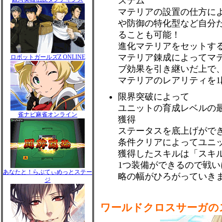
ステム
マテリアの設置の仕方に
や防御の特化型など自分
ることも可能！
進化マテリアをセットす
マテリア錬成によってマ
ロボットガールズZ ONLINE
ブ効果を引き継いだ上で
マテリアのレアリティを
限界突破によって
ユニットの育成レベルの
雀ナビ麻雀オンライン
獲得
ステータスを底上げがで
条件クリアによってユニ
獲得したスキルは「スキ
1つ装備ができるので戦
あなたと！らぶてぃめっとステー
略の幅がひろがっていき
ジ
ワールドクロスサーガの