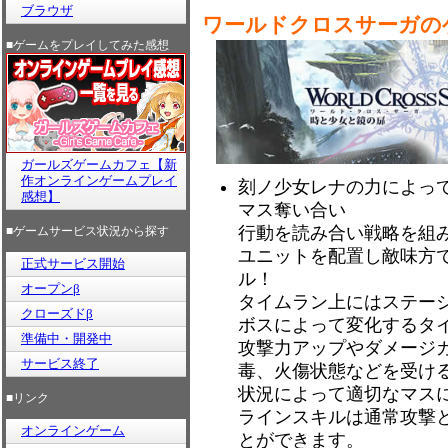
ブラウザ
ワールドクロスサーガの
■ゲームをプレイしてみた感想
ガールズゲームカフェ【新
作オンラインゲームプレイ
刻ノ少女レナの力によっ
感想】
マス奪い合い
行動を読み合い戦略を組み
■ゲームサービス状況から探す
ユニットを配置し敵味方
正式サービス開始
ル！
オープンβ
タイムラン上にはステー
クローズドβ
ボスによって変化するタ
準備中・開発中
攻撃力アップやダメージ
サービス終了
毒、火傷状態などを受け
状況によって適切なマス
■リンク
ラインスキルは通常攻撃
オンラインゲーム
とができます。