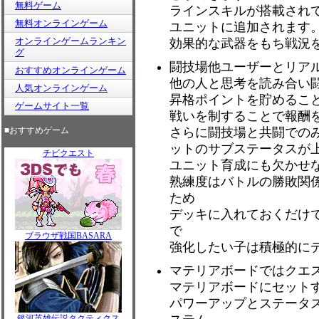
無料ゲーム
ラインスキルが搭載され
無料オンラインゲーム
ユニットに追加されます
オンラインゲームランキン
効果的な武器をもち戦況
グ
闘技場他ユーザーとリア
おすすめオンラインゲーム
他の人と思考を読み合い
人気オンラインゲーム
昇格ポイントを貯めること
ゲームサイト一覧
戦いを制することで報酬
■おすすめゲーム
さらに闘技場と共闘での
ットのサブステータスが
チビクエスト
ユニット育成にも欠かせ
熟練度はバトルの勝敗関
ため
デッキに入れておくだけ
で
ブラウザ戦国BASARA
強化したい子は積極的に
マテリアボードではクエ
マテリアボードにセット
パワーアップとステータ
銀河英雄伝説タクティクス