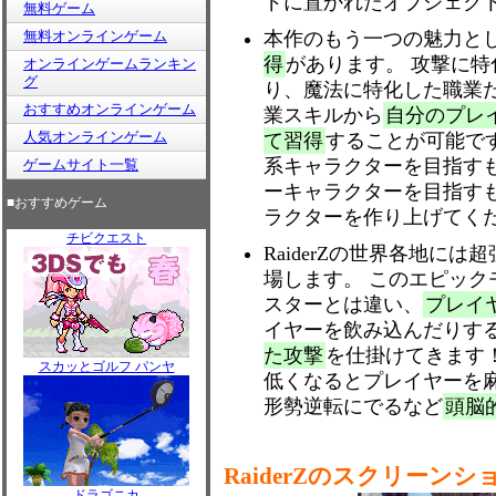
ドに置かれたオブジェク
無料ゲーム
無料オンラインゲーム
本作のもう一つの魅力と
得
があります。 攻撃に
オンラインゲームランキン
グ
り、魔法に特化した職業
おすすめオンラインゲーム
業スキルから
自分のプレ
人気オンラインゲーム
て習得
することが可能で
系キャラクターを目指す
ゲームサイト一覧
ーキャラクターを目指す
■おすすめゲーム
ラクターを作り上げてく
チビクエスト
RaiderZの世界各地に
場します。 このエピック
スターとは違い、
プレイ
イヤーを飲み込んだりす
た攻撃
を仕掛けてきます
スカッとゴルフ パンヤ
低くなるとプレイヤーを
形勢逆転にでるなど
頭脳
RaiderZのスクリーンシ
ドラゴニカ