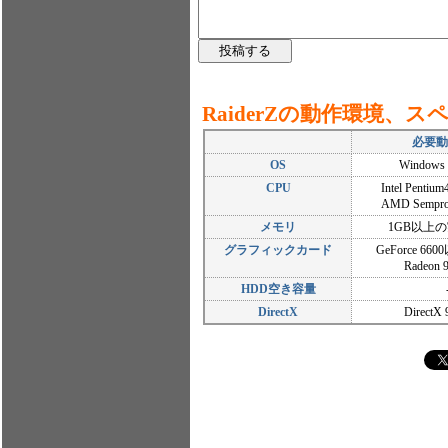
RaiderZの動作環境、ス
必要動
OS
Windows
CPU
Intel Penti
AMD Sempr
メモリ
1GB以上
グラフィックカード
GeForce 6
Radeon
HDD空き容量
DirectX
DirectX