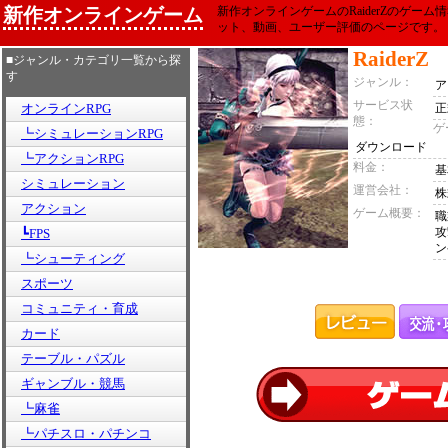
新作オンラインゲーム
新作オンラインゲームのRaiderZのゲー
ット、動画、ユーザー評価のページです。
RaiderZ
■ジャンル・カテゴリ一覧から探
す
ジャンル：
ア
サービス状
オンラインRPG
正
態：
ゲ
┗シミュレーションRPG
ダウンロード
┗アクションRPG
料金：
基
シミュレーション
運営会社：
株
アクション
ゲーム概要：
職
攻
┗FPS
ン
┗シューティング
スポーツ
コミュニティ・育成
カード
テーブル・パズル
ギャンブル・競馬
┗麻雀
┗パチスロ・パチンコ