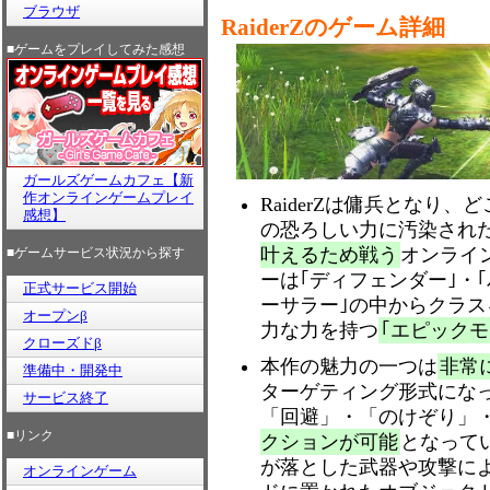
ブラウザ
RaiderZのゲーム詳細
■ゲームをプレイしてみた感想
ガールズゲームカフェ【新
作オンラインゲームプレイ
RaiderZは傭兵となり
感想】
の恐ろしい力に汚染され
叶えるため戦う
オンライ
■ゲームサービス状況から探す
ーは｢ディフェンダー｣・｢
正式サービス開始
ーサラー｣の中からクラ
オープンβ
力な力を持つ
｢エピックモ
クローズドβ
本作の魅力の一つは
非常
準備中・開発中
ターゲティング形式にな
サービス終了
「回避」・「のけぞり」
■リンク
クションが可能
となって
が落とした武器や攻撃に
オンラインゲーム