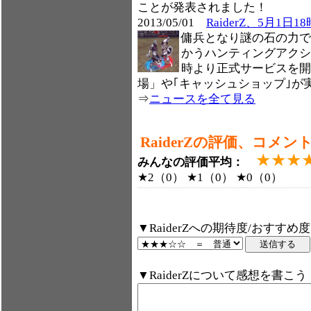
ことが発表されました！
2013/05/01
RaiderZ、5月1
傭兵となり謎の石の力で
かうハンティングアクション
時より正式サービスを開
場」や｢キャッシュショップ｣が
⇒
ニュースを全て見る
RaiderZの評価、コメン
★★★
みんなの評価平均：
★2（0） ★1（0） ★0（0）
▼RaiderZへの期待度/おすすめ
▼RaiderZについて感想を書こう