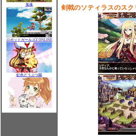
鬼魂
剣戟のソティラスのスク
ロボットガールズZ ONLINE
虹色どうぶつ園