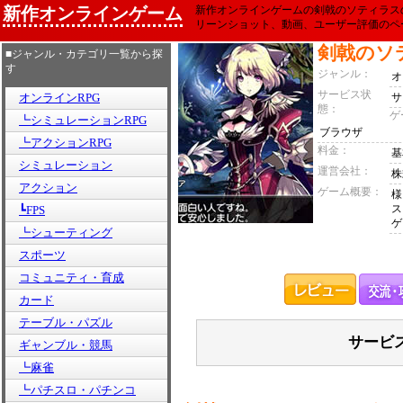
新作オンラインゲーム
新作オンラインゲームの剣戟のソティラス
リーンショット、動画、ユーザー評価のペ
剣戟のソ
■ジャンル・カテゴリ一覧から探
す
ジャンル：
オ
サービス状
オンラインRPG
サ
態：
ゲ
┗シミュレーションRPG
ブラウザ
┗アクションRPG
料金：
基
シミュレーション
運営会社：
株
アクション
ゲーム概要：
様
ス
┗FPS
ゲ
┗シューティング
スポーツ
コミュニティ・育成
カード
テーブル・パズル
サービ
ギャンブル・競馬
┗麻雀
┗パチスロ・パチンコ