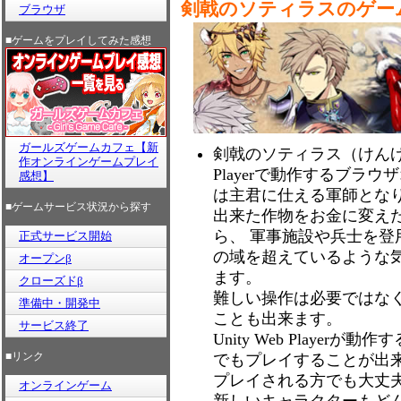
剣戟のソティラスのゲー
ブラウザ
■ゲームをプレイしてみた感想
ガールズゲームカフェ【新
剣戟のソティラス（けんげき
作オンラインゲームプレイ
Playerで動作するブラ
感想】
は主君に仕える軍師とな
■ゲームサービス状況から探す
出来た作物をお金に変え
ら、 軍事施設や兵士を
正式サービス開始
の域を超えているような
オープンβ
ます。
クローズドβ
難しい操作は必要ではな
準備中・開発中
ことも出来ます。
サービス終了
Unity Web Playe
■リンク
でもプレイすることが出
プレイされる方でも大丈
オンラインゲーム