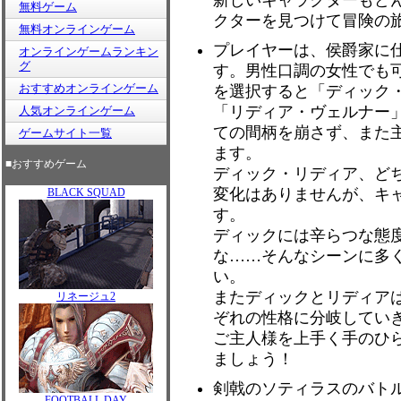
新しいキャラクターもど
無料ゲーム
クターを見つけて冒険の
無料オンラインゲーム
プレイヤーは、侯爵家に
オンラインゲームランキン
グ
す。男性口調の女性でも
おすすめオンラインゲーム
を選択すると「ディック
「リディア・ヴェルナー
人気オンラインゲーム
ての間柄を崩さず、また
ゲームサイト一覧
ます。
■おすすめゲーム
ディック・リディア、ど
変化はありませんが、キ
BLACK SQUAD
す。
ディックには辛らつな態
な……そんなシーンに多
い。
またディックとリディア
リネージュ2
ぞれの性格に分岐してい
ご主人様を上手く手のひ
ましょう！
剣戟のソティラスのバト
FOOTBALL DAY