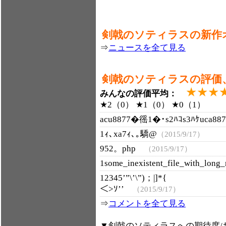
剣戟のソティラスの新作
⇒
ニュースを全て見る
剣戟のソティラスの評価
★★★
みんなの評価平均：
★2（0） ★1（0） ★0（1）
acu8877�徭1�･s2ﾊｺs3ﾊｹuca8
1ｨ､xa7ｨ､｡驕@
（2015/9/17）
952。php
（2015/9/17）
1some_inexistent_file_with_lo
12345’”\’\”)；|]*{
＜>ｿ’’
（2015/9/17）
⇒
コメントを全て見る
▼剣戟のソティラスへの期待度/