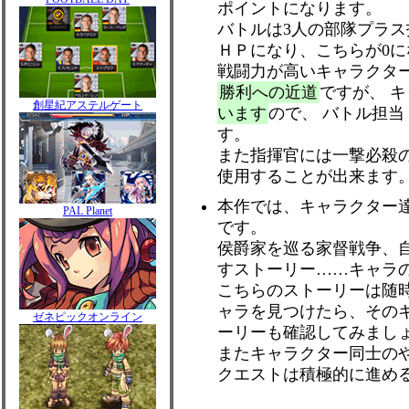
ポイントになります。
バトルは3人の部隊プラ
ＨＰになり、こちらが0
戦闘力が高いキャラクタ
勝利への近道
ですが、 
創星紀アステルゲート
います
ので、 バトル担
す。
また指揮官には一撃必殺
使用することが出来ます
本作では、キャラクター
PAL Planet
です。
侯爵家を巡る家督戦争、
すストーリー……キャラ
こちらのストーリーは随
ャラを見つけたら、その
ゼネピックオンライン
ーリーも確認してみまし
またキャラクター同士の
クエストは積極的に進め