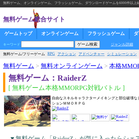
無料ゲーム、オンラインゲーム、フラッシュゲーム、ダウンロードゲームを6000件以上
無料ゲーム総合サイト
ゲームトップ
オンラインゲーム
フラッシュゲーム
ダ
ジャンル詳細
キーワード
RPG
無料ゲーム/フリーゲーム
アクション
アドベンチャー
シミュレーション
無料ゲーム
>
無料オンラインゲーム
>
本格MMOR
無料ゲーム：RaiderZ
[ 無料ゲーム本格MMORPG対戦バトル ]
自由なスキルキャラクターメイキングと部位破壊な
ションＭＭＯＲＰＧ
▼無料ゲーム「RaiderZ」が気に入ったらシ