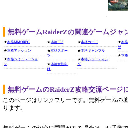
無料ゲームRaiderZの関連ゲームジャ
★
本格MMORPG
★
本格FPS
★
本格カード
★
本格
ザ
★
本格アクション
★
本格スポー
★
本格ギャンブル
ツ
★
本格
★
本格シミュレーショ
★
本格シューティン
ン
★
本格女性向
グ
け
無料ゲームのRaiderZ攻略交流ページ
このページはリンクフリーです。無料ゲームの
ります。