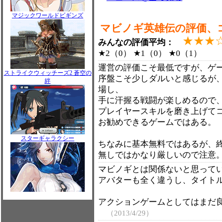
マジックワールドビギンズ
マビノギ英雄伝の評価、
★★★
みんなの評価平均：
★2（0） ★1（0） ★0（1）
運営の評価こそ最低ですが、ゲ
ストライクウィッチーズ2 蒼空の
序盤こそ少しダルいと感じるが
絆
場し、
手に汗握る戦闘が楽しめるので
プレイヤースキルを磨き上げて
お勧めできるゲームではある。
スターギャラクシー
ちなみに基本無料ではあるが、
無しではかなり厳しいので注
マビノギとは関係ないと思って
アバターも全く違うし、タイト
アクションゲームとしてはまだ
（2013/4/29）