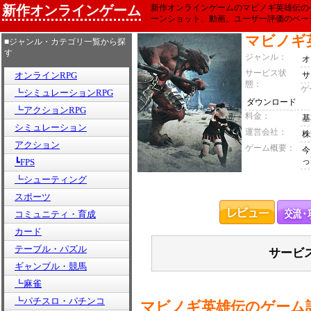
新作オンラインゲーム
新作オンラインゲームのマビノギ英雄伝の
ーンショット、動画、ユーザー評価のペー
マビノギ
■ジャンル・カテゴリ一覧から探
す
ジャンル：
オ
サービス状
オンラインRPG
サ
態：
ゲ
┗シミュレーションRPG
ダウンロード
┗アクションRPG
料金：
基
シミュレーション
運営会社：
株
アクション
ゲーム概要：
今
っ
┗FPS
┗シューティング
スポーツ
コミュニティ・育成
カード
テーブル・パズル
サービ
ギャンブル・競馬
┗麻雀
┗パチスロ・パチンコ
マビノギ英雄伝のゲーム