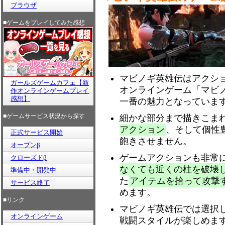
ブラウザ
■ゲームをプレイしてみた感想
マビノギ英雄伝はアクシ
ガールズゲームカフェ【新
オンラインゲーム「マビ
作オンラインゲームプレイ
感想】
一番の魅力となっていま
■ゲームサービス状況から探す
細かな部分まで描きこま
アクション
、そして個性
正式サービス開始
飽きさせません。
オープンβ
ゲームアクションも非常
クローズドβ
なくても近くの柱を破壊
準備中・開発中
た
アイテムを拾って攻撃
サービス終了
めます。
■リンク
マビノギ英雄伝では選択
オンラインゲーム
戦闘スタイルが楽しめま