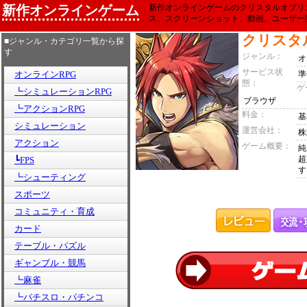
新作オンラインゲーム
新作オンラインゲームのクリスタルオブリ
ス、スクリーンショット、動画、ユーザー
クリスタ
■ジャンル・カテゴリ一覧から探
す
ジャンル：
オ
サービス状
オンラインRPG
準
態：
ゲ
┗シミュレーションRPG
ブラウザ
┗アクションRPG
料金：
基
シミュレーション
運営会社：
株
アクション
ゲーム概要：
純
超
┗FPS
す
┗シューティング
スポーツ
コミュニティ・育成
カード
テーブル・パズル
ギャンブル・競馬
┗麻雀
┗パチスロ・パチンコ