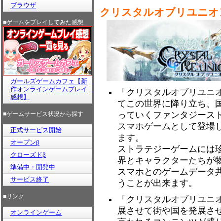
ブラウザ
クリスタルオブリユニオ
■ゲームをプレイしてみた感想
ガールズゲームカフェ【新
作オンラインゲームプレイ
「クリスタルオブリユニ
感想】
てこの世界に降り立ち、
っていくファンタジースト
■ゲームサービス状況から探す
スマホゲームとして登場し
正式サービス開始
ます。
オープンβ
ストラテジーゲームには
クローズドβ
界とキャラクターたちが
準備中・開発中
スマホとのゲームデータ
サービス終了
うことが出来ます。
■リンク
「クリスタルオブリユニ
展させて街や国を発展さ
オンラインゲーム