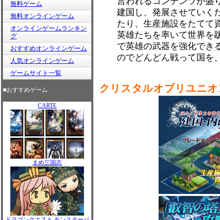
言われるコンテンツが盛
無料ゲーム
建国し、発展させていく
無料オンラインゲーム
たり、生産施設をたてて
オンラインゲームランキン
英雄たちを率いて世界を跋
グ
で英雄の武器を強化でき
おすすめオンラインゲーム
のでどんどん戦って国を
人気オンラインゲーム
ゲームサイト一覧
クリスタルオブリユニオ
■おすすめゲーム
CARTE
まめ三国志
ドラゴンクエスト モンスターパ