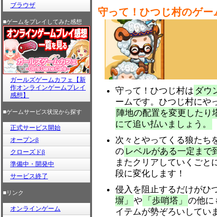
ブラウザ
守って！ひつじ村のゲー
■ゲームをプレイしてみた感想
ガールズゲームカフェ【新
作オンラインゲームプレイ
守って！ひつじ村は
ダウ
感想】
ームです。ひつじ村にや
陣地の配置を変更したり
■ゲームサービス状況から探す
にて追い払いましょう。
正式サービス開始
次々とやってくる狼たち
オープンβ
の
レベルがある一定まで
クローズドβ
またクリアしていくごと
準備中・開発中
段に変化します！
サービス終了
侵入を阻止するだけがひ
■リンク
塀」
や
「歩哨塔」
の他に
オンラインゲーム
イテムが勢ぞろいしてい