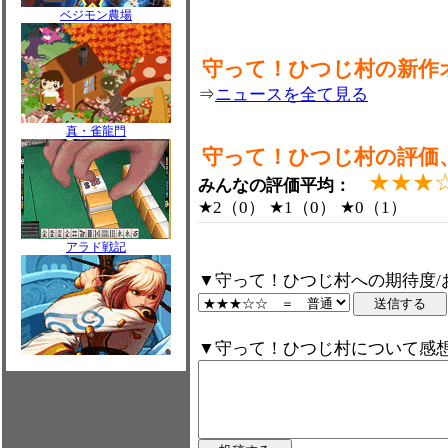
ベジモン農場
守って！ひつじ村の新作
⇒
ニュースを全て見る
真・雀龍門
守って！ひつじ村の評価
★★★
みんなの評価平均：
★2（0） ★1（0） ★0（1）
アラド戦記
▼守って！ひつじ村への期待度/
▼守って！ひつじ村について感