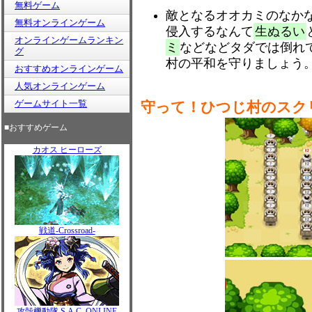
無料ゲーム
敵となるオオカミのなか
無料オンラインゲーム
侵入するなんて
生ぬるい
オンラインゲームランキン
ミ
などなどタダでは倒れ
グ
村の平和を守りましょう
おすすめオンラインゲーム
人気オンラインゲーム
ゲームサイト一覧
守って！ひつじ村のスク
■おすすめゲーム
カオス ヒーローズ
戦道-Crossroad-
攻殻機動隊 S.A.C. ONLINE