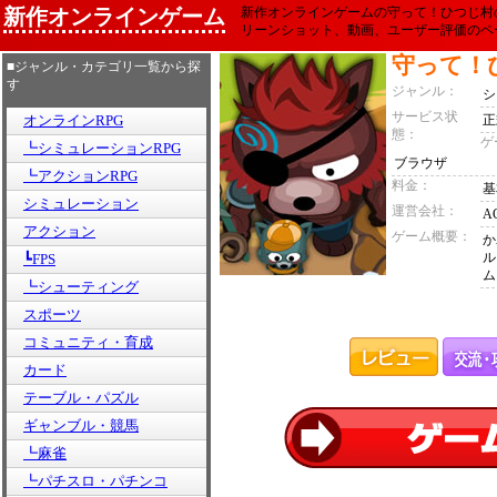
新作オンラインゲーム
新作オンラインゲームの守って！ひつじ村
リーンショット、動画、ユーザー評価のペ
守って！
■ジャンル・カテゴリ一覧から探
す
ジャンル：
シ
サービス状
オンラインRPG
正
態：
ゲ
┗シミュレーションRPG
ブラウザ
┗アクションRPG
料金：
基
シミュレーション
運営会社：
A
アクション
ゲーム概要：
か
ル
┗FPS
ム
┗シューティング
スポーツ
コミュニティ・育成
カード
テーブル・パズル
ギャンブル・競馬
┗麻雀
┗パチスロ・パチンコ