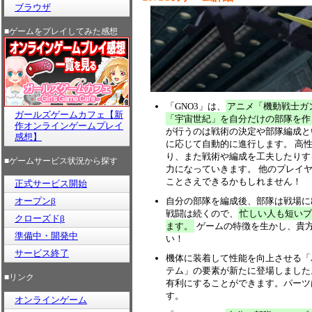
ブラウザ
■ゲームをプレイしてみた感想
「GNO3」は、
アニメ「機動戦士ガ
ガールズゲームカフェ【新
「宇宙世紀」を自分だけの部隊を作
作オンラインゲームプレイ
が行うのは戦術の決定や部隊編成と
感想】
に応じて自動的に進行します。 高
り、また戦術や編成を工夫したりす
■ゲームサービス状況から探す
力になっていきます。 他のプレイ
ことさえできるかもしれません！
正式サービス開始
オープンβ
自分の部隊を編成後、部隊は戦場に
戦闘は続くので、
忙しい人も短いプ
クローズドβ
ます。
ゲームの特徴を生かし、貴
準備中・開発中
い！
サービス終了
機体に装着して性能を向上させる「
テム」の要素が新たに登場しました
■リンク
有利にすることができます。パーツ
す。
オンラインゲーム