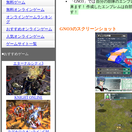
「GNO3」では
自分の部隊のエンブ
無料ゲーム
来ます！ 作成したエンブレムは自
無料オンラインゲーム
す！
オンラインゲームランキン
グ
GNO3のスクリーンショット
おすすめオンラインゲーム
人気オンラインゲーム
ゲームサイト一覧
■おすすめゲーム
エターナルシティ3
KNIGHT ONLINE
ラグナロクオンラインGM