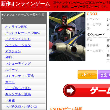
新作オンラインゲーム
新作オンラインゲームのGNO3のゲーム
ット、動画、ユーザー評価のページです。
GNO3
■ジャンル・カテゴリ一覧から探
す
ジャンル：
シ
サービス状
正
オンラインRPG
態：
ゲ
┗シミュレーションRPG
ダウンロード
┗アクションRPG
料金：
有
シミュレーション
運営会社：
株
ゲーム概要：
アクション
「
舞
┗FPS
ー
┗シューティング
スポーツ
コミュニティ・育成
カード
テーブル・パズル
ギャンブル・競馬
┗麻雀
┗パチスロ・パチンコ
GNO3のゲーム詳細