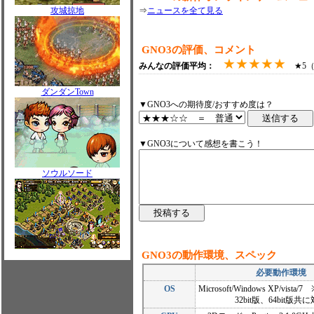
攻城掠地
⇒
ニュースを全て見る
GNO3の評価、コメント
★★★★★
みんなの評価平均：
★5（0
ダンダンTown
▼GNO3への期待度/おすすめ度は？
▼GNO3について感想を書こう！
ソウルソード
GNO3の動作環境、スペック
必要動作環境
OS
Microsoft/Windows XP/vista/
32bit版、64bit版共