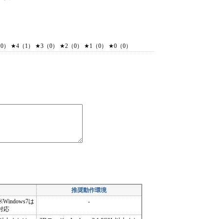
） ★4（1） ★3（0） ★2（0） ★1（0） ★0（0）
推奨動作環境
7 ※Windows7は
-
に対応