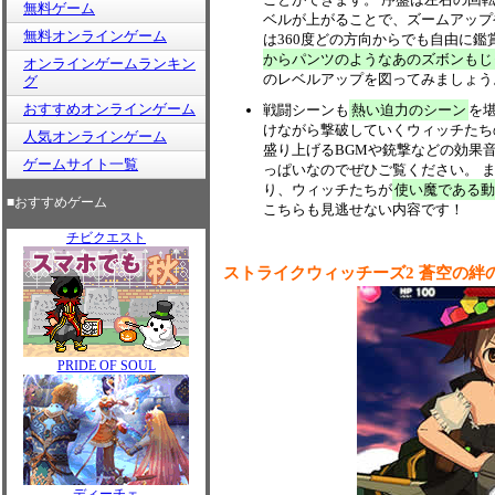
無料ゲーム
ベルが上がることで、ズームアップ
無料オンラインゲーム
は360度どの方向からでも自由に
からパンツのようなあのズボンもじ
オンラインゲームランキン
のレベルアップを図ってみましょう
グ
おすすめオンラインゲーム
戦闘シーンも
熱い迫力のシーン
を
けながら撃破していくウィッチたち
人気オンラインゲーム
盛り上げるBGMや銃撃などの効果
ゲームサイト一覧
っぱいなのでぜひご覧ください。 
り、ウィッチたちが
使い魔である動
■おすすめゲーム
こちらも見逃せない内容です！
チビクエスト
ストライクウィッチーズ2 蒼空の絆
PRIDE OF SOUL
ディーチェ