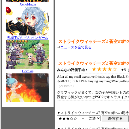
XenoMagia
天樹下のリベリオンガール
ストライクウィッチーズ2 蒼空の絆
⇒
ニュースを全て見る
ストライクウィッチーズ2 蒼空の絆
★★★★☆
みんなの評価平均：
★5（0
Cocoloa
After all my retail executive friends say that Bl
＆#8217；m NEVER buying anything!Went golfing
（2016/5/2）
グラフィックが良くて、女の子が可愛いもの
課金する気がないやつはPSO2でキャラメイ
▼ストライクウィッチーズ2 蒼空の絆への期待