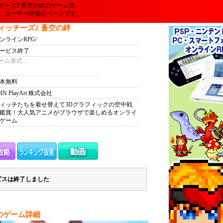
ーズ2 蒼空の絆のゲーム情
、ユーザー評価のページです。
ィッチーズ2 蒼空の絆
ンラインRPG/
ービス終了
ーム形式：
本無料
HN PlayArt 株式会社
ィッチたちを着せ替えて3Dグラフィックの空中戦
鑑賞！大人気アニメがブラウザで楽しめるオンライ
ゲーム
ビスは終了しました
のゲーム詳細