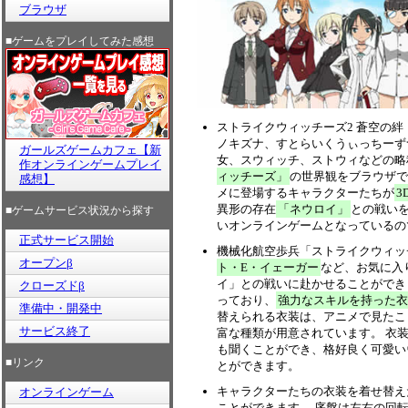
ブラウザ
■ゲームをプレイしてみた感想
ストライクウィッチーズ2 蒼空の絆
ノキズナ、すとらいくうぃっちーず
ガールズゲームカフェ【新
女、スウィッチ、ストウィなどの略
作オンラインゲームプレイ
ィッチーズ」
の世界観をブラウザで
感想】
メに登場するキャラクターたちが
3
異形の存在
「ネウロイ」
との戦い
■ゲームサービス状況から探す
いオンラインゲームとなっているの
正式サービス開始
機械化航空歩兵「ストライクウィッ
オープンβ
ト・E・イェーガー
など、お気に入
イ」との戦いに赴かせることができ
クローズドβ
っており、
強力なスキルを持った衣
準備中・開発中
替えられる衣装は、アニメで見たこ
サービス終了
富な種類が用意されています。 衣
も聞くことができ、格好良く可愛い
■リンク
とができます。
キャラクターたちの衣装を着せ替え
オンラインゲーム
ことができます。 序盤は左右の回