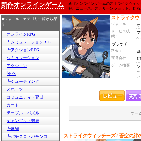
新作オンラインゲーム
新作オンラインゲームのストライクウィッチ
報、ニュース、スクリーンショット、動画
ストライクウ
■ジャンル・カテゴリ一覧から探
す
ジャンル：
オ
サービス状
サ
オンラインRPG
態：
ゲ
┗シミュレーションRPG
ブラウザ
┗アクションRPG
料金：
基
シミュレーション
運営会社：
N
ゲーム概要：
アクション
ウ
を
┗FPS
ン
┗シューティング
スポーツ
コミュニティ・育成
カード
テーブル・パズル
サー
ギャンブル・競馬
┗麻雀
ストライクウィッチーズ2 蒼空の絆
┗パチスロ・パチンコ