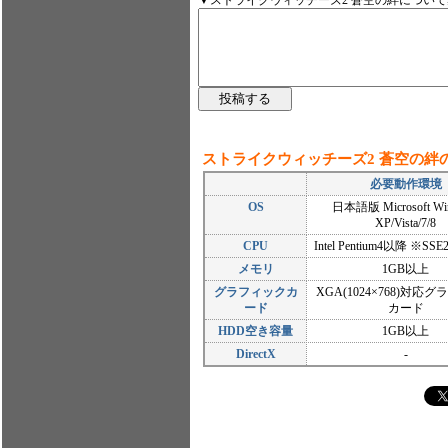
▼ストライクウィッチーズ2 蒼空の絆につい
ストライクウィッチーズ2 蒼空の絆
必要動作環境
OS
日本語版 Microsoft Wi
XP/Vista/7/8
CPU
Intel Pentium4以降 ※S
メモリ
1GB以上
グラフィックカ
XGA(1024×768)対応
ード
カード
HDD空き容量
1GB以上
DirectX
-