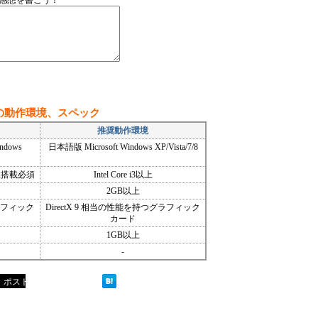
て感想を書こう！
の動作環境、スペック
推奨動作環境
ndows
日本語版 Microsoft Windows XP/Vista/7/8
SE2搭載必須
Intel Core i3以上
2GB以上
グラフィック
DirectX 9 相当の性能を持つグラフィック
カード
1GB以上
-