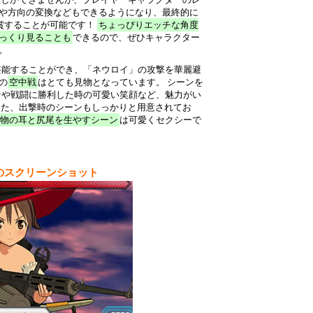
や方向の変換などもできるようになり、最終的に
鑑賞することが可能です！
ちょっぴりエッチな角度
っくり見ることも
できるので、ぜひキャラクター
。
堪能することができ、「ネウロイ」の攻撃を華麗避
の
空中戦
はとても見物となっています。 シーンを
音や戦闘に勝利した時の可愛い笑顔など、魅力がい
また、出撃時のシーンもしっかりと用意されてお
物の耳と尻尾を生やすシーン
は可愛くセクシーで
のスクリーンショット