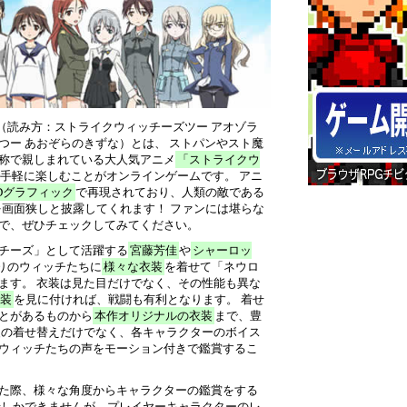
（読み方：ストライクウィッチーズツー アオゾラ
つー あおぞらのきずな）とは、 ストパンやスト魔
称で親しまれている大人気アニメ
「ストライクウ
手軽に楽しむことがオンラインゲームです。 アニ
Dグラフィック
で再現されており、人類の敵である
を画面狭しと披露してくれます！ ファンには堪らな
で、ぜひチェックしてみてください。
チーズ」として活躍する
宮藤芳佳
や
シャーロッ
りのウィッチたちに
様々な衣装
を着せて「ネウロ
ます。 衣装は見た目だけでなく、その性能も異な
装
を見に付ければ、戦闘も有利となります。 着せ
とがあるものから
本作オリジナルの衣装
まで、豊
装の着せ替えだけでなく、各キャラクターのボイス
ウィッチたちの声をモーション付きで鑑賞するこ
た際、様々な角度からキャラクターの鑑賞をする
転しかできませんが、プレイヤーキャラクターのレ