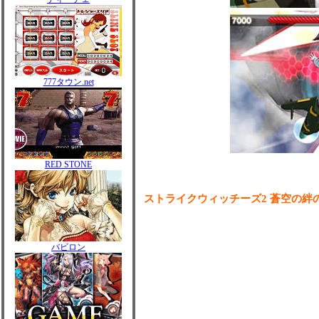
777タウン.net
RED STONE
ストライクウィッチーズ2 蒼空の絆
バビロン