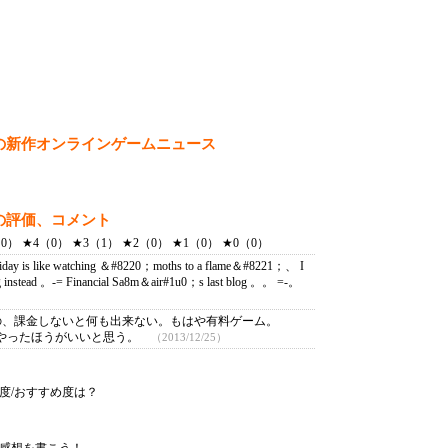
の新作オンラインゲームニュース
の評価、コメント
） ★4（0） ★3（1） ★2（0） ★1（0） ★0（0）
ack Friday is like watching ＆#8220；moths to a flame＆#8221；、 I
 instead 。-= Financial Sa8m＆air#1u0；s last blog 。。 =-。
の、課金しないと何も出来ない。もはや有料ゲーム。
クやったほうがいいと思う。
（2013/12/25）
度/おすすめ度は？