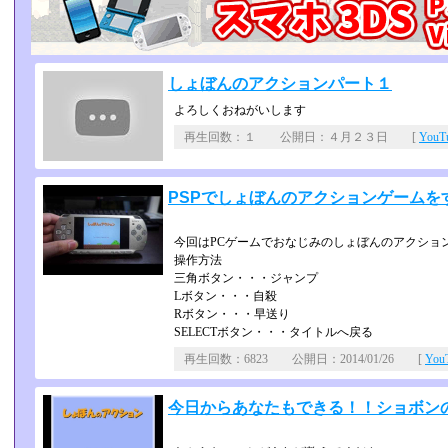
しょぼんのアクションパート１
よろしくおねがいします
再生回数：１ 公開日：４月２３日 [
You
PSPでしょぼんのアクションゲームをす
今回はPCゲームでおなじみのしょぼんのアクショ
操作方法
三角ボタン・・・ジャンプ
Lボタン・・・自殺
Rボタン・・・早送り
SELECTボタン・・・タイトルへ戻る
再生回数：6823 公開日：2014/01/26 [
Yo
今日からあなたもできる！！ショボン