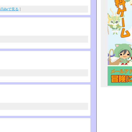
uTubeで見る
]