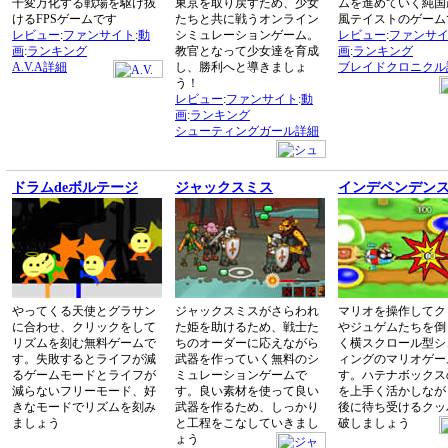
千変万化する戦場を駆け抜
東京を取り戻すため、少女
ムを進めていく純国
けるFPSゲームです
たちと共に戦うオンライン
風テイストのゲーム
レビュー
:
ファンサイト
:
動
シミュレーションゲーム。
レビュー
:
ファンサ
画
:
ランキング
教官となって少女達を育成
画
:
ランキング
A.V.A詳細
し、勝利へと導きましょ
ブレイドクロニクル
う！
レビュー
:
ファンサイト
:
動
画
:
ランキング
シューティングガール詳細
ドラムdeボルテージ
ジャックスミス
インデペンデン
やってくる天使とグラサン
ジャックスミスがさらわれ
マリオを操作してク
に合わせ、クリックをして
た姫を助けるため、戦士た
やジュゲムたちを倒
リズムを刻む無料ゲームで
ちのオーダーに応えながら
く横スクロール型シ
す。失敗するとライフが減
武器を作っていく無料のシ
ィングのマリオゲー
るゲームモードとライフが
ミュレーションゲームで
す。ハテナボックス
減らないフリーモード、好
す。良い素材を使って良い
を上手く活かしなが
きなモードでリズムを刻み
武器を作るため、しっかり
後に待ち受けるクッ
ましょう
と工程をこなしていきまし
破しましょう
ょう