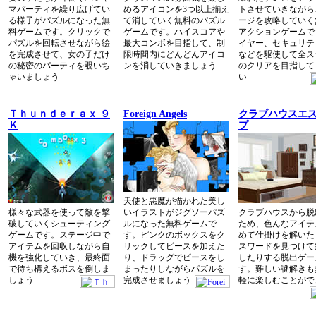
マパーティを繰り広げてい
めるアイコンを3つ以上揃え
トさせていきながら
る様子がパズルになった無
て消していく無料のパズル
ージを攻略していく
料ゲームです。クリックで
ゲームです。ハイスコアや
アクションゲームで
パズルを回転させながら絵
最大コンボを目指して、制
イヤー、セキュリテ
を完成させて、女の子だけ
限時間内にどんどんアイコ
などを駆使して全ス
の秘密のパーティを覗いち
ンを消していきましょう
のクリアを目指して
ゃいましょう
い
Ｔｈｕｎｄｅｒａｘ ９
Foreign Angels
クラブハウスエ
Ｋ
プ
天使と悪魔が描かれた美し
様々な武器を使って敵を撃
いイラストがジグソーパズ
クラブハウスから脱
破していくシューティング
ルになった無料ゲームで
ため、色んなアイテ
ゲームです。ステージ中で
す。ピンクのボックスをク
めて仕掛けを解いた
アイテムを回収しながら自
リックしてピースを加えた
スワードを見つけて
機を強化していき、最終面
り、ドラッグでピースをし
したりする脱出ゲー
で待ち構えるボスを倒しま
まったりしながらパズルを
す。難しい謎解きも
しょう
完成させましょう
軽に楽しむことがで