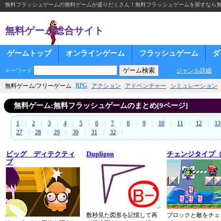
無料フラッシュゲームの無料ゲームが盛りだくさん！無料フラッシュゲームを探すなら
無料ゲーム総合サイト
ゲームトップ
オンラインゲーム
フラッシュゲーム
ダ
ジャンル詳細
キーワード
RPG
無料ゲーム/フリーゲーム
アクション
アドベンチャー
シミュレーション
無料ゲーム:無料フラッシュゲームのまとめ[9ページ]
1
|
2
|
3
|
4
|
5
|
6
|
7
|
8
|
9
|
10
|
11
|
12
|
13
27
|
28
|
29
|
30
|
31
|
32
|
ピッグ ディテクティ
Dupligon
チェンジタイプ
ブ
数秒見た図形を記憶して再
ブロックと敵をチェ