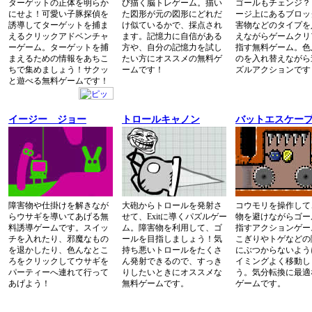
ターゲットの正体を明らか
び描く脳トレゲーム。描い
ゴールもチェンジ？
にせよ！可愛い子豚探偵を
た図形が元の図形にどれだ
ージ上にあるブロッ
誘導してターゲットを捕ま
け似ているかで、採点され
害物などのタイプを
えるクリックアドベンチャ
ます。記憶力に自信がある
えながらゲームクリ
ーゲーム。ターゲットを捕
方や、自分の記憶力を試し
指す無料ゲーム。色
まえるための情報をあちこ
たい方にオススメの無料ゲ
のを入れ替えながら
ちで集めましょう！サクッ
ームです！
ズルアクションです
と遊べる無料ゲームです！
イージー ジョー
トロールキャノン
バットエスケー
障害物や仕掛けを解きなが
大砲からトロールを発射さ
コウモリを操作して
らウサギを導いてあげる無
せて、Exitに導くパズルゲー
物を避けながらゴー
料誘導ゲームです。スイッ
ム。障害物を利用して、ゴ
指すアクションゲー
チを入れたり、邪魔なもの
ールを目指しましょう！気
こぎりやトゲなどの
を退かしたり、色んなとこ
持ち悪いトロールをたくさ
にぶつからないよう
ろをクリックしてウサギを
ん発射できるので、すっき
イミングよく移動し
パーティーへ連れて行って
りしたいときにオススメな
う。気分転換に最適
あげよう！
無料ゲームです。
ゲームです。