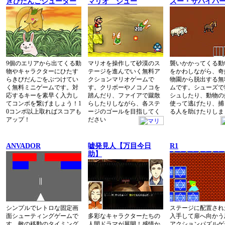
きびだんごシューター
マリオ ジュー
ズー・サバイバ
9個のエリアから出てくる動
マリオを操作して砂漠のス
襲いかかってくる動
物やキャラクターにひたす
テージを進んでいく無料ア
をかわしながら、奇
らきびだんごをぶつけてい
クションマリオゲームで
物園から脱出する無
く無料ミニゲームです。対
す。クリボーやノコノコを
ムです。シューズで
応するキーを素早く入力し
踏んだり、ファイアで蹴散
シュしたり、動物の
てコンボを繋げましょう！1
らしたりしながら、各ステ
使って逃げたり、捕
0コンボ以上取ればスコアも
ージのゴールを目指してく
る人を助けたりしま
アップ！
ださい
ANVADOR
嘘発見人【万目今日
R1
助】
シンプルでレトロな固定画
ステージに配置され
面シューティングゲームで
多彩なキャラクターたちの
入手して扉へ向かう
す。敵の移動のタイミング
人間ドラマが展開！感情か
アクションパズルゲ