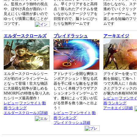
ム。監視カメラ独特の視点
ム。早くクリアすると高得
活かしながら、ステ
や、ぼやけ具合が面白い！
点！限られたアイテムを使
進めていくクリック
見えにくい場所が多いので
いながらステージクリアを
ンチャーゲーム。サ
ゆっくり慎重に進むことが
目指すので、脳トレにぴっ
楽しめる短編のフリ
コツです。
たりな無料ゲームです
ムです
エルダースクロールズ
ブレイドラッシュ
アーキエイジ
エルダースクロールシリー
アドレナリン全開な爽快コ
グライダーを使って
ズが初のオンラインゲーム
ンボアクション！聖なる武
船を操縦して海へ！
となって登場！壮大な物語
器を手に様々な敵をなぎ倒
つで大商人に！自由
に大規模な戦争が楽しめる
していく本格ブラウザアク
さとグラフィックの
MMORPGの特徴を取り入れ
ションオンラインゲームで
が魅力の本格MMOR
たシリーズ最高傑作！
す。魔剣によって災いが広
レビュー
:
ファンサ
レビュー
:
ファンサイト
:
動
がる世界を救う旅へと出よ
画
:
ランキング
画
:
ランキング
う！
アーキエイジ詳細
エルダースクロールズ詳細
レビュー
:
ファンサイト
:
動
画
:
ランキング
ブレイドラッシュ詳細