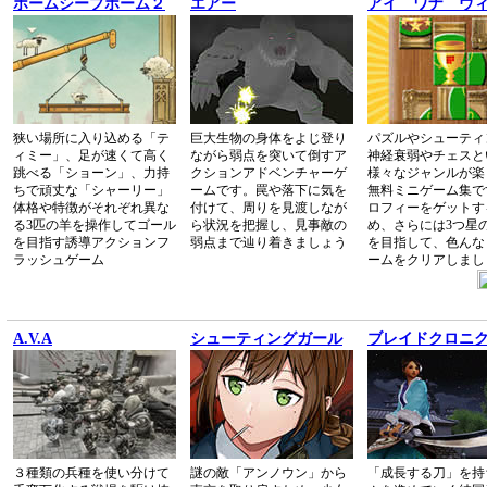
ホームシープホーム２
エアー
アイ ワナ ウ
狭い場所に入り込める「テ
巨大生物の身体をよじ登り
パズルやシューティ
ィミー」、足が速くて高く
ながら弱点を突いて倒すア
神経衰弱やチェスと
跳べる「ショーン」、力持
クションアドベンチャーゲ
様々なジャンルが楽
ちで頑丈な「シャーリー」
ームです。罠や落下に気を
無料ミニゲーム集で
体格や特徴がそれぞれ異な
付けて、周りを見渡しなが
ロフィーをゲットす
る3匹の羊を操作してゴール
ら状況を把握し、見事敵の
め、さらには3つ星
を目指す誘導アクションフ
弱点まで辿り着きましょう
を目指して、色んな
ラッシュゲーム
ームをクリアしまし
A.V.A
シューティングガール
ブレイドクロニ
３種類の兵種を使い分けて
謎の敵「アンノウン」から
「成長する刀」を持