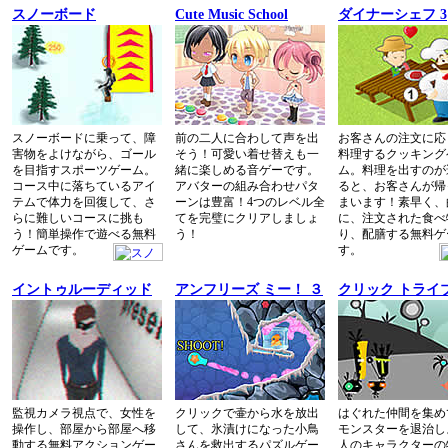
スノーボード
Cute Music School
ダイナーシェフ 3
スノーボードに乗って、障
前の二人に合わして声を出
お客さんの注文に応
害物をよけながら、ゴール
そう！可愛い着せ替えも一
料理するクッキング
を目指すスポーツゲーム。
緒に楽しめる音ゲーです。
ム。料理を出すのが
コース中に落ちているアイ
アバターの組み合わせパタ
ると、お客さんが帰
テムで体力を回復して、さ
ーンは豊富！4つのレベル全
まいます！素早く、
らに難しいコースに挑も
てを完璧にクリアしましょ
に、注文された食べ
う！簡単操作で遊べる無料
う！
り、配膳する無料ゲ
ゲームです。
す。
イントゥルーディッド
アンフリーズ ミー！ ３
クリック トライ
監視カメラ視点で、女性を
クリックで壷から水を放出
はぐれた仲間を集め
操作し、部屋から部屋へ移
して、氷漬けになった小鳥
モンスターを退治し
動する無料アクションゲー
さんを救出するパズルゲー
人のキャラクターの