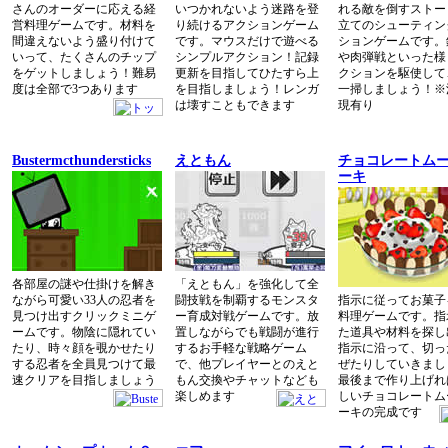
さんのオーダーに応える経
いつかれないよう迷路を登
れる敵を倒すストー
営料理ゲームです。材料を
り続けるアクションゲーム
立てのシューティン
間違えないよう盛り付けて
です。マウスだけで遊べる
ションゲームです。
いって、たくさんのチップ
シンプルアクション！記録
や肉弾戦といった様
をゲットしましょう！難易
更新を目指してひたすら上
クションを駆使して
度は全部で3つあります
を目指しましょう！レンガ
一掃しましょう！※
は壊すこともできます
現有り
Bustermcthundersticks
えともん
チョコレートム
ーキ
各部屋の謎や仕掛けを解き
「えともん」を強化して全
ながら可愛い33人の忍者を
闘技戦を制覇するモンスタ
指示に従ってお菓子
見つけ出すクリックミニゲ
ー育成対戦ゲームです。放
料理ゲームです。指
ームです。物陰に隠れてい
置しながらでも戦闘が進行
た道具や材料を探し
たり、時々顔を覗かせたり
するお手軽な戦略ゲーム
指示に沿って、切っ
する忍者を全員見つけて最
で、他プレイヤーとのえと
ぜたりしていきまし
速クリアを目指しましょう
もん交換やチャットなども
最後まで作り上げれ
楽しめます
しいチョコレートム
ーキの完成です