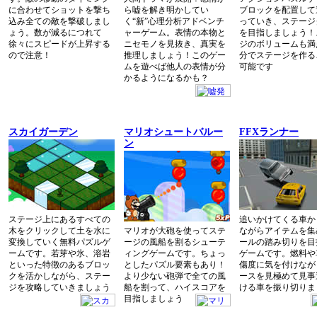
に合わせてショットを撃ち
ら嘘を解き明かしてい
ブロックを配置して
込み全ての敵を撃破しまし
く“新”心理分析アドベンチ
っていき、ステージ
ょう。数が減るにつれて
ャーゲーム。表情の本物と
を目指しましょう！
徐々にスピードが上昇する
ニセモノを見抜き、真実を
ジのボリュームも満
ので注意！
推理しましょう！このゲー
分でステージを作る
ムを遊べば他人の表情が分
可能です
かるようになるかも？
スカイガーデン
マリオシュートバルー
FFXランナー
ン
ステージ上にあるすべての
追いかけてくる車か
木をクリックして土を水に
マリオが大砲を使ってステ
ながらアイテムを集
変換していく無料パズルゲ
ージの風船を割るシューテ
ールの踏み切りを目
ームです。若芽や氷、溶岩
ィングゲームです。ちょっ
ゲームです。燃料や
といった特徴のあるブロッ
としたパズル要素もあり！
傷度に気を付けなが
クを活かしながら、ステー
より少ない砲弾で全ての風
ースを見極めて見事
ジを攻略していきましょう
船を割って、ハイスコアを
ける車を振り切りま
目指しましょう