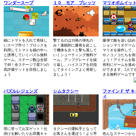
ワンダースープ
１０ モア ブレッツ
マリオボムイッ
鍋にトマトを入れて美味し
撃てるのは10発の弾丸の
爆弾で敵を追い詰め
いスープ作り！ブロックを
み！連鎖的に爆発を起こし
ションマリオゲーム
利用してトマトを鍋の中へ
て機体を次々と撃ち落して
マリオを操作して、
と誘導していくパズル無料
いくシューティング無料ゲ
やノコノコたちを倒
ゲーム。ステージ数は全部
ーム。アップグレードを繰
ょう！アイテムを取
で40！全ステージで星3つの
り返し、ハイスコアを目指
有利にゲームを進め
高評価ゲットを目指しまし
してタイミングよく発射し
ができます。2人で
ょう
ましょう！
きる無料ゲームです
パズルレジェンズ
シムタクシー
ファインド ザ 
ィ
塔に登ってお宝ゲット！仕
タクシーの運転手となって
掛けを解いたりお邪魔キャ
お客さんを運ぼう！より早
色んなステージから