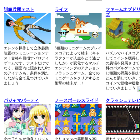
訓練兵団テスト
ライフ
ファームオブド
ズ
エレンを操作して立体起動
5種類のミニゲームのプレイ
装置のシミュレーションテ
スコアによって結末（キャ
パズルでハイスコア
スト合格を目指すパロディ
ラクターが人生をどう過ご
してコインを獲得し
ゲームです。テストだけで
したか）が変化するマルチ
の農場を発展させて
なく、画面内に隠された6つ
エンディングのアクション
料のパズルゲームで
のアイテムも、条件を満た
フラッシュゲーム。全ての
じ種類の野菜を揃え
しながら全て見つけていき
ミニゲームをクリアすると
どんと消していき、
ましょう
衝撃の結末が…！
コインで動物や建物
していきましょう
パジャマパーティ
ノースポールスライド
クラッシュテレ
女の子たちが仲良くパジャ
クリスマスの雰囲気を楽し
壊れたテレビをアッ