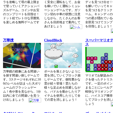
ラを攻略して塔の最上階ま
く安全に運転をして、お金
ディを見つけ出せ！
で登っていくアクションパ
を稼いでいく運転シミュレ
を解いていってキャ
ズルゲーム。コインやお宝
ーションゲームです。ガソ
を見つけるクリック
のコンプリートを目指せ！
リン切れや車の状態に注意
ーム。キャンディの
ドット絵でレトロな雰囲気
しながら、たくさんのお客
つの星が隠れている
を楽しめる無料ゲームです
さんを目的地まで案内して
全部見つけてコンプ
あげましょう
を目指しましょう！
万華捜
CloudBlock
スーパーマリオ
ス
万華鏡の鏡像にある間違い
ボールを落とさないように
を探す間違い探しゲームで
雲を消していくブロック崩
マリオでお馴染みの
す。3ステージそれぞれに10
しゲームです。個性豊かな
クを使ったテトリス
0のレベルが詰まった大ボリ
雲が続々登場！雲たちの
です。一定のポイン
ュームのフラッシュゲー
様々な足止めを回避しなが
まるごとにレベルア
ム！色や形を見ながら、1分
ら、パドルを動かしたりア
軽快なマリオソング
以内に全ての間違いを見つ
イテムを使用したりして全
に、ハイスコア獲得
け出しましょう
ての雲を消しましょう！
してブロックを消し
しょう