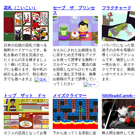
花札（こいこい）
セーブ ザ プリンセ
フラクチャード
ス
日本の伝統の花札で遊べる
バラバラになった世
無料カードゲームです。各
カエルにされたお姫様を元
迷子の少年を母親の
札を集めて役を完成させ、
に戻すため王子様をアイテ
導くパズルアクショ
たくさんの文を稼ぎましょ
ムを使って誘導する無料パ
ムです。物悲しいス
う！稼いだ文は、ランキン
ズルゲームです。魔法の薬
ー性があり、全ステ
グにも載ります。役や札の
を回収しながらひたすら真
クリアすると、難易
紹介もあるので、初心者の
っ直ぐ進む王子様を、無事
いボーナスステージ
方でも遊べますよ
お姫様の下まで誘導してい
ます。
ってください
トップ ザット ドゥ
メイズクライマー
SiftHeadsCartels
カフェの店員となってお客
下から迫ってくる溶岩に追
棒人間を操作して次