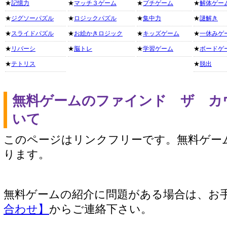
★
記憶力
★
マッチ３ゲーム
★
プチゲーム
★
解体ゲー
★
ジグソーパズル
★
ロジックパズル
★
集中力
★
謎解き
★
スライドパズル
★
お絵かきロジック
★
キッズゲーム
★
一休みゲ
★
リバーシ
★
脳トレ
★
学習ゲーム
★
ボードゲ
★
テトリス
★
脱出
無料ゲームのファインド ザ カ
いて
このページはリンクフリーです。無料ゲー
ります。
無料ゲームの紹介に問題がある場合は、お
合わせ】
からご連絡下さい。