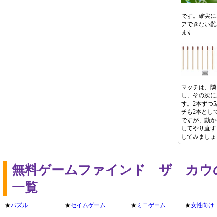
です。確実に
アできない難
ます
マッチは、隣
し、その次に
す。2本ずつ
チも2本とし
ですが、動かせ
してやり直す
してみましょ
無料ゲームファインド ザ カウ
一覧
★
パズル
★
セイムゲーム
★
ミニゲーム
★
女性向け