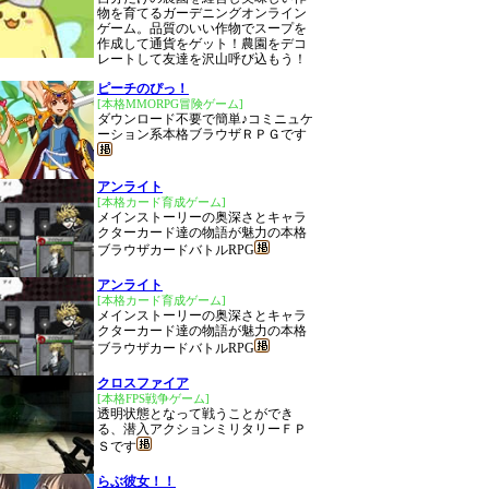
物を育てるガーデニングオンライン
ゲーム。品質のいい作物でスープを
作成して通貨をゲット！農園をデコ
レートして友達を沢山呼び込もう！
ピーチのぴっ！
[本格MMORPG冒険ゲーム]
ダウンロード不要で簡単♪コミニュケ
ーション系本格ブラウザＲＰＧです
アンライト
[本格カード育成ゲーム]
メインストーリーの奥深さとキャラ
クターカード達の物語が魅力の本格
ブラウザカードバトルRPG
アンライト
[本格カード育成ゲーム]
メインストーリーの奥深さとキャラ
クターカード達の物語が魅力の本格
ブラウザカードバトルRPG
クロスファイア
[本格FPS戦争ゲーム]
透明状態となって戦うことができ
る、潜入アクションミリタリーＦＰ
Ｓです
らぶ彼女！！