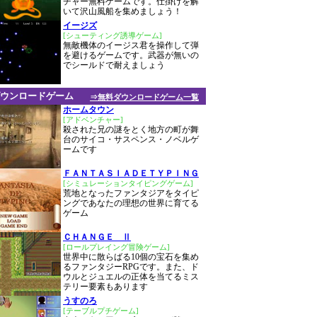
チャー無料ゲームです。仕掛けを解
いて沢山風船を集めましょう！
イージズ
[シューティング誘導ゲーム]
無敵機体のイージス君を操作して弾
を避けるゲームです。武器が無いの
でシールドで耐えましょう
ウンロードゲーム
⇒無料ダウンロードゲーム一覧
ホームタウン
[アドベンチャー]
殺された兄の謎をとく地方の町が舞
台のサイコ・サスペンス・ノベルゲ
ームです
ＦＡＮＴＡＳＩＡＤＥＴＹＰＩＮＧ
[シミュレーションタイピングゲーム]
荒地となったファンタジアをタイピ
ングであなたの理想の世界に育てる
ゲーム
ＣＨＡＮＧＥ Ⅱ
[ロールプレイング冒険ゲーム]
世界中に散らばる10個の宝石を集め
るファンタジーRPGです。また、ド
ウルとジュエルの正体を当てるミス
テリー要素もあります
うすのろ
[テーブルプチゲーム]