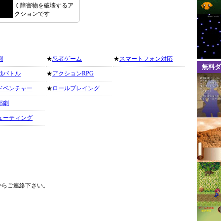
く障害物を破壊するア
クションです
闘
★
忍者ゲーム
★
スマートフォン対応
無料ダ
戦バトル
★
アクションRPG
ドベンチャー
★
ロールプレイング
部劇
ューティング
からご連絡下さい。