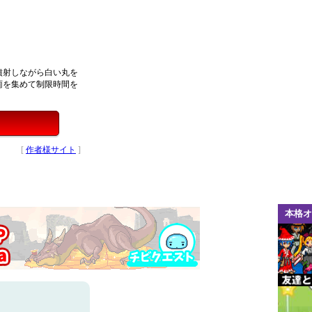
噴射しながら白い丸を
雨を集めて制限時間を
[
作者様サイト
]
本格オ