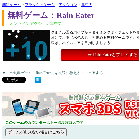
無料ゲーム
>
フラッシュゲーム
>
アクション
>
集中力
無料ゲーム：Rain Eater
[ オンラインアクション集中力 ]
クルクル回るパイプからタイミングよくジェットを
避けて、雨（水色の丸）を集める無料ゲームです。
稼ぎ、ハイスコアを目指しましょう
⇒ Rain Eaterをプレイする
▼この無料ゲーム「Rain Eater」を友達に教える・シェアする
このゲームのカウンターはトータル6892人です