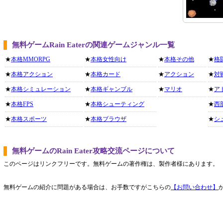
無料ゲームRain Eaterの関連ゲームジャンル一覧
★
本格MMORPG
★
本格女性向け
★
本格その他
★
格
★
本格アクション
★
本格カード
★
アクション
★
対
★
本格シミュレーション
★
本格ギャンブル
★
マリオ
★
ア
★
本格FPS
★
本格シューティング
★
西
★
本格スポーツ
★
本格ブラウザ
★
シ
無料ゲームのRain Eater攻略交流ページについて
このページはリンクフリーです。無料ゲームの著作権は、製作者様にあります。
無料ゲームの紹介に問題がある場合は、お手数ですがこちらの
【お問い合わせ】