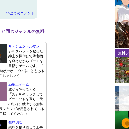
>>全てのコメント
aterと同じジャンルの無料
ザ・ジェントルマン
シルクハットを被った
無料フ
紳士を操作して障害物
を避けながらゴールを
目指すゲームです。ゴ
鍵が掛かっていることもある
手しましょう
ぬ献上ゲーム
空から降ってくる
「ぬ」をキャッチして
ピラミッドを登り、天
の助様に献上する無料
ランキングが用意されている
目指してください！
鉄球UFO
鉄球を振り回して上手