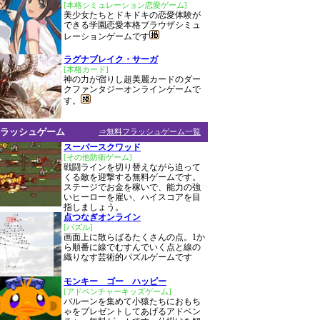
[本格シミュレーション恋愛ゲーム]
美少女たちとドキドキの恋愛体験が
できる学園恋愛本格ブラウザシミュ
レーションゲームです
ラグナブレイク・サーガ
[本格カード]
神の力が宿りし超美麗カードのダー
クファンタジーオンラインゲームで
す。
ラッシュゲーム
⇒無料フラッシュゲーム一覧
スーパースクワッド
[その他防衛ゲーム]
戦闘ラインを切り替えながら迫って
くる敵を迎撃する無料ゲームです。
ステージでお金を稼いで、能力の強
いヒーローを雇い、ハイスコアを目
指しましょう。
点つなぎオンライン
[パズル]
画面上に散らばるたくさんの点。1か
ら順番に線でむすんでいく点と線の
織りなす芸術的パズルゲームです
モンキー ゴー ハッピー
[アドベンチャーキッズゲーム]
バルーンを集めて小猿たちにおもち
ゃをプレゼントしてあげるアドベン