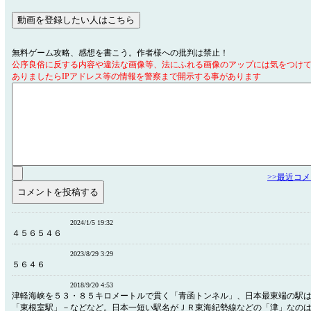
無料ゲーム攻略、感想を書こう。作者様への批判は禁止！
公序良俗に反する内容や違法な画像等、法にふれる画像のアップには気をつけ
ありましたらIPアドレス等の情報を警察まで開示する事があります
>>最近コ
2024/1/5 19:32
４５６５４６
2023/8/29 3:29
５６４６
2018/9/20 4:53
津軽海峡を５３・８５キロメートルで貫く「青函トンネル」、日本最東端の駅
「東根室駅」－などなど。日本一短い駅名がＪＲ東海紀勢線などの「津」なの