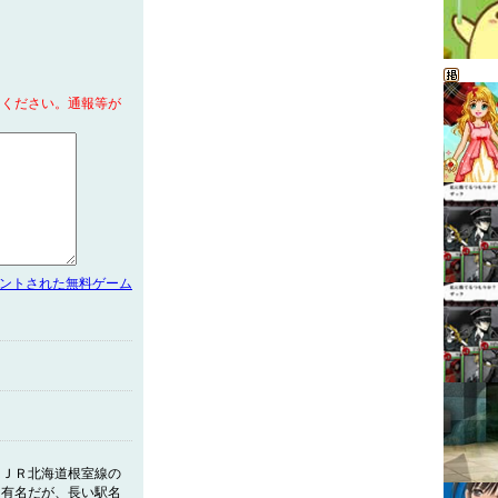
てください。通報等が
メントされた無料ゲーム
はＪＲ北海道根室線の
は有名だが、長い駅名