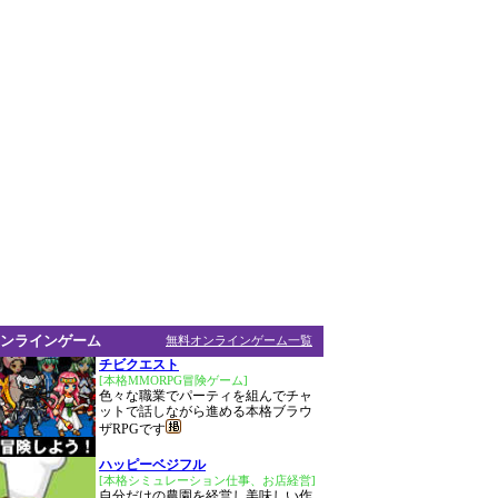
ンラインゲーム
無料オンラインゲーム一覧
チビクエスト
[本格MMORPG冒険ゲーム]
色々な職業でパーティを組んでチャ
ットで話しながら進める本格ブラウ
ザRPGです
ハッピーベジフル
[本格シミュレーション仕事、お店経営]
自分だけの農園を経営し美味しい作