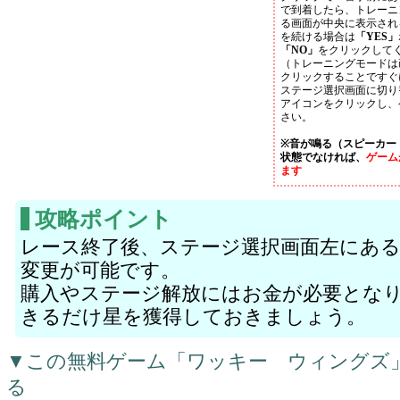
で到着したら、トレーニ
る画面が中央に表示され
を続ける場合は
「YES」
「NO」
をクリックして
（トレーニングモードは
クリックすることですぐ
ステージ選択画面に切り
アイコンをクリックし、
さい。
※音が鳴る（スピーカー
状態でなければ、
ゲーム
ます
攻略ポイント
レース終了後、ステージ選択画面左にある
変更が可能です。
購入やステージ解放にはお金が必要とな
きるだけ星を獲得しておきましょう。
▼この無料ゲーム「ワッキー ウィングズ
る