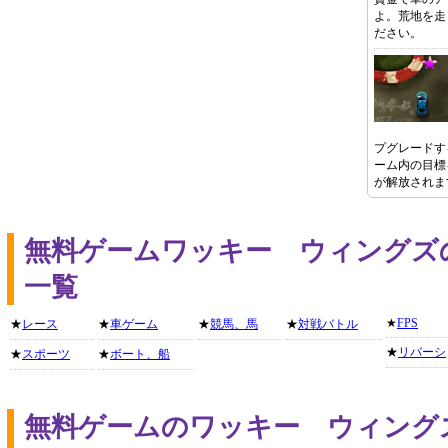
よ。荒地を走
ださい。
プグレードす
ーム内の目標
が解放されま
無料ゲームワッキー ウィングズ
一覧
★
FPS
★
レース
★
車ゲーム
★
競馬、馬
★
対戦バトル
★
リバーシ
★
スポーツ
★
ボート、船
無料ゲームのワッキー ウィング