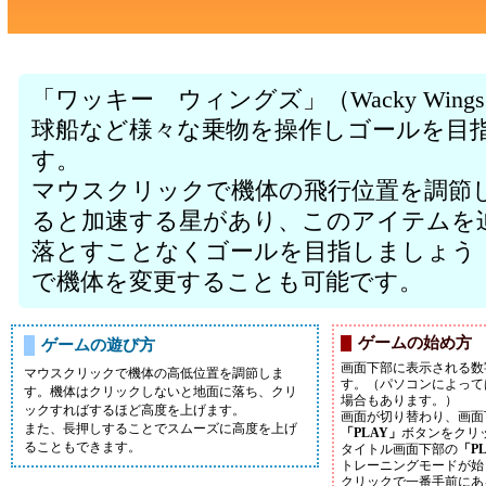
「ワッキー ウィングズ」（Wacky Wi
球船など様々な乗物を操作しゴールを目
す。
マウスクリックで機体の飛行位置を調節
ると加速する星があり、このアイテムを
落とすことなくゴールを目指しましょう
で機体を変更することも可能です。
ゲームの始め方
ゲームの遊び方
画面下部に表示される数
マウスクリックで機体の高低位置を調節しま
す。（パソコンによって
す。機体はクリックしないと地面に落ち、クリ
場合もあります。）
ックすればするほど高度を上げます。
画面が切り替わり、画面
また、長押しすることでスムーズに高度を上げ
「PLAY」
ボタンをクリ
ることもできます。
タイトル画面下部の
「P
トレーニングモードが始
クリックで一番手前にあ