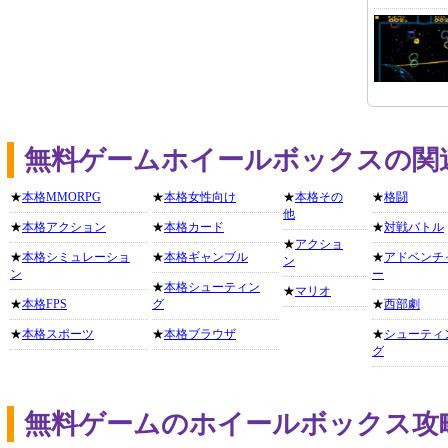
無料ゲームホイールボックスの関
★
本格MMORPG
★
本格女性向け
★
本格その
★
格闘
他
★
本格アクション
★
本格カード
★
対戦バトル
★
アクショ
★
本格シミュレーショ
★
本格ギャンブル
★
アドベンチ
ン
ン
ー
★
本格シューティン
★
マリオ
★
本格FPS
グ
★
西部劇
★
本格スポーツ
★
本格ブラウザ
★
シューティ
グ
無料ゲームのホイールボックス攻