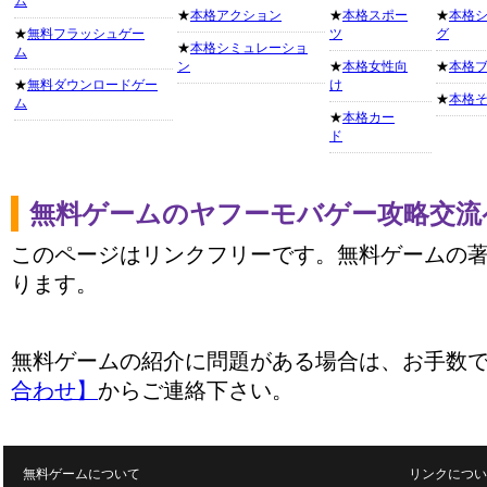
ム
★
本格アクション
★
本格スポー
★
本格
★
無料フラッシュゲー
ツ
グ
★
本格シミュレーショ
ム
ン
★
本格女性向
★
本格
★
無料ダウンロードゲー
け
★
本格
ム
★
本格カー
ド
無料ゲームのヤフーモバゲー攻略交流
このページはリンクフリーです。無料ゲームの
ります。
無料ゲームの紹介に問題がある場合は、お手数
合わせ】
からご連絡下さい。
無料ゲームについて
リンクについ