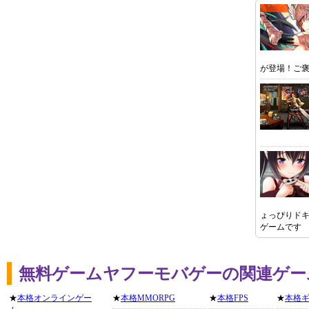
が登場！ご褒
ょっぴりド
ゲームです
無料ゲームヤフーモバゲーの関連ゲー
★
本格オンラインゲー
★
本格MMORPG
★
本格FPS
★
本格