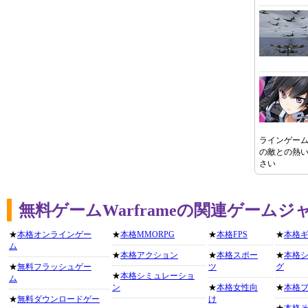
ラインゲー
の敵との熱
さい
無料ゲームWarframeの関連ゲームジ
★
本格オンラインゲー
★
本格MMORPG
★
本格FPS
★
本格
ム
★
本格アクション
★
本格スポー
★
本格
★
無料フラッシュゲー
ツ
グ
★
本格シミュレーショ
ム
ン
★
本格女性向
★
本格
★
無料ダウンロードゲー
け