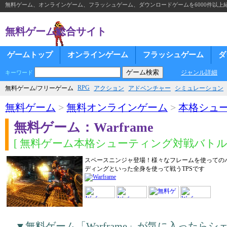
無料ゲーム、オンラインゲーム、フラッシュゲーム、ダウンロードゲームを6000件以上
無料ゲーム総合サイト
ゲームトップ
オンラインゲーム
フラッシュゲーム
ダ
ジャンル詳細
キーワード
RPG
無料ゲーム/フリーゲーム
アクション
アドベンチャー
シミュレーション
無料ゲーム
>
無料オンラインゲーム
>
本格シュ
無料ゲーム：Warframe
[ 無料ゲーム本格シューティング対戦バトル 
スペースニンジャ登場！様々なフレームを使っての
ディングといった全身を使って戦うTPSです
▼無料ゲーム「Warframe」が気に入ったら