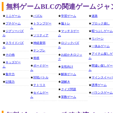
無料ゲームBLCの関連ゲームジャ
★
ミニゲーム
★
パズル
★
学習ゲーム
★
迷路
★
プチゲーム
★
トランプゲー
★
脳トレ
★
ブロック崩し
ム
★
ジグソーパズ
★
マッチ３ゲー
★
暇つぶしゲーム
ル
★
ソリティア
ム
★
リバーシ
★
スライドパズ
★
神経衰弱
★
ロジックパズ
★
一休みゲーム
ル
ル
★
ナンプレ
★
アイテム探しゲ
★
その他
★
お絵かきロジッ
★
将棋
ム
ク
★
キッズゲー
★
ボードゲー
★
間違い探しゲー
ム
★
女性向け
ム
ム
★
集中力
★
解体ゲーム
★
対戦バトル
★
マインスイーパ
★
記憶力
★
謎解き
★
テトリス
★
誘導ゲーム
★
クイズ問題
★
セイムゲー
★
バランスゲーム
ム
★
算数ゲーム