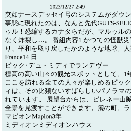
2023/12/27 2:49
突如ナースデッセイ号のシステムがダウ
事態に現れたのは、なんと先代GUTS-SEL
ゥル！恐縮するカナタらだが、マルゥルの
なく炸裂し…。 番組内容1 かつての怪獣
り、平和を取り戻したかのような地球。人類の
France14 日
ピック･デュ・ミディでランデヴー
標高の高い山々の観光スポットとして、1
ここを訪れる全ての人々が楽しめるピック
ィは、その比類ないすばらしいパノラマ
れています。 展望台からは、ピレネー山脈Pyr
全景を見渡すことができます。麓の町、ラ .
マピオンMapion3年
ミディオンミディオンハウス