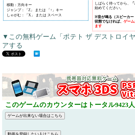
しばらく待ってから、
「
移動：方向キー
始めてください。
ジャンプ：「Z」 または 「↑」キー
しゃがむ：「X」 または スペース
※音が鳴る（スピーカー
状態でなければ、
ゲーム
ます
▼この無料ゲーム「ポテト ザ デストロイ
アする
このゲームのカウンターはトータル9423