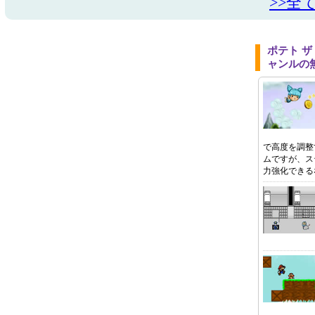
>>全
ポテト 
ャンルの
で高度を調整する
ムですが、ス
力強化できる