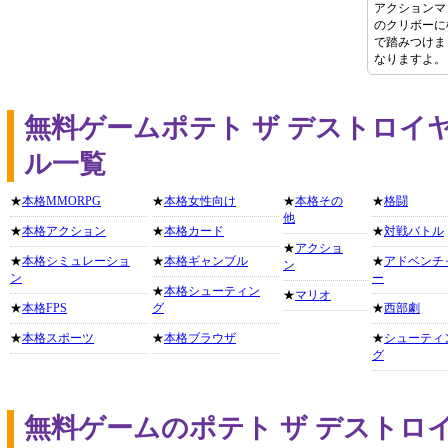
アクションマ
のクリボーに
で踏みつけま
なりますよ。
無料ゲームポテト ザ デストロイ
ル一覧
★
本格MMORPG
★
本格女性向け
★
本格その
★
格闘
他
★
本格アクション
★
本格カード
★
対戦バトル
★
アクショ
★
本格シミュレーショ
★
本格ギャンブル
★
アドベンチ
ン
ン
ー
★
本格シューティン
★
マリオ
★
本格FPS
グ
★
西部劇
★
本格スポーツ
★
本格ブラウザ
★
シューティ
グ
無料ゲームのポテト ザ デストロ