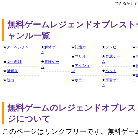
できるか！？
無料ゲームレジェンドオブレスト
ャンル一覧
★
アドベンチャ
★
解体ゲー
★
記憶力
★
ゾンビ
★
ー
ム
★
マリオ
★
育成ゲー
★
★
女性向け
★
冒険ゲー
ム
★
アクショ
★
ム
★
謎解き
ン
★
ペット
★
★
脱出
★
ホラー
★
宇宙ゲー
ー
ム
無料ゲームのレジェンドオブレス
ジについて
このページはリンクフリーです。無料ゲー