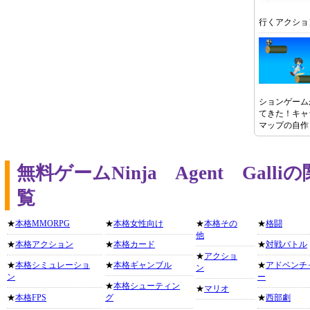
行くアクショ
ションゲーム
てきた！キャ
マップの自作
無料ゲームNinja Agent Gal
覧
★
本格MMORPG
★
本格女性向け
★
本格その
★
格闘
他
★
本格アクション
★
本格カード
★
対戦バトル
★
アクショ
★
本格シミュレーショ
★
本格ギャンブル
★
アドベンチ
ン
ン
ー
★
本格シューティン
★
マリオ
★
本格FPS
グ
★
西部劇