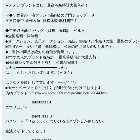
★オメガ ブランドコピー最高等級時計大量入荷！
▽◆▽世界の一流ブランド品N級の専門ショップ ★
注文特恵中-新作入荷!-価格比較.送料無料！
◆主要取扱商品 バッグ、財布、腕時計、ベルト！
◆全国送料一律無料
◆オークション、楽天オークション、売店、卸売りと小売りの第一選択のブラン
■信用第一、良い品質、低価格は 私達の勝ち残りの切り札です。
◆ 当社の商品は絶対の自信が御座います。
おすすめ人気ブランド腕時計、 最高等級時計大量入荷！
◆N品質シリアル付きも有り 付属品完備！
☆★☆━━━━━━━━━━━━━━━━━━━☆★☆
以上 宜しくお願い致します。(＾０＾）
広大な客を歓迎して買います！── (*^-^*)
■ホームページ上でのご注文は24時間受け付けております
偽物ブランド https://www.cocotu009.com/product/detail-9044.html
2018/12/23 2:4
エウリュアレ
2016/11/15 1:18
パスワード「りゅうしか」でいけるボスゾンビが倒せない。
魔法とか使ってくるし！