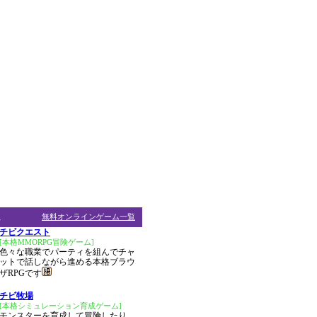
ム
無料オンラインゲーム一覧
チビクエスト
[本格MMORPG冒険ゲーム]
色々な職業でパーティを組んでチャ
ットで話しながら進める本格ブラウ
ザRPGです
チビ牧場
[本格シミュレーション育成ゲーム]
モンスターを育成して冒険したり、