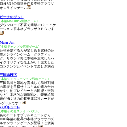
自分だけの牧場を作る本格ブラウザ
オンラインゲーム
ピーチのぴっ！
[本格MMORPG冒険ゲーム]
ダウンロード不要で簡単♪コミニュケ
ーション系本格ブラウザＲＰＧです
Maru-Jan
[本格ギャンブル麻雀ゲーム]
麻雀を愛する人が楽しめる究極の麻
雀オンラインゲーム！グラフィッ
ク、サウンド共に本物を追求したハ
イクオリティな仕上がり！充実した
コンテンツとイベントで楽しさ満点
三国志PHX
[本格シミュレーション戦略ゲーム]
三国武将と領地を育成して群雄割拠
の覇者を目指せ！スキルの組み合わ
せや、他プレイヤーとの同盟・交渉
など、本格的な頭脳戦と、豪華絵師
達が描く迫力の超美麗武将カードが
ンゲームです！
パズキューレ
[本格その他スライドパズル]
あのロードオブワルキューレから
1000年後の世界の本格ブラウザパズ
ルオンラインゲームが登場！ご褒美