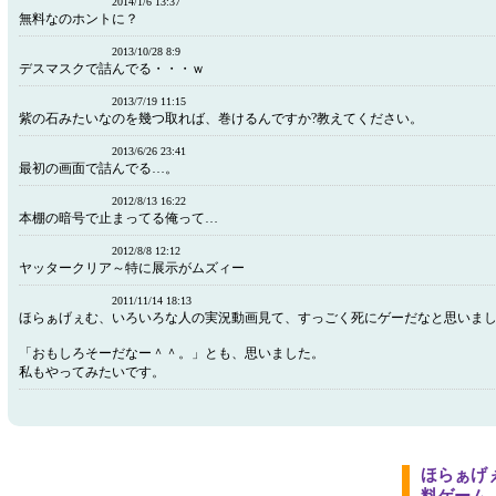
2014/1/6 13:37
無料なのホントに？
2013/10/28 8:9
デスマスクで詰んでる・・・ｗ
2013/7/19 11:15
紫の石みたいなのを幾つ取れば、巻けるんですか?教えてください。
2013/6/26 23:41
最初の画面で詰んでる…。
2012/8/13 16:22
本棚の暗号で止まってる俺って…
2012/8/8 12:12
ヤッタークリア～特に展示がムズィー
2011/11/14 18:13
ほらぁげぇむ、いろいろな人の実況動画見て、すっごく死にゲーだなと思いま
「おもしろそーだなー＾＾。」とも、思いました。
私もやってみたいです。
ほらぁげ