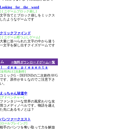
Looking for the word
[ミニゲームブロック崩し]
文字当てとブロック崩しをミックス
したようなゲームです
クリックファインド
[ミニゲーム暇つぶしゲーム]
大量に並べられた文字の中から違う
一文字を探し出すクイズゲームです
ーム
⇒無料ダウンロードゲーム一覧
Ｉ ｄｅａ ｐｒｅｓｅｎｔｓ
[女性向け2次創作]
コミックG・DEFENDの二次創作AVG
です、原作がＢＬなのでご注意下さ
い。
えっちゃん珍道中
[アドベンチャー]
ファンタジーな世界の風変わりな友
情コメディノベルです。物語を越え
た先にあるモノとは？
パンツァークエスト
[ロールプレイング]
相手のパンツを奪い取って力を解放