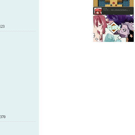
123
370