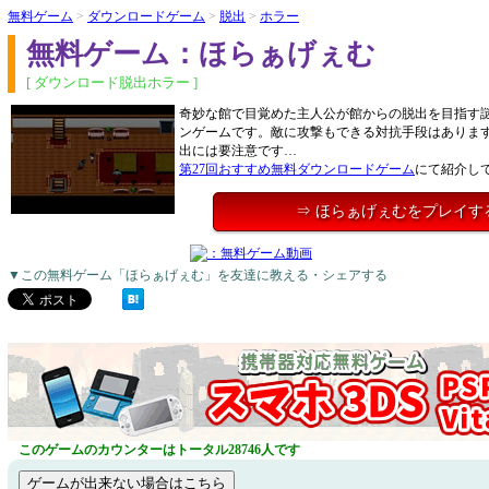
無料ゲーム
>
ダウンロードゲーム
>
脱出
>
ホラー
無料ゲーム：ほらぁげぇむ
[ ダウンロード脱出ホラー ]
奇妙な館で目覚めた主人公が館からの脱出を目指す
ンゲームです。敵に攻撃もできる対抗手段はありま
出には要注意です…
第27回おすすめ無料ダウンロードゲーム
にて紹介し
⇒ ほらぁげぇむをプレイす
▼この無料ゲーム「ほらぁげぇむ」を友達に教える・シェアする
このゲームのカウンターはトータル28746人です