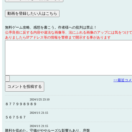
無料ゲーム攻略、感想を書こう。作者様への批判は禁止！
公序良俗に反する内容や違法な画像等、法にふれる画像のアップには気をつけ
ありましたらIPアドレス等の情報を警察まで開示する事があります
>>最近コ
2024/1/25 23:10
８７７９９８９８９
2024/1/1 21:15
５６７５６７
2024/1/1 21:15
勝利を収めた。守備がややルーズな影響もあり、序盤