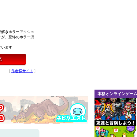
謎解きホラーアクショ
すが、恐怖のホラー演
ています
る
[
作者様サイト
]
本格オンラインゲー