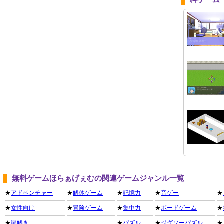
料ゲーム
無料ゲームほらぁげぇむの関連ゲームジャンル一覧
★
アドベンチャー
★
解体ゲーム
★
記憶力
★
音ゲー
★
★
女性向け
★
冒険ゲーム
★
集中力
★
ボードゲーム
★
★
謎解き
★
パズル
★
ジグソーパズル
★