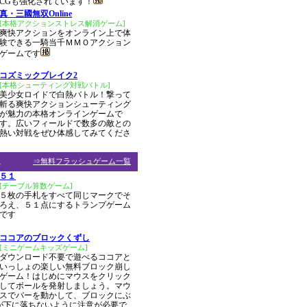
CGも強化されています！
真・三國無双Online
[本格アクションストレス解消ゲーム]
爽快アクションをオンライン上で体
験できる一騎当千ＭＭＯアクション
ゲームです
コズミックブレイク2
[本格シューティング対戦バトル]
美少女ロイドで白熱バトル！撃って
斬る爽快アクションシューティング
が魅力の本格オンラインゲームで
す。広いフィールドで数多の敵との
熱い対戦をぜひ体感してみてくださ
ム
⇒無料フラッシュゲーム一覧
５１
[テーブル算数ゲーム]
５枚の手札をすべて同じマークでそ
ろえ、５１点にするトランプゲーム
です
ココアのブロックくずし
[ミニゲームキッズゲーム]
ダウンロード不要で遊べるココアと
いっしょの楽しい無料ブロック崩し
ゲーム！はじめにマウスをクリック
してボールを発射しましょう。マウ
スでバーを動かして、ブロックにぶ
が下に落ちないように注意が必要で