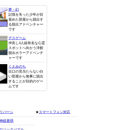
夢・幻
記憶を失った少年が目
覚めた部屋から脱出す
る脱出アドベンチャー
です
デスゲーム
仲良し4人組有名な心霊
スポットへ向かう洋館
脱出ホラーアドベンチ
ャーです
くえみのち
出口の見当たらない白
い部屋から無事に脱出
することが目的のゲー
ムです
リバーシ
★
スマートフォン対応
神経衰弱
ロジックパズル