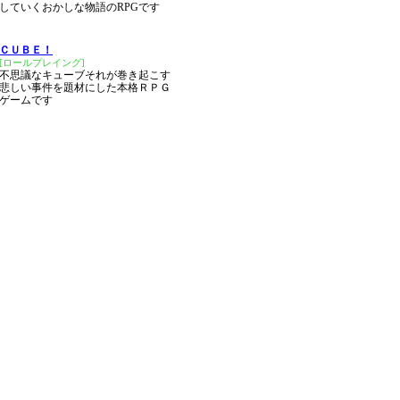
していくおかしな物語のRPGです
ＣＵＢＥ！
[ロールプレイング]
不思議なキューブそれが巻き起こす
悲しい事件を題材にした本格ＲＰＧ
ゲームです