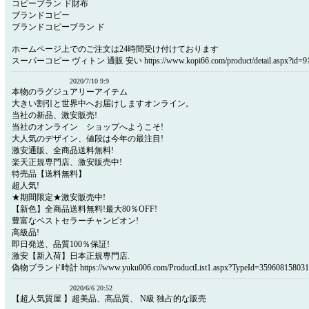
コピーブラン ド財布
ブランドコピー
ブランドコピーブラン ド
ホームページ上でのご注文は24時間受け付けております
スーパーコピー ヴィトン 通販 安い https://www.kopi66.com/product/detail.aspx?id=9
2020/7/10 9:9
本物のラグジュアリーアイテム
大きい割引と世界中へお届けしますオンライン。
当社の新品、激安販売!
当社のオンライン ショップへようこそ!
大人気のデザイン、値段は今年の最注目!
激安通販、全商品送料無料!
楽天正規専門店、激安販売中!
特売品【送料無料】
超人気!
★期間限定★激安販売中!
【新色】全商品送料無料!最大80％OFF!
豊富なベストセラーチャンピオン!
高級品!
即日発送、品質100％保証!
激安【新入荷】日本正規専門店.
偽物ブランド時計 https://www.yuku006.com/ProductList1.aspx?TypeId=359608158031
2020/6/6 20:52
【超人気質屋 】超美品、高品質、 N級 独占的な販売