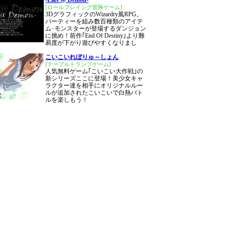
-Like @ Demon-
[ロールプレイング冒険ゲーム]
3DグラフィックのWizardry風RPG。
パーティーを組み数百種類のアイテ
ム･モンスターが登場するダンジョン
に挑め！前作｢End Of Destiny｣より難
易度が下がり遊びやすくなりまし
こいこいれぼりゅ～しょん
[テーブルトランプゲーム]
人気無料ゲーム｢こいこい大作戦｣の
新シリーズここに登場！美少女キャ
ラクター達を相手にオリジナルルー
ルが追加されたこいこいで白熱バト
ルを楽しもう！