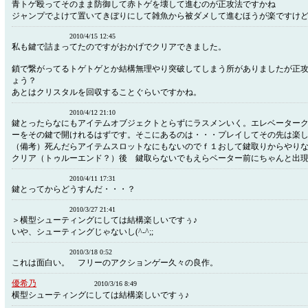
青トゲ殴ってそのまま防御して赤トゲを壊して進むのが正攻法ですかね
ジャンプでよけて置いてきぼりにして雑魚から被ダメして進むほうが楽ですけ
2010/4/15 12:45
私も鍵で詰まってたのですがおかげでクリアできました。
鎖で繋がってるトゲトゲとか結構無理やり突破してしまう所がありましたが正
ょう？
あとはクリスタルを回収することぐらいですかね。
2010/4/12 21:10
鍵とったらなにもアイテムオブジェクトとらずにラスメンいく。エレベーター
ーをその鍵で開けれるはずです。そこにあるのは・・・プレイしてその先は楽
（備考）死んだらアイテムスロットなにもないのでｆ１おして鍵取りからやり
クリア（トゥルーエンド？）後 鍵取らないでもえらベーター前にちゃんと出
2010/4/11 17:31
鍵とってからどうすんだ・・・？
2010/3/27 21:41
＞横型シューティングにしては結構楽しいですぅ♪
いや、シューティングじゃないし(^-^;;
2010/3/18 0:52
これは面白い。 フリーのアクションゲー久々の良作。
優希乃
2010/3/16 8:49
横型シューティングにしては結構楽しいですぅ♪