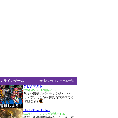
ンラインゲーム
無料オンラインゲーム一覧
チビクエスト
[本格MMORPG冒険ゲーム]
色々な職業でパーティを組んでチャ
ットで話しながら進める本格ブラウ
ザRPGです
Devils Third Online
[本格シューティング対戦バトル]
銃撃と近接戦闘が融合した、次世代