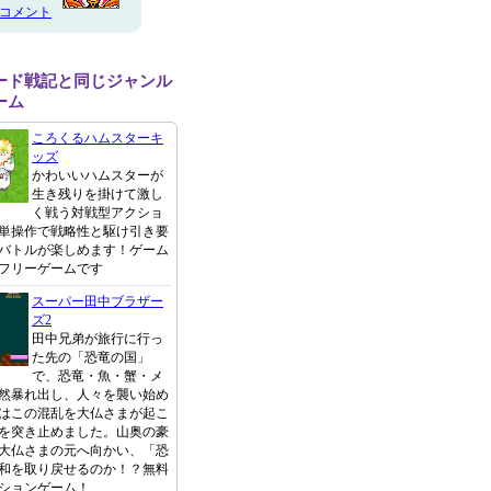
のコメント
ード戦記と同じジャンル
ーム
ころくるハムスターキ
ッズ
かわいいハムスターが
生き残りを掛けて激し
く戦う対戦型アクショ
単操作で戦略性と駆け引き要
バトルが楽しめます！ゲーム
フリーゲームです
スーパー田中ブラザー
ズ2
田中兄弟が旅行に行っ
た先の「恐竜の国」
で、恐竜・魚・蟹・メ
然暴れ出し、人々を襲い始め
はこの混乱を大仏さまが起こ
を突き止めました。山奥の豪
大仏さまの元へ向かい、「恐
和を取り戻せるのか！？無料
ションゲーム！