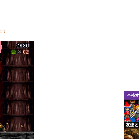
ます
本格オ