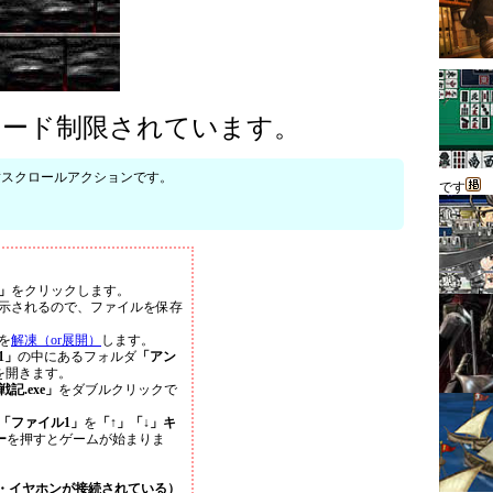
ロード制限されています。
横スクロールアクションです。
です
。
」
をクリックします。
示されるので、ファイルを保存
を
解凍（or展開）
します。
01」
の中にあるフォルダ
「アン
を開きます。
記.exe」
をダブルクリックで
「ファイル1」
を
「↑」「↓」キ
ー
を押すとゲームが始まりま
・イヤホンが接続されている）