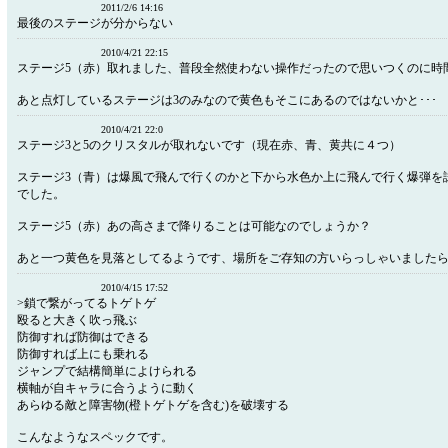
2011/2/6 14:16
最後のステージが分からない
2010/4/21 22:15
ステージ5（赤）取れました、普段全然使わない操作だったので思いつくのに時
あと点灯しているステージは3のみなので黄色もそこにあるのではないかと･･･
2010/4/21 22:0
ステージ3と5のクリスタルが取れないです（現在赤、青、黄共に４つ）
ステージ3（青）は爆風で飛んで行くのかと下から水色か上に飛んで行く爆弾を
でした。
ステージ5（赤）あの高さまで降りることは可能なのでしょうか？
あと一つ黄色を見落としてるようです、場所をご存知の方いらっしゃいました
2010/4/15 17:52
>鎖で繋がってるトゲトゲ
殴ると大きく吹っ飛ぶ
防御すれば防御はできる
防御すれば上にも乗れる
ジャンプで結構簡単によけられる
横軸が自キャラに合うように動く
あらゆる敵と障害物(橙トゲトゲを含む)を破壊する
こんなようなスペックです。