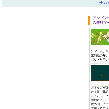
>>全て
アンブレ
の無料ゲ
ンゲーム。簡
素満載の熱い
パッド対応の
ガネなどが突
た！田中兄弟
していること
雪地帯にいる
竜の国」に平
で遊べるアク