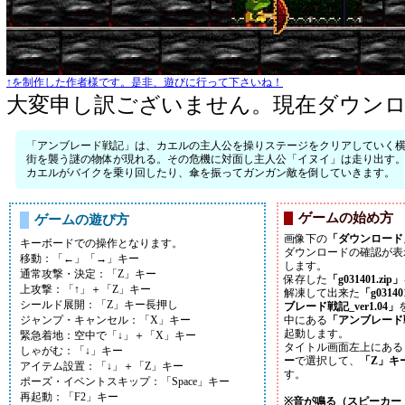
↑を制作した作者様です。是非、遊びに行って下さいね！
大変申し訳ございません。現在ダウン
「アンブレード戦記」は、カエルの主人公を操りステージをクリアしていく
街を襲う謎の物体が現れる。その危機に対面し主人公「イヌイ」は走り出す
カエルがバイクを乗り回したり、傘を振ってガンガン敵を倒していきます。
ゲームの始め方
ゲームの遊び方
画像下の
「ダウンロード
キーボードでの操作となります。
ダウンロードの確認が表
移動：「←」「→」キー
します。
通常攻撃・決定：「Z」キー
保存した
「g031401.zip」
上攻撃：「↑」＋「Z」キー
解凍して出来た
「g0314
シールド展開：「Z」キー長押し
ブレード戦記_ver1.04」
ジャンプ・キャンセル：「X」キー
中にある
「アンブレード戦
起動します。
緊急着地：空中で「↓」＋「X」キー
タイトル画面左上にある
しゃがむ：「↓」キー
ー
で選択して、
「Z」キ
アイテム設置：「↓」＋「Z」キー
す。
ポーズ・イベントスキップ：「Space」キー
再起動：「F2」キー
※音が鳴る（スピーカー