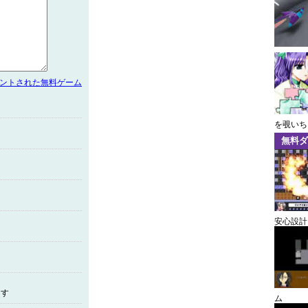
メントされた無料ゲーム
を覗いち
無料ダ
安心設計
ます
ム