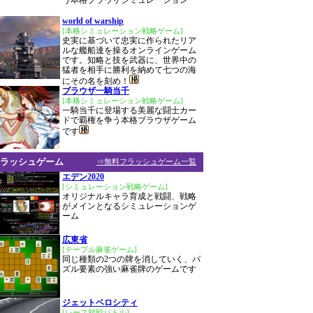
う本格ブラウザシミュレーション
world of warship
[本格シミュレーション戦略ゲーム]
史実に基づいて忠実に作られたリア
ルな艦船達を操るオンラインゲーム
です。知略と技を武器に、世界中の
猛者を相手に勝利を納めて七つの海
にその名を刻め！
ブラウザ一騎当千
[本格シミュレーション戦略ゲーム]
一騎当千に登場する美麗な闘士カー
ドで覇権を争う本格ブラウザゲーム
です
ラッシュゲーム
⇒無料フラッシュゲーム一覧
エデン2020
[シミュレーション戦略ゲーム]
オリジナルキャラ育成と戦闘、戦略
がメインとなるシミュレーションゲ
ーム
広東省
[テーブル麻雀ゲーム]
同じ種類の2つの牌を消していく、パ
ズル要素の強い麻雀牌のゲームです
ジェットベロシティ
[レース対戦バトル]