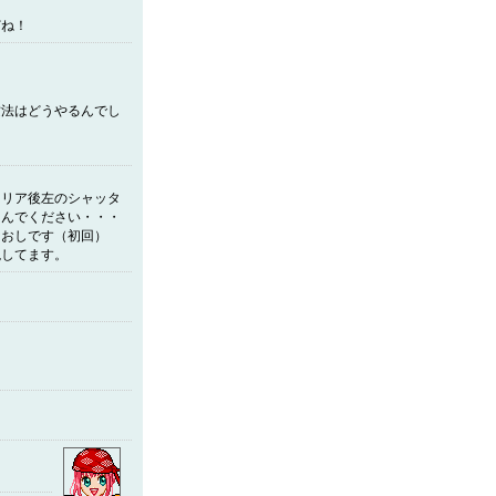
どね！
攻法はどうやるんでし
クリア後左のシャッタ
しんでください・・・
なおしです（初回）
現してます。