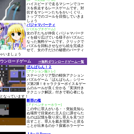
ハイスピードで走るマシーンでコー
スを疾走するレースゲームです。対
抗するマシーンたちをかいくぐり、
トップでのゴールを目指していきま
しょう
パジャマパーティ
[パズルプチゲーム]
女の子たちが仲良くパジャマパーテ
ィを繰り広げている様子がパズルに
なった無料ゲームです。クリックで
パズルを回転させながら絵を完成さ
せて、女の子だけの秘密のパーティ
ゃいましょう
ウンロードゲーム
⇒無料ダウンロードゲーム一覧
ぼんばらん！２
[アクション脳トレ]
ステージクリア型の軽快アクション
パズルゲーム「ばんばらん」シリー
ズ第2弾！キャラクターボイス＆ゲー
ムのルールが良く分かる「実演付き
テクニック解説」付きで初心者にも
となっています！
断罪の檻
[アドベンチャーホラー]
この中に罪人がいる・・突如見知ら
ぬ場所で目覚めた主人公に課せらた
ものは記憶を取り戻し罪人を見つけ
出すこと、罪人を裁き現実へと戻る
ことが出来るのか？探索ホラーゲー