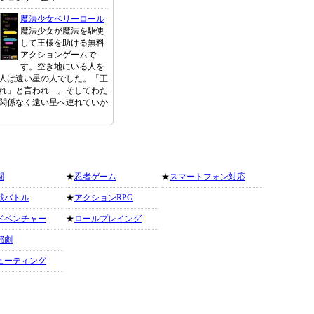
魔法少女ベリーロール
魔法少女が魔法を駆使
して王様を助ける無料
アクションゲームで
す。空き地にいる人を
人は遠い星の人でした。「王
れ」と言われ…。そしてわた
関係なく遠い星へ連れていか
闘
★
忍者ゲーム
★
スマートフォン対応
戦バトル
★
アクションRPG
ドベンチャー
★
ロールプレイング
部劇
ューティング