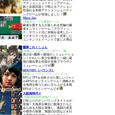
アクションシューティングゲーム。
銃と近接武器とで戦えるアクション
性溢れる本格アクションシューティ
ングゲームが登場しました！
Maru-Jan
[本格ギャンブル麻雀ゲーム]
麻雀を愛する人が楽しめる究極の麻
雀オンラインゲーム！グラフィッ
ク、サウンド共に本物を追求したハ
イクオリティな仕上がり！充実した
コンテンツとイベントで楽しさ満点
艦隊これくしょん
[本格シミュレーションボート、船]
美少女×艦隊＝最強のシミュレーショ
ン！かわいい美少女艦隊と一緒に最
強の連合軍を目指す本格ブラウザシ
ミュレーションです
HOUNDS（ハウンズ）
[本格シューティングインベーダー]
RPGとTPSを合体させた新しいジャン
ルRPSのオンラインゲーム！侵略され
る地球を救うために立ち上がる本格
RPSオンラインゲームです
大航海時代Ｖ
[本格MMORPG冒険ゲーム]
15年ぶりのナンバリングタイトルが
登場！大海原を舞台に航海士たちと
あらゆる大陸を冒険し、遺跡の発見
や都市の発展、海賊の討伐などを行