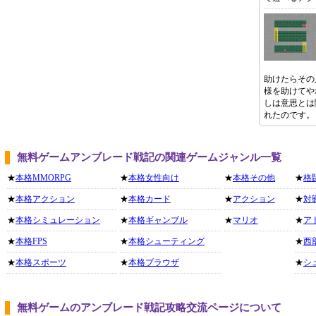
助けたらその
様を助けてや
しは意思とは
れたのです。
無料ゲームアンブレード戦記の関連ゲームジャンル一覧
★
本格MMORPG
★
本格女性向け
★
本格その他
★
格
★
本格アクション
★
本格カード
★
アクション
★
対
★
本格シミュレーション
★
本格ギャンブル
★
マリオ
★
ア
★
本格FPS
★
本格シューティング
★
西
★
本格スポーツ
★
本格ブラウザ
★
シ
無料ゲームのアンブレード戦記攻略交流ページについて