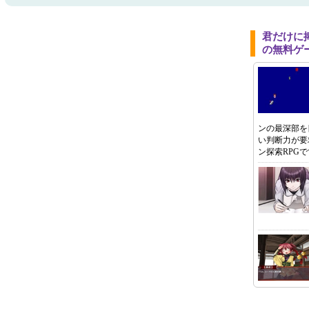
君だけに
の無料ゲ
ンの最深部を
い判断力が要
ン探索RPGで