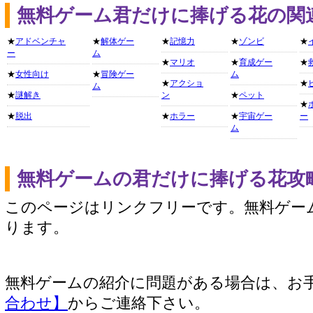
無料ゲーム君だけに捧げる花の関
★
アドベンチャ
★
解体ゲー
★
記憶力
★
ゾンビ
★
ー
ム
★
マリオ
★
育成ゲー
★
★
女性向け
★
冒険ゲー
ム
★
アクショ
★
ム
★
謎解き
ン
★
ペット
★
★
脱出
★
ホラー
★
宇宙ゲー
ー
ム
無料ゲームの君だけに捧げる花攻
このページはリンクフリーです。無料ゲー
ります。
無料ゲームの紹介に問題がある場合は、お
合わせ】
からご連絡下さい。