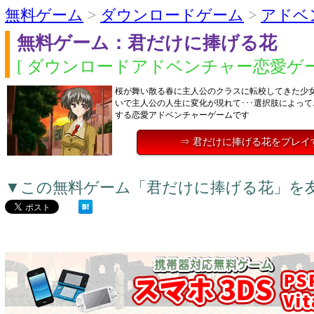
無料ゲーム
>
ダウンロードゲーム
>
アドベ
無料ゲーム：君だけに捧げる花
[ ダウンロードアドベンチャー恋愛ゲー
桜が舞い散る春に主人公のクラスに転校してきた少
いで主人公の人生に変化が現れて･･･選択肢によっ
する恋愛アドベンチャーゲームです
⇒ 君だけに捧げる花をプレイ
▼この無料ゲーム「君だけに捧げる花」を