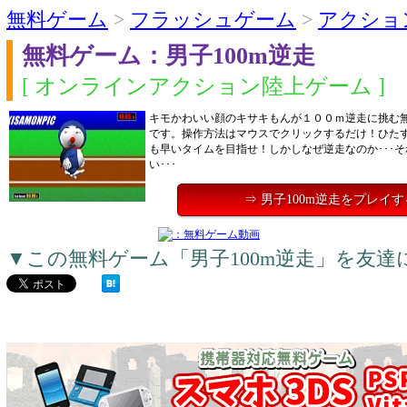
無料ゲーム
>
フラッシュゲーム
>
アクショ
無料ゲーム：男子100m逆走
[ オンラインアクション陸上ゲーム ]
キモかわいい顔のキサキもんが１００ｍ逆走に挑む
です。操作方法はマウスでクリックするだけ！ひた
も早いタイムを目指せ！しかしなぜ逆走なのか･･･
い･･･
⇒ 男子100m逆走をプレイす
▼この無料ゲーム「男子100m逆走」を友