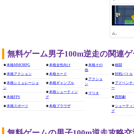
ム。
無料ゲーム男子100m逆走の関連
★
本格MMORPG
★
本格女性向け
★
本格その
★
格闘
他
★
本格アクション
★
本格カード
★
対戦バトル
★
アクショ
★
本格シミュレーショ
★
本格ギャンブル
★
アドベンチ
ン
ン
ー
★
本格シューティン
★
マリオ
★
本格FPS
グ
★
西部劇
★
本格スポーツ
★
本格ブラウザ
★
シューティ
グ
無料ゲームの男子100m逆走攻略