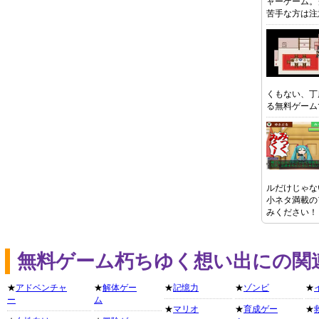
ャーゲーム。
苦手な方は注
くもない、丁
る無料ゲーム
ルだけじゃな
小ネタ満載の
みください！
無料ゲーム朽ちゆく想い出にの関
★
アドベンチャ
★
解体ゲー
★
記憶力
★
ゾンビ
★
ー
ム
★
マリオ
★
育成ゲー
★