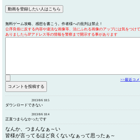
無料ゲーム攻略、感想を書こう。作者様への批判は禁止！
公序良俗に反する内容や違法な画像等、法にふれる画像のアップには気をつけ
ありましたらIPアドレス等の情報を警察まで開示する事があります
>>最近コ
2013/8/6 18:5
ダウンロードできない
2013/8/6 18:4
正直つまらなかったです
なんか、つまんなぁ～い
皆様が言ってるほど良くないなぁって思ったぁ～