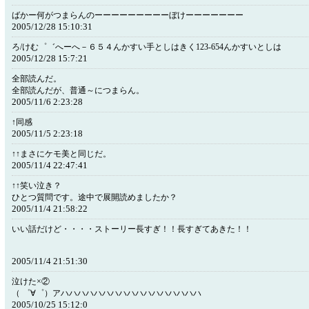
ばかー何がつまらんのーーーーーーーーーぼけーーーーーーー
2005/12/28 15:10:31
ろ/けむ゜゛へーへ－６５４んかすい手としはきく123-654んかすいとしは
2005/12/28 15:7:21
全部読んだ。
全部読んだが、普通～につまらん。
2005/11/6 2:23:28
↑同感
2005/11/5 2:23:18
↑↑まさにケモ美と同じだ。
2005/11/4 22:47:41
↑↑笑い泣き？
ひとつ質問です。途中で展開読めましたか？
2005/11/4 21:58:22
いい話だけど・・・・ストーリー長すぎ！！長すぎてあきた！！
2005/11/4 21:51:30
泣けた×②
（ ゜∀゜）アハハハハハハハハハハハハハハハハハ
2005/10/25 15:12:0