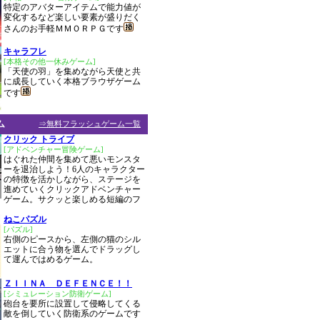
特定のアバターアイテムで能力値が
変化するなど楽しい要素が盛りだく
さんのお手軽ＭＭＯＲＰＧです
キャラフレ
[本格その他一休みゲーム]
「天使の羽」を集めながら天使と共
に成長していく本格ブラウザゲーム
です
ム
⇒無料フラッシュゲーム一覧
クリック トライブ
[アドベンチャー冒険ゲーム]
はぐれた仲間を集めて悪いモンスタ
ーを退治しよう！6人のキャラクター
の特徴を活かしながら、ステージを
進めていくクリックアドベンチャー
ゲーム。サクッと楽しめる短編のフ
ねこパズル
[パズル]
右側のピースから、左側の猫のシル
エットに合う物を選んでドラッグし
て運んではめるゲーム。
ＺＩＩＮＡ ＤＥＦＥＮＣＥ！！
[シミュレーション防衛ゲーム]
砲台を要所に設置して侵略してくる
敵を倒していく防衛系のゲームです