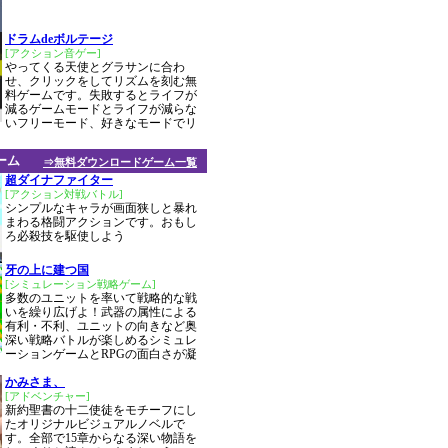
ドラムdeボルテージ
[アクション音ゲー]
やってくる天使とグラサンに合わ
せ、クリックをしてリズムを刻む無
料ゲームです。失敗するとライフが
減るゲームモードとライフが減らな
いフリーモード、好きなモードでリ
ーム
⇒無料ダウンロードゲーム一覧
超ダイナファイター
[アクション対戦バトル]
シンプルなキャラが画面狭しと暴れ
まわる格闘アクションです。おもし
ろ必殺技を駆使しよう
牙の上に建つ国
[シミュレーション戦略ゲーム]
多数のユニットを率いて戦略的な戦
いを繰り広げよ！武器の属性による
有利・不利、ユニットの向きなど奥
深い戦略バトルが楽しめるシミュレ
ーションゲームとRPGの面白さが凝
かみさま、
[アドベンチャー]
新約聖書の十二使徒をモチーフにし
たオリジナルビジュアルノベルで
す。全部で15章からなる深い物語を