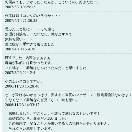
何回みても、よかった。なんか、こういうの、好きだなー。
2007/5/7 19:25:12
作者はロリコンなのだろうか・・・
2007/4/14 21:36:33
思ったほど別に・・・って感じ
無理にお涙ちょーだいだし、仲がよすぎて
気持ち悪い・・・
更に絵が下手すぎて萎えました
2007/4/10 16:4:30
ED1でした。内容はまぁまぁ。
舞編が私的には良かったです。
ユミ編は……舞編はなんだったんだ。と思いました。
2007/3/23 21:12:4
その上シスコンですか。
2006/11/23 15:29:40
どこが泣けるのかさっぱり。要するに重度のファザコン・親馬鹿物語なのはよ
らなくなって舞編なんざ見てない。絵も悪い。
2006/11/23 14:33:17
感動しました。すごく…。小説って感じなのもいいです！
結婚式のとき、最高だと思いました。
この感想で、変なこととか書いてる人の気持ちが分かりません。
それぐらい感動しています。