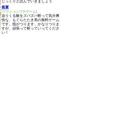
じっくりと読んでいきましょう
将軍
[アクションプチゲーム]
迫りくる敵をズバズバ斬って気分爽
快な、もぐらたたき系の無料ゲーム
です。指がつります、かなりつりま
すが、頑張って斬っていってくださ
い！