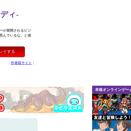
レディ-
ーが展開されるビジ
が荒んでいるな、と感
をプレイする
[
作者様サイト
]
本格オンラインゲー