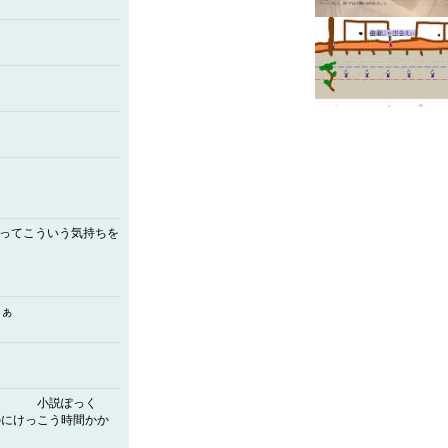
るってこういう気持ちを
なぁ
っく
のにけっこう時間かか