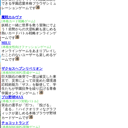
できる学園恋愛本格ブラウザシミュ
レーションゲームです
魔戦カルヴァ
[本格カード戦略ゲーム]
妖精と一緒に世界を救う冒険にでよ
う！劣勢からの大逆転劇も楽しめる
熱いカードバトル戦略オンラインゲ
ームです
MILU
[本格女性向けファッションゲーム]
オンラインゲームをあまりプレイし
たことのないユーザーも楽しめるゲ
ームです
ザクセスヘブンリベリオン
[本格MMORPG育成ゲーム]
巨大隕石の衝突で一度は被災した東
京で、災害によって目覚めた環境適
応戦術能力「ザス」を駆使して、学
生たちが学園抗争を繰り広げる青春
学園オンラインゲーム！
プロ野球MAX
[本格スポーツ対戦バトル]
実在の選手が「打つ」「投げる」
「走る」！ハイクオリティなグラフ
ィックが楽しめる本格ブラウザ野球
カードゲームです
チョコットランド
[本格MMORPG冒険ゲーム]