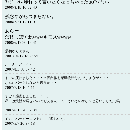
ﾌｧｻﾞｺﾝは帰れって言いたくなっちゃったぁ(/ω`*)ｴﾍ
2008/8/19 10:52:49
残念ながらつまらない。
2008/7/31 12:11:9
あらー…
演技っぽくねwwwキモスwwww
2008/6/17 20:12:41
最初からできん。
2007/10/17 18:28:21
か・ん・ど・う♪
2007/8/3 10:57:42
すごい疲れました・・・内容自体も感動物語なんでしょうが・・・
なんかパッとしないと言うか・・・
2007/7/13 16:4:11
すごく感動しました・・・。
私には父親が居ないのでお父さんってこういうのかな？と思いました（笑
2007/6/15 20:52:34
でも、ハッピーエンドにして欲しいな。
2007/5/7 20:37:13