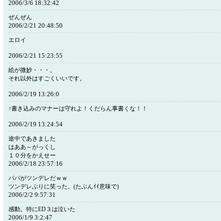
2006/3/6 18:32:42
ぜんぜん
2006/2/21 20:48:50
エロイ
2006/2/21 15:23:55
絵が微妙・・・。
それ以外はすごくいいです。
2006/2/19 13:26:0
↑書き込みのマナーは守れよ！くだらん事書くな！！
2006/2/19 13:24:54
途中であきました
はああ～がっくし
１０分をかえせー
2006/2/18 23:57:16
パパがツンデレだｗｗ
ツンデレぶりに笑った。(たぶんｲｲ意味で)
2006/2/2 9:57:31
感動。特にED３は泣いた
2006/1/9 3:2:47