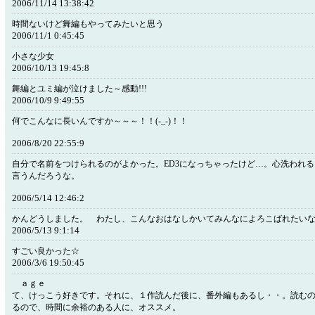
2006/11/14 13:38:42
時間ないけど舞編もやってみたいと思う
2006/11/1 0:45:45
小さな少女
2006/10/13 19:45:8
舞編とユミ編が泣けました～感動!!!
2006/10/9 9:49:55
何でこんなに長いんですか～～～！！(-_-)！！
2006/8/20 22:55:9
自分で名前をつけられるのがよかった。ED3になっちゃったけど…。心洗われ
言うんだろうな。
2006/5/14 12:46:2
かんどうしました。 わたし、こんなおはなしかいてみんなによろこばれたい
2006/5/13 9:1:14
すごい良かった☆
2006/3/6 19:50:45
ａｇｅ 小説ぽ
て、けっこう好きです。それに、１作読んだ後に、番外編もあるし・・。読む
るので、時間に余裕のある人に、オススメ。