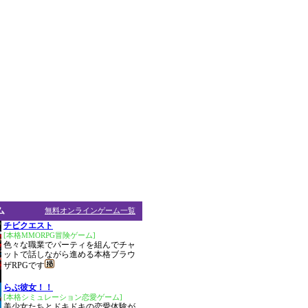
ム
無料オンラインゲーム一覧
チビクエスト
[本格MMORPG冒険ゲーム]
色々な職業でパーティを組んでチャ
ットで話しながら進める本格ブラウ
ザRPGです
らぶ彼女！！
[本格シミュレーション恋愛ゲーム]
美少女たちとドキドキの恋愛体験が