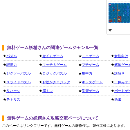
す
無料ゲーム妖精さんの関連ゲームジャンル一覧
★
パズル
★
セイムゲーム
★
ミニゲーム
★
女性向け
★
記憶力
★
マッチ３ゲーム
★
プチゲーム
★
解体ゲー
★
ジグソーパズル
★
ロジックパズル
★
集中力
★
謎解き
★
スライドパズル
★
お絵かきロジック
★
キッズゲーム
★
一休みゲ
★
リバーシ
★
脳トレ
★
学習ゲーム
★
ボードゲ
★
テトリス
★
脱出
無料ゲームの妖精さん攻略交流ページについて
このページはリンクフリーです。無料ゲームの著作権は、製作者様にあります。