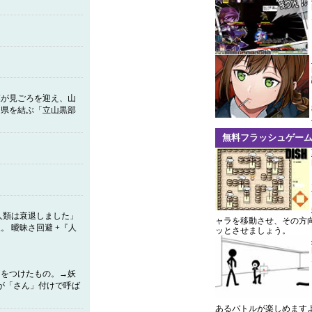
葉が見ごろを迎え、山
両県を結ぶ「立山黒部
無料フラッシュゲー
人類は衰退しました」
ャラを移動させ、その方
 曖昧さ回避 +『人
ッとさせましょう。
」をつけたもの。→妖
が「さん」付けで呼ば
あるバトルが楽しめます