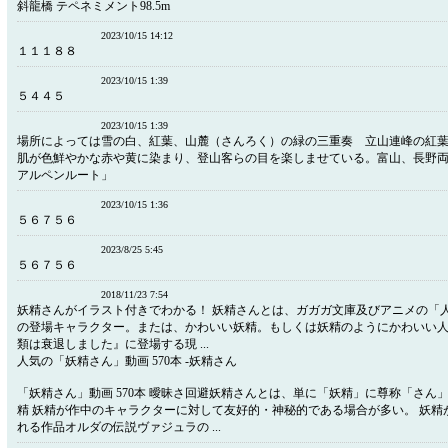
斜龍橋 テペネミメント98.5m
2023/10/15 14:12
１１１８８
2023/10/15 1:39
５４４５
2023/10/15 1:39
場所によっては雪の白、紅葉、山麓（さんろく）の緑の三重奏 立山連峰の紅
肌が色鮮やかな赤や黄に染まり、登山客らの目を楽しませている。富山、長野
アルペンルート」
2023/10/15 1:36
５６７５６
2023/8/25 5:45
５６７５６
2018/11/23 7:54
妖精さんがイラスト付きでわかる！ 妖精さんとは、ガガガ文庫及びアニメの「
の登場キャラクター。または、かわいい妖精。もしくは妖精のようにかわいい人。
類は衰退しました』に登場する現 ...
人気の「妖精さん」動画 570本 -妖精さん
「妖精さん」動画 570本 曖昧さ回避妖精さんとは、単に「妖精」に尊称「さん
精 妖精が作中のキャラクターに対して友好的・神秘的である場合が多い。 妖精
れる作品オルダの伝説ヴァジュラの ...