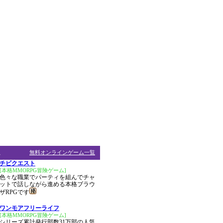
ム
無料オンラインゲーム一覧
チビクエスト
[本格MMORPG冒険ゲーム]
色々な職業でパーティを組んでチャ
ットで話しながら進める本格ブラウ
ザRPGです
ワンモアフリーライフ
[本格MMORPG冒険ゲーム]
シリーズ累計発行部数31万部の人気