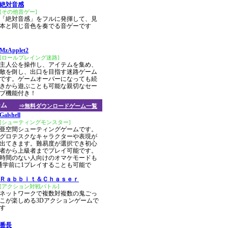
絶対音感
[その他音ゲー]
「絶対音感」をフルに発揮して、見
本と同じ音色を奏でる音ゲーです
MzApplet2
[ロールプレイング迷路]
主人公を操作し、アイテムを集め、
敵を倒し、出口を目指す迷路ゲーム
です。ゲームオーバーになっても続
きから遊ぶことも可能な親切なセー
ブ機能付き！
ーム
⇒無料ダウンロードゲーム一覧
Galshell
[シューティングモンスター]
亜空間シューティングゲームです。
グロテスクなキャラクターや表現が
出てきます。難易度が選択でき初心
者から上級者までプレイ可能です。
時間のない人向けのオマケモードも
通学前に1プレイすることも可能で
Ｒａｂｂｉｔ＆Ｃｈａｓｅｒ
[アクション対戦バトル]
ネットワークで複数対複数の鬼ごっ
こが楽しめる3Dアクションゲームで
す
番長