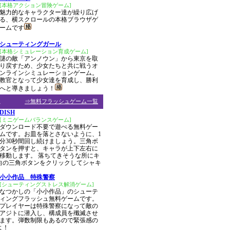
[本格アクション冒険ゲーム]
魅力的なキャラクター達が繰り広げ
る、横スクロールの本格ブラウザゲ
ームです
シューティングガール
[本格シミュレーション育成ゲーム]
謎の敵「アンノウン」から東京を取
り戻すため、少女たちと共に戦うオ
ンラインシミュレーションゲーム。
教官となって少女達を育成し、勝利
へと導きましょう！
ム
⇒無料フラッシュゲーム一覧
DISH
[ミニゲームバランスゲーム]
ダウンロード不要で遊べる無料ゲー
ムです。お皿を落とさないように、1
分30秒間回し続けましょう。三角ボ
タンを押すと、キャラが上下左右に
移動します。 落ちてきそうな所にキ
向の三角ボタンをクリックしてシャキ
小小作品 特殊警察
[シューティングストレス解消ゲーム]
なつかしの「小小作品」のシューテ
ィングフラッシュ無料ゲームです。
プレイヤーは特殊警察になって敵の
アジトに潜入し、構成員を殲滅させ
ます。弾数制限もあるので緊張感の
よ！