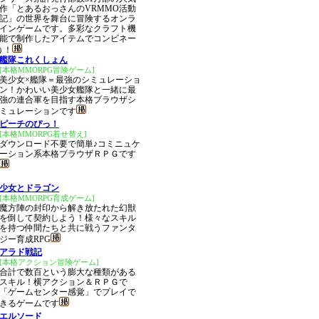
作「とあるおっさんのVRMMO活動
記」の世界を舞台に冒険するオンラ
インゲームです。多彩なクラフト機
能で制作したアイテムでコンビネー
う！
艦隊これくしょん
[本格MMORPG冒険ゲーム]
美少女×艦隊＝最強のシミュレーショ
ン！かわいい美少女艦隊と一緒に最
強の連合軍を目指す本格ブラウザシ
ミュレーションです
ピーチのぴっ！
[本格MMORPG着せ替え]
ダウンロード不要で簡単♪コミニュケ
ーション系本格ブラウザＲＰＧです
少女とドラゴン
[本格MMORPG育成ゲーム]
魔方陣の封印から解き放たれた幻獣
を倒して契約しよう！様々なスキル
を持つ仲間たちと共に戦うファンタ
ジー育成RPG
アラド戦記
[本格アクション冒険ゲーム]
合計で数百という膨大な種類がある
スキル！横アクション＆ＲＰＧで
「ゲームセンター感覚」でプレイで
きるゲームです
エルソード