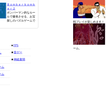
Ｂｏｍｂｅｒｂｏｍｂ
ｅｒ２
ボンバーマン的なルー
ルで爆発させる、お宝
探しのパズルゲームで
戦プレイが楽しめます！
★
FPS
ーム。
★
音ゲー
ム
★
神経衰弱
ーム
ーム