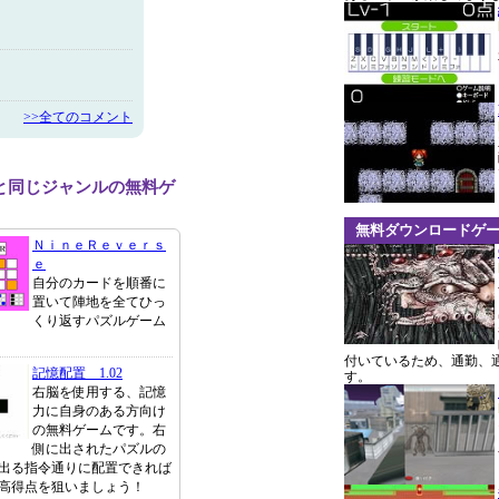
>>全てのコメント
と同じジャンルの無料ゲ
無料ダウンロードゲ
ＮｉｎｅＲｅｖｅｒｓ
ｅ
自分のカードを順番に
置いて陣地を全てひっ
くり返すパズルゲーム
付いているため、通勤、
記憶配置 1.02
す。
右脳を使用する、記憶
力に自身のある方向け
の無料ゲームです。右
側に出されたパズルの
出る指令通りに配置できれば
高得点を狙いましょう！