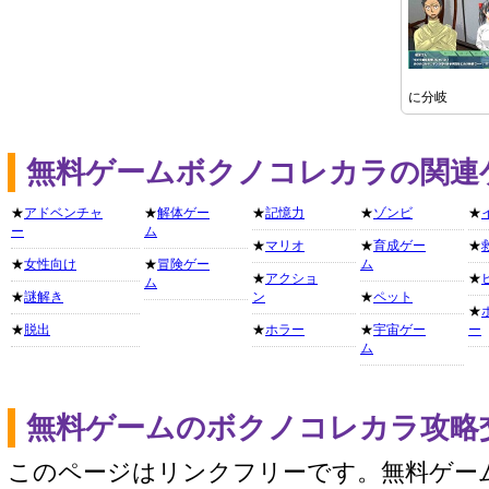
に分岐
無料ゲームボクノコレカラの関連
★
アドベンチャ
★
解体ゲー
★
記憶力
★
ゾンビ
★
ー
ム
★
マリオ
★
育成ゲー
★
★
女性向け
★
冒険ゲー
ム
★
アクショ
★
ム
★
謎解き
ン
★
ペット
★
★
脱出
★
ホラー
★
宇宙ゲー
ー
ム
無料ゲームのボクノコレカラ攻略
このページはリンクフリーです。無料ゲー