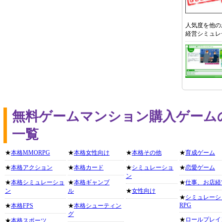
人気度を他の
経営シミュレ
無料ゲームマンション購入ゲーム
一覧
★
本格MMORPG
★
本格女性向け
★
本格その他
★
育成ゲーム
★
本格アクション
★
本格カード
★
シミュレーショ
★
恋愛ゲーム
ン
★
本格シミュレーショ
★
本格ギャンブ
★
仕事、お店経
ン
ル
★
女性向け
★
シミュレーシ
RPG
★
本格FPS
★
本格シューティン
グ
★
ロールプレイ
★
本格スポーツ